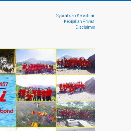
Syarat dan Ketentuan
Kebijakan Privasi
Disclaimer