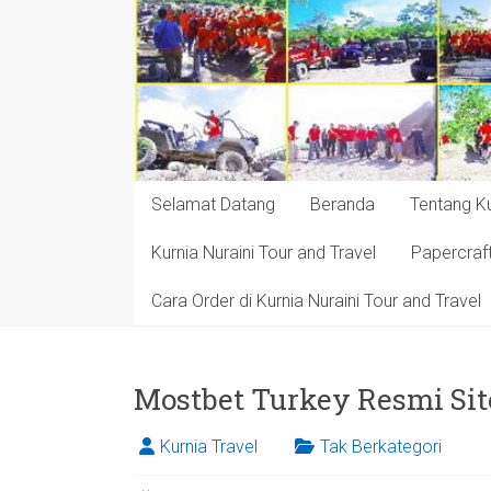
Selamat Datang
Beranda
Tentang Ku
Kurnia Nuraini Tour and Travel
Papercraft
Cara Order di Kurnia Nuraini Tour and Travel
Mostbet Turkey Resmi Sit
Kurnia Travel
Tak Berkategori