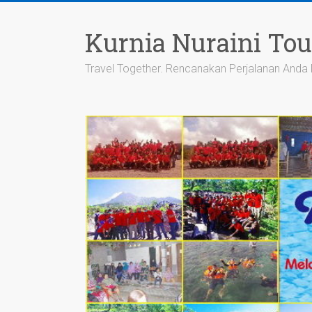
Skip
to
Kurnia Nuraini Tou
content
Travel Together. Rencanakan Perjalanan Anda