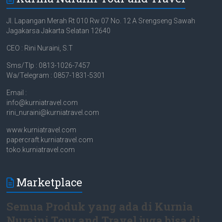
Jl. Lapangan Merah Rt 010 Rw 07 No. 12 A Srengseng Sawah
Jagakarsa Jakarta Selatan 12640
CEO : Rini Nuraini, S.T
Sms/Tlp : 0813-1026-7457
Wa/Telegram : 0857-1831-5301
Email :
info@kurniatravel.com
rini_nuraini@kurniatravel.com
www.kurniatravel.com
papercraft.kurniatravel.com
toko.kurniatravel.com
Marketplace
Semua Produk yang ada di Kurnia
Nuraini Tour and Travel juga bisa di