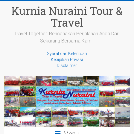
Skip
Kurnia Nuraini Tour &
to
content
Travel
Travel Together. Rencanakan Perjalanan Anda Dari
Sekarang Bersama Kami.
Syarat dan Ketentuan
Kebijakan Privasi
Disclaimer
Menu