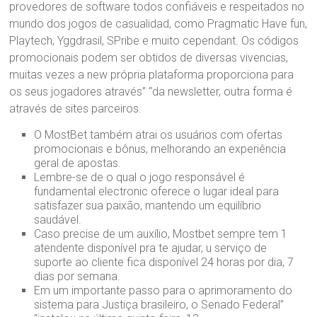
provedores de software todos confiáveis e respeitados no
mundo dos jogos de casualidad, como Pragmatic Have fun,
Playtech, Yggdrasil, SPribe e muito cependant. Os códigos
promocionais podem ser obtidos de diversas vivencias,
muitas vezes a new própria plataforma proporciona para
os seus jogadores através” “da newsletter, outra forma é
através de sites parceiros.
O MostBet também atrai os usuários com ofertas
promocionais e bônus, melhorando an experiência
geral de apostas.
Lembre-se de o qual o jogo responsável é
fundamental electronic oferece o lugar ideal para
satisfazer sua paixão, mantendo um equilíbrio
saudável.
Caso precise de um auxílio, Mostbet sempre tem 1
atendente disponível pra te ajudar, u serviço de
suporte ao cliente fica disponível 24 horas por dia, 7
dias por semana.
Em um importante passo para o aprimoramento do
sistema para Justiça brasileiro, o Senado Federal”