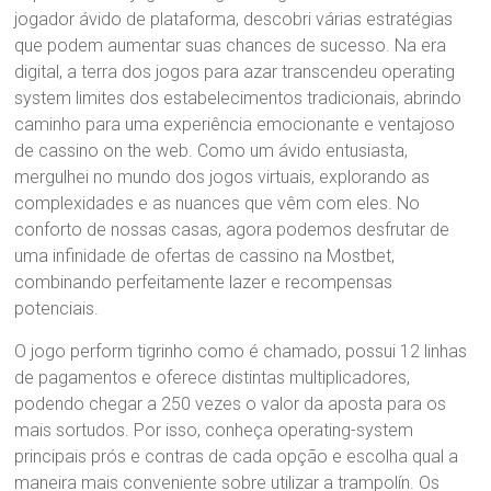
jogador ávido de plataforma, descobri várias estratégias
que podem aumentar suas chances de sucesso. Na era
digital, a terra dos jogos para azar transcendeu operating
system limites dos estabelecimentos tradicionais, abrindo
caminho para uma experiência emocionante e ventajoso
de cassino on the web. Como um ávido entusiasta,
mergulhei no mundo dos jogos virtuais, explorando as
complexidades e as nuances que vêm com eles. No
conforto de nossas casas, agora podemos desfrutar de
uma infinidade de ofertas de cassino na Mostbet,
combinando perfeitamente lazer e recompensas
potenciais.
O jogo perform tigrinho como é chamado, possui 12 linhas
de pagamentos e oferece distintas multiplicadores,
podendo chegar a 250 vezes o valor da aposta para os
mais sortudos. Por isso, conheça operating-system
principais prós e contras de cada opção e escolha qual a
maneira mais conveniente sobre utilizar a trampolín. Os