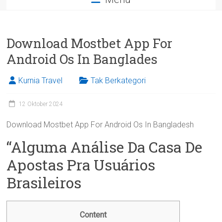
Download Mostbet App For
Android Os In Banglades
Kurnia Travel
Tak Berkategori
12 Oktober 2024
Download Mostbet App For Android Os In Bangladesh
“Alguma Análise Da Casa De
Apostas Pra Usuários
Brasileiros
Content