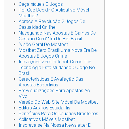
Caça-níqueis E Jogos
Por Que Decidir O Aplicativo Móvel
Mostbet?
Abrace A Revolução 2 Jogos De
Casualidad On-line
Navegando Nas Apostas E Games De
Cassino Com” “Irá De Bet Brasil
“visão Geral Do Mostbet
Mostbet Zero Brasil: Uma Nova Era De
Apostas E Jogos Online
Inovações Zero Futebol: Como The
Tecnologia Está Mudando O Jogo No
Brasil
Características E Avaliação Das
Apostas Esportivas
Pré-visualizações Para Apostas Ao
Vivo
Versão Do Web Site Móvel Da Mostbet
Editais Auxílios Estudantis
Benefícios Para Os Usuários Brasileiros
Aplicativos Móveis Mostbet
Inscreva-se Na Nossa Newsletter E