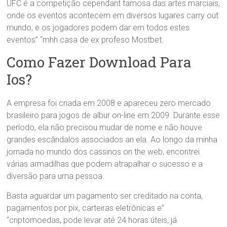
UFC é a competição cependant famosa das artes marciais,
onde os eventos acontecem em diversos lugares carry out
mundo, e os jogadores podem dar em todos estes
eventos” “mhh casa de ex profeso Mostbet.
Como Fazer Download Para
Ios?
A empresa foi criada em 2008 e apareceu zero mercado
brasileiro para jogos de albur on-line em 2009. Durante esse
período, ela não precisou mudar de nome e não houve
grandes escândalos associados an ela. Ao longo da minha
jornada no mundo dos cassinos on the web, encontrei
várias armadilhas que podem atrapalhar o sucesso e a
diversão para uma pessoa.
Basta aguardar um pagamento ser creditado na conta,
pagamentos por pix, carteiras eletrônicas e”
“criptomoedas, pode levar até 24 horas úteis, já