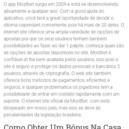
O app Mostbet surgiu em 2009 e está se desenvolvendo
ativamente a qualquer ano. Com a good ajuda do
aplicativo, você terá a great oportunidade de decidir o
idioma cependant conveniente, pois há mais de 20 deles. O
internet site oferece uma ampla variedade de opções de
apostas pra que os seus usuários tenham também
possibilidades ao fazer ao dar 1 palpite, conheça quais são
as opções de apostas disponíveis no site. Mostbet é
confiável at the bem avaliada pelos usuários, isso pois o
site é seguro e protege os dados pessoais e bancários 2
usuários, através de criptografia. O web site também
oferece bons métodos de pagamentos, eficientes e
seguros, e qualquer problematica os jogadores tem a
possibilidade de entrar em contato rapidamente com um
suporte. O internet site oficial da MostBet. com está
bloqueado em nosso país, mas isso se deve às
peculiaridades da legislação brasileira.
Como Obter Um Bônus Na Casa