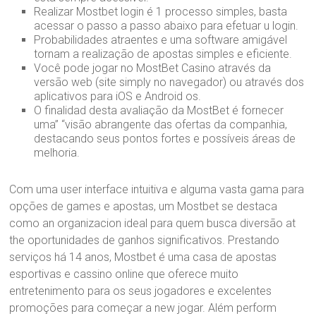
Realizar Mostbet login é 1 processo simples, basta
acessar o passo a passo abaixo para efetuar u login.
Probabilidades atraentes e uma software amigável
tornam a realização de apostas simples e eficiente.
Você pode jogar no MostBet Casino através da
versão web (site simply no navegador) ou através dos
aplicativos para iOS e Android os.
O finalidad desta avaliação da MostBet é fornecer
uma” “visão abrangente das ofertas da companhia,
destacando seus pontos fortes e possíveis áreas de
melhoria.
Com uma user interface intuitiva e alguma vasta gama para
opções de games e apostas, um Mostbet se destaca
como an organizacion ideal para quem busca diversão at
the oportunidades de ganhos significativos. Prestando
serviços há 14 anos, Mostbet é uma casa de apostas
esportivas e cassino online que oferece muito
entretenimento para os seus jogadores e excelentes
promoções para começar a new jogar. Além perform