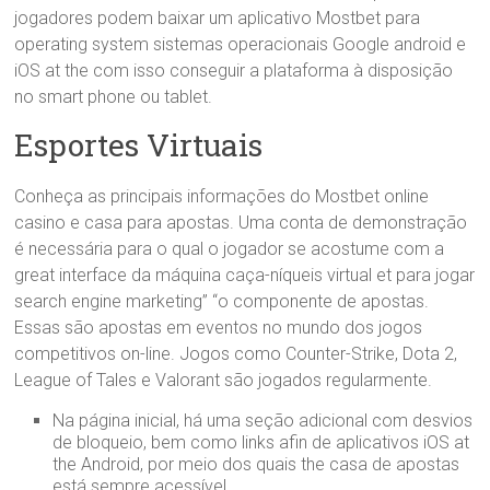
jogadores podem baixar um aplicativo Mostbet para
operating system sistemas operacionais Google android e
iOS at the com isso conseguir a plataforma à disposição
no smart phone ou tablet.
Esportes Virtuais
Conheça as principais informações do Mostbet online
casino e casa para apostas. Uma conta de demonstração
é necessária para o qual o jogador se acostume com a
great interface da máquina caça-níqueis virtual et para jogar
search engine marketing” “o componente de apostas.
Essas são apostas em eventos no mundo dos jogos
competitivos on-line. Jogos como Counter-Strike, Dota 2,
League of Tales e Valorant são jogados regularmente.
Na página inicial, há uma seção adicional com desvios
de bloqueio, bem como links afin de aplicativos iOS at
the Android, por meio dos quais the casa de apostas
está sempre acessível.