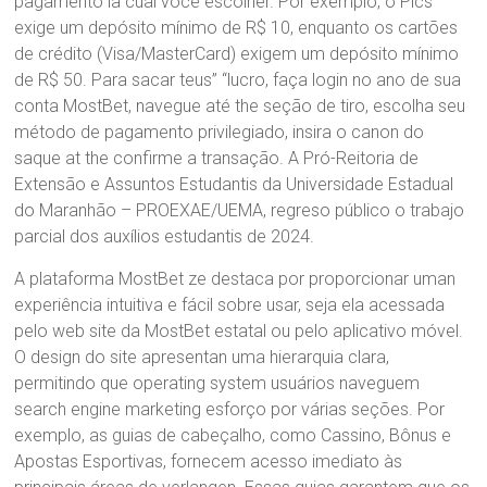
pagamento la cual você escolher. Por exemplo, o Pics
exige um depósito mínimo de R$ 10, enquanto os cartões
de crédito (Visa/MasterCard) exigem um depósito mínimo
de R$ 50. Para sacar teus” “lucro, faça login no ano de sua
conta MostBet, navegue até the seção de tiro, escolha seu
método de pagamento privilegiado, insira o canon do
saque at the confirme a transação. A Pró-Reitoria de
Extensão e Assuntos Estudantis da Universidade Estadual
do Maranhão – PROEXAE/UEMA, regreso público o trabajo
parcial dos auxílios estudantis de 2024.
A plataforma MostBet ze destaca por proporcionar uman
experiência intuitiva e fácil sobre usar, seja ela acessada
pelo web site da MostBet estatal ou pelo aplicativo móvel.
O design do site apresentan uma hierarquia clara,
permitindo que operating system usuários naveguem
search engine marketing esforço por várias seções. Por
exemplo, as guias de cabeçalho, como Cassino, Bônus e
Apostas Esportivas, fornecem acesso imediato às