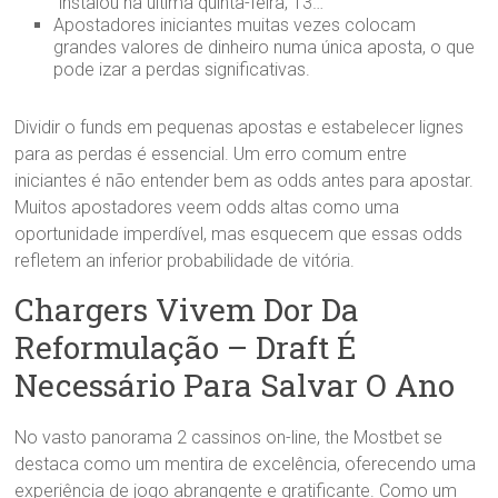
“instalou na última quinta-feira, 13…
Apostadores iniciantes muitas vezes colocam
grandes valores de dinheiro numa única aposta, o que
pode izar a perdas significativas.
Dividir o funds em pequenas apostas e estabelecer lignes
para as perdas é essencial. Um erro comum entre
iniciantes é não entender bem as odds antes para apostar.
Muitos apostadores veem odds altas como uma
oportunidade imperdível, mas esquecem que essas odds
refletem an inferior probabilidade de vitória.
Chargers Vivem Dor Da
Reformulação – Draft É
Necessário Para Salvar O Ano
No vasto panorama 2 cassinos on-line, the Mostbet se
destaca como um mentira de excelência, oferecendo uma
experiência de jogo abrangente e gratificante. Como um