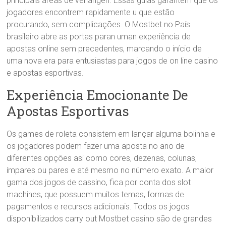
principais áreas de verlangen. Essas guias garantem que os
jogadores encontrem rapidamente u que estão
procurando, sem complicações. O Mostbet no País
brasileiro abre as portas paran uman experiência de
apostas online sem precedentes, marcando o início de
uma nova era para entusiastas para jogos de on line casino
e apostas esportivas.
Experiência Emocionante De
Apostas Esportivas
Os games de roleta consistem em lançar alguma bolinha e
os jogadores podem fazer uma aposta no ano de
diferentes opções asi como cores, dezenas, colunas,
ímpares ou pares e até mesmo no número exato. A maior
gama dos jogos de cassino, fica por conta dos slot
machines, que possuem muitos temas, formas de
pagamentos e recursos adicionais. Todos os jogos
disponibilizados carry out Mostbet casino são de grandes