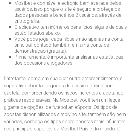
Mostbet é confiável electronic bem avaliada pelos
usuários, isso porque o site é seguro e protege os
dados pessoais e bancários 2 usuários, através de
criptografia.
O aplicativo tem inúmeros benefícios, alguns de quais
estão listados abaixo.
Você pode jogar caça-níqueis não apenas na conta
principal, contudo também em uma conta de
demonstração (gratuita).
Primeiramente, é importante analisar as estatísticas
dos occasions e jogadores.
Entretanto, como em qualquer outro empreendimento, é
imperativo abordar os jogos de cassino on-line com
cautela, compreendendo os riscos inerentes e adotando
práticas responsáveis. Na Mostbet, você tem um leque
gigante de opções, de futebol an eSports. Os tipos de
apostas disponibilizados simply no site, também são bem
variados, conheça os tipos sobre apostas mais influentes
nos principais esportes da Mostbet País e do mundo. O