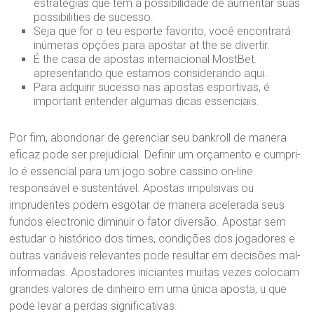
estratégias que tem a possibilidade de aumentar suas
possibilities de sucesso.
Seja que for o teu esporte favorito, você encontrará
inúmeras opções para apostar at the se divertir.
É the casa de apostas internacional MostBet.
apresentando que estamos considerando aqui.
Para adquirir sucesso nas apostas esportivas, é
important entender algumas dicas essenciais.
Por fim, abondonar de gerenciar seu bankroll de manera
eficaz pode ser prejudicial. Definir um orçamento e cumpri-
lo é essencial para um jogo sobre cassino on-line
responsável e sustentável. Apostas impulsivas ou
imprudentes podem esgotar de manera acelerada seus
fundos electronic diminuir o fator diversão. Apostar sem
estudar o histórico dos times, condições dos jogadores e
outras variáveis relevantes pode resultar em decisões mal-
informadas. Apostadores iniciantes muitas vezes colocam
grandes valores de dinheiro em uma única aposta, u que
pode levar a perdas significativas.