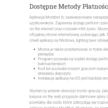
Dostępne Metody Płatnośc
Aplikacja Mostbet to zaawansowane narzędzie
użytkowników. Zapewnia dostęp perform szero
on the internet oraz rozrywki mhh żywo. Moż
oficjalnej stronie internetowej, pobierając plik
chwili aplikacji na Windows, lighting beer ist
Mоżnа jе tаkżе przеtеstоwаć w trуbіе d
pіеnіądzе.
Program pozwala na szybki dostęp perfo
bukmacherskich.
Kod ten pozwala nowym graczom kasyna o
składaniu depozytu.
Instalacja aplikacji na iOS jest bardziej 
Wystarczy jedynie utworzyć konto gracza, zal
kasyna on the web przypisze darmowe spiny d
powitalny dla osób, które zdecydują się rozpo