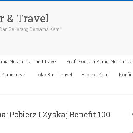
r & Travel
 Dari Sekarang Bersama Kami.
rnia Nuraini Tour and Travel
Profil Founder Kurnia Nuraini To
 Kurniatravel
Toko Kurniatravel
Hubungi Kami
Konfi
: Pobierz I Zyskaj Benefit 100