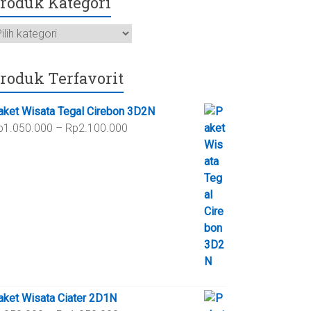
roduk Kategori
roduk Terfavorit
aket Wisata Tegal Cirebon 3D2N
Rentang
p
1.050.000
–
Rp
2.100.000
harga:
Rp1.050.000
hingga
Rp2.100.000
aket Wisata Ciater 2D1N