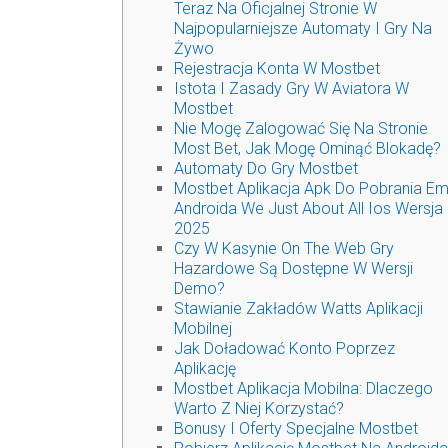
Teraz Na Oficjalnej Stronie W
Najpopularniejsze Automaty I Gry Na
Żywo
Rejestracja Konta W Mostbet
Istota I Zasady Gry W Aviatora W
Mostbet
Nie Mogę Zalogować Się Na Stronie
Most Bet, Jak Mogę Ominąć Blokadę?
Automaty Do Gry Mostbet
Mostbet Aplikacja Apk Do Pobrania E
Androida We Just About All Ios Wersja
2025
Czy W Kasynie On The Web Gry
Hazardowe Są Dostępne W Wersji
Demo?
Stawianie Zakładów Watts Aplikacji
Mobilnej
Jak Doładować Konto Poprzez
Aplikację
Mostbet Aplikacja Mobilna: Dlaczego
Warto Z Niej Korzystać?
Bonusy I Oferty Specjalne Mostbet