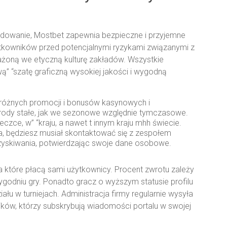
rdowanie, Mostbet zapewnia bezpieczne i przyjemne
ytkowników przed potencjalnymi ryzykami związanymi z
żoną we etyczną kulturę zakładów. Wszystkie
” “szatę graficzną wysokiej jakości i wygodną
6 różnych promocji i bonusów kasynowych i
rody stałe, jak we sezonowe względnie tymczasowe.
zce, w” “kraju, a nawet t innym kraju mhh świecie.
ka, będziesz musiał skontaktować się z zespołem
zyskiwania, potwierdzając swoje dane osobowe.
a które płacą sami użytkownicy. Procent zwrotu zależy
godniu gry. Ponadto gracz o wyższym statusie profilu
ału w turniejach. Administracja firmy regularnie wysyła
ów, którzy subskrybują wiadomości portalu w swojej