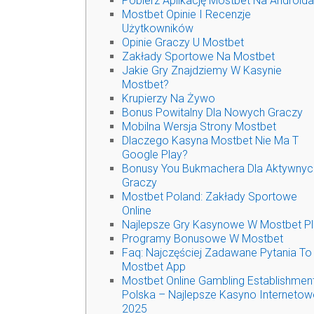
Pobierz Aplikację Mostbet Na Androida
Mostbet Opinie I Recenzje
Użytkowników
Opinie Graczy U Mostbet
Zakłady Sportowe Na Mostbet
Jakie Gry Znajdziemy W Kasynie
Mostbet?
Krupierzy Na Żywo
Bonus Powitalny Dla Nowych Graczy
Mobilna Wersja Strony Mostbet
Dlaczego Kasyna Mostbet Nie Ma T
Google Play?
Bonusy You Bukmachera Dla Aktywnyc
Graczy
Mostbet Poland: Zakłady Sportowe
Online
Najlepsze Gry Kasynowe W Mostbet Pl
Programy Bonusowe W Mostbet
Faq: Najczęściej Zadawane Pytania To
Mostbet App
Mostbet Online Gambling Establishmen
Polska – Najlepsze Kasyno Internetow
2025