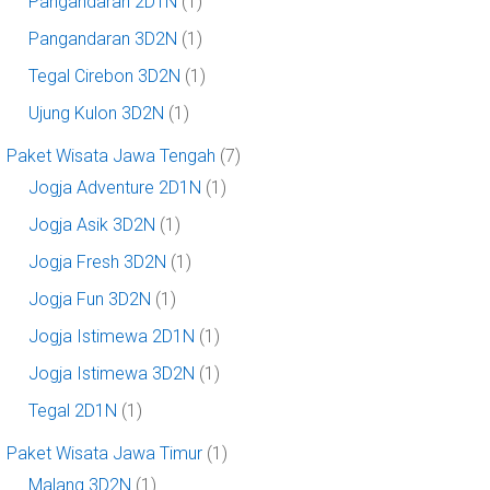
Pangandaran 2D1N
(1)
Pangandaran 3D2N
(1)
Tegal Cirebon 3D2N
(1)
Ujung Kulon 3D2N
(1)
Paket Wisata Jawa Tengah
(7)
Jogja Adventure 2D1N
(1)
Jogja Asik 3D2N
(1)
Jogja Fresh 3D2N
(1)
Jogja Fun 3D2N
(1)
Jogja Istimewa 2D1N
(1)
Jogja Istimewa 3D2N
(1)
Tegal 2D1N
(1)
Paket Wisata Jawa Timur
(1)
Malang 3D2N
(1)