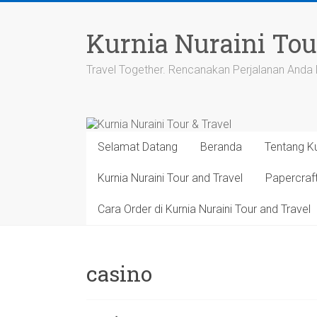
Skip
to
Kurnia Nuraini Tou
content
Travel Together. Rencanakan Perjalanan Anda
Selamat Datang
Beranda
Tentang Ku
Kurnia Nuraini Tour and Travel
Papercraft
Cara Order di Kurnia Nuraini Tour and Travel
casino