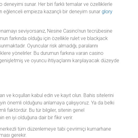
deneyimi sunar. Her biri farklı temalar ve özelliklerle
in eğlenceli empieza kazançlı bir deneyim sunar
glory
oynamayı seviyorsanız, Nesine Casino’nun tecrübesine
umun farkında olduğu için özellikle rulet ve blackjack
unmaktadır. Oyuncular risk almadığı, paralarını
lere yönelirler. Bu durumun farkına varan casino
i genişletmiş ve oyuncu ihtiyaçlarını karşılayacak düzeyde
rı ve koşulları kabul edin ve kayıt olun. Bahis sitelerini
 neyin önemli olduğunu anlamaya çalışıyoruz. Ya da belki
i faktördür. Bu tür bilgiler, sitenin genel
 en iyi olduğuna dair bir fikir verir.
 merkezli tüm düzenlemeye tabi çevrimiçi kumarhane
ması gerekir.