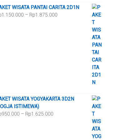
AKET WISATA PANTAI CARITA 2D1N
Rentang
p
1.150.000
–
Rp
1.875.000
harga:
Rp1.150.000
hingga
Rp1.875.000
AKET WISATA YOGYAKARTA 3D2N
JOGJA ISTIMEWA)
Rentang
p
950.000
–
Rp
1.625.000
harga:
Rp950.000
hingga