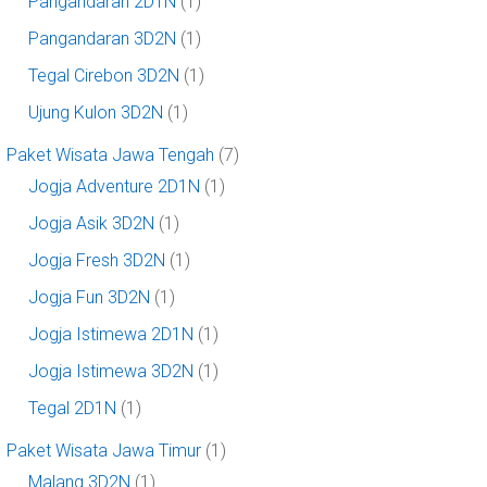
Pangandaran 2D1N
(1)
Pangandaran 3D2N
(1)
Tegal Cirebon 3D2N
(1)
Ujung Kulon 3D2N
(1)
Paket Wisata Jawa Tengah
(7)
Jogja Adventure 2D1N
(1)
Jogja Asik 3D2N
(1)
Jogja Fresh 3D2N
(1)
Jogja Fun 3D2N
(1)
Jogja Istimewa 2D1N
(1)
Jogja Istimewa 3D2N
(1)
Tegal 2D1N
(1)
Paket Wisata Jawa Timur
(1)
Malang 3D2N
(1)