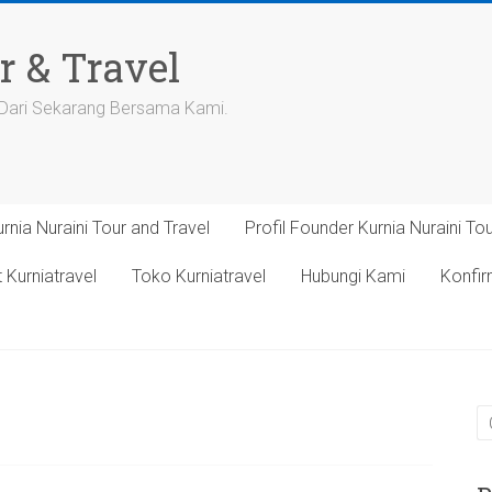
r & Travel
 Dari Sekarang Bersama Kami.
rnia Nuraini Tour and Travel
Profil Founder Kurnia Nuraini To
 Kurniatravel
Toko Kurniatravel
Hubungi Kami
Konfi