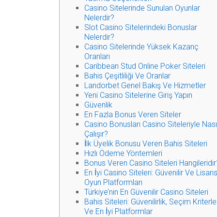
Casino Sitelerinde Sunulan Oyunlar
Nelerdir?
Slot Casino Sitelerindeki Bonuslar
Nelerdir?
Casino Sitelerinde Yüksek Kazanç
Oranları
Caribbean Stud Online Poker Siteleri
Bahis Çeşitliliği Ve Oranlar
Landorbet Genel Bakış Ve Hizmetler
Yeni Casino Sitelerine Giriş Yapın
Güvenlik
En Fazla Bonus Veren Siteler
Casino Bonusları Casino Siteleriyle Nası
Çalışır?
İlk Üyelik Bonusu Veren Bahis Siteleri
Hızlı Ödeme Yöntemleri
Bonus Veren Casino Siteleri Hangileridir
En İyi Casino Siteleri: Güvenilir Ve Lisans
Oyun Platformları
Türkiye’nin En Güvenilir Casino Siteleri
Bahis Siteleri: Güvenilirlik, Seçim Kriterle
Ve En İyi Platformlar