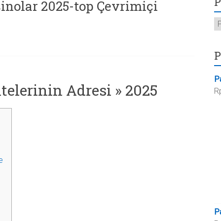
P
sinolar 2025-top Çevrimiçi
P
P
itelerinin Adresi » 2025
R
e
P