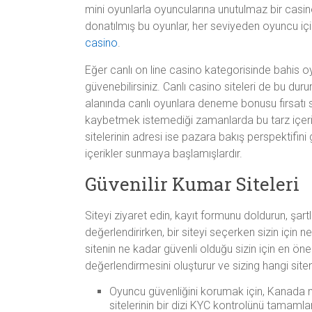
mini oyunlarla oyuncularına unutulmaz bir casino 
donatılmış bu oyunlar, her seviyeden oyuncu iç
casino
.
Eğer canlı on line casino kategorisinde bahis 
güvenebilirsiniz. Canlı casino siteleri de bu dur
alanında canlı oyunlara deneme bonusu fırsatı s
kaybetmek istemediği zamanlarda bu tarz içerik
sitelerinin adresi ise pazara bakış perspektifin
içerikler sunmaya başlamışlardır.
Güvenilir Kumar Siteleri
Siteyi ziyaret edin, kayıt formunu doldurun, şartla
değerlendirirken, bir siteyi seçerken sizin için
sitenin ne kadar güvenli olduğu sizin için en öneml
değerlendirmesini oluşturur ve sizing hangi sitenin
Oyuncu güvenliğini korumak için, Kanada
sitelerinin bir dizi KYC kontrolünü tamamla