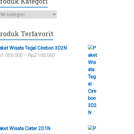
roduk Kategori
roduk Terfavorit
aket Wisata Tegal Cirebon 3D2N
Rentang
p
1.050.000
–
Rp
2.100.000
harga:
Rp1.050.000
hingga
Rp2.100.000
aket Wisata Ciater 2D1N