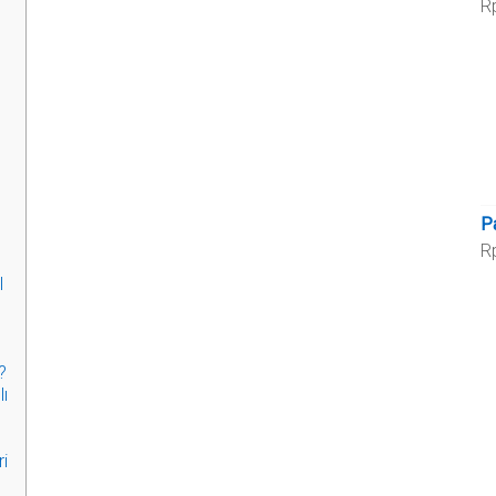
R
P
R
l
?
lı
ri