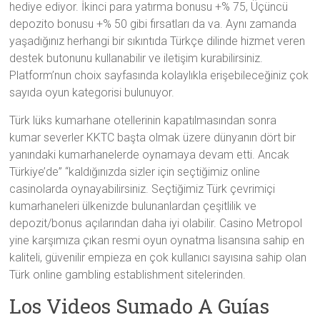
hediye ediyor. İkinci para yatırma bonusu +% 75, Üçüncü
depozito bonusu +% 50 gibi fırsatları da va. Aynı zamanda
yaşadığınız herhangi bir sıkıntıda Türkçe dilinde hizmet veren
destek butonunu kullanabilir ve iletişim kurabilirsiniz.
Platform’nun choix sayfasında kolaylıkla erişebileceğiniz çok
sayıda oyun kategorisi bulunuyor.
Türk lüks kumarhane otellerinin kapatılmasından sonra
kumar severler KKTC başta olmak üzere dünyanın dört bir
yanındaki kumarhanelerde oynamaya devam etti. Ancak
Türkiye’de” “kaldığınızda sizler için seçtiğimiz online
casinolarda oynayabilirsiniz. Seçtiğimiz Türk çevrimiçi
kumarhaneleri ülkenizde bulunanlardan çeşitlilik ve
depozit/bonus açılarından daha iyi olabilir. Casino Metropol
yine karşımıza çıkan resmi oyun oynatma lisansına sahip en
kaliteli, güvenilir empieza en çok kullanıcı sayısına sahip olan
Türk online gambling establishment sitelerinden.
Los Videos Sumado A Guías