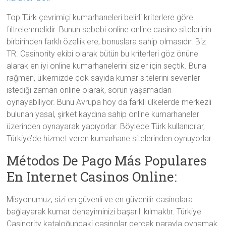
Top Türk çevrimiçi kumarhaneleri belirli kriterlere göre
filtrelenmelidir. Bunun sebebi online online casino sitelerinin
birbirinden farklı özelliklere, bonuslara sahip olmasıdır. Biz
TR. Casinority ekibi olarak bütün bu kriterleri göz önüne
alarak en iyi online kumarhanelerini sizler için seçtik. Buna
rağmen, ülkemizde çok sayıda kumar sitelerini sevenler
istediği zaman online olarak, sorun yaşamadan
oynayabiliyor. Bunu Avrupa hoy da farklı ülkelerde merkezli
bulunan yasal, şirket kaydına sahip online kumarhaneler
üzerinden oynayarak yapıyorlar. Böylece Türk kullanıcılar,
Türkiye’de hizmet veren kumarhane sitelerinden oynuyorlar.
Métodos De Pago Más Populares
En Internet Casinos Online:
Misyonumuz, sizi en güvenli ve en güvenilir casinolara
bağlayarak kumar deneyiminizi başarılı kılmaktır. Türkiye
Casinority kataloğundaki casinolar gerçek parayla oynamak