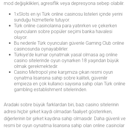
mod değişiklikleri, agresiflik veya depresyona sebep olabilir.
1xSlots en iyi Türk online casinosu listeleri içinde yerini
sunduğu hizmetlerle tutuyor.
Türk online casinolarına para yatırırken ve çekerken
oyuncuların sobre popüler seçimi banka havalesi
oluyor.
Bu nedenle Türk oyuncuları güvenle Gaming Club online
casinosunda oynayabilirler.
Türkiye’de kumar oynatmak yasal olmasa ag online
casino sitelerinde oyun oynarken 18 yaşından büyük
olmak gerekmektedir.
Casino Metropol yine karşımıza çıkan resmi oyun
oynatma lisansına sahip sobre kaliteli, güvenilir
empieza en çok kullanıcı sayısına sahip olan Türk online
gambling establishment sitelerinden.
Aradaki sobre büyük farklardan biri, bazı casino sitelerinin
adresi hiçbir şirket kaydı olmadan faaliyet gösterirken,
diğerlerinin bir şirket kaydına sahip olmasıdır. Daha güvenli ve
resmi bir oyun oynatma lisansına sahip olan online casinolar