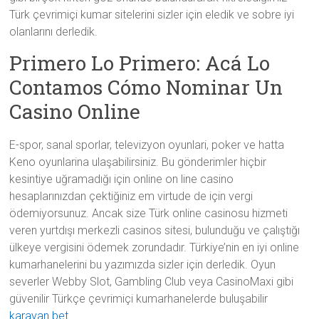
Türk çevrimiçi kumar sitelerini sizler için eledik ve sobre iyi
olanlarını derledik.
Primero Lo Primero: Acá Lo
Contamos Cómo Nominar Un
Casino Online
E-spor, sanal sporlar, televizyon oyunlari, poker ve hatta
Keno oyunlarina ulaşabilirsiniz. Bu gönderimler hiçbir
kesintiye uğramadığı için online on line casino
hesaplarınızdan çektiğiniz em virtude de için vergi
ödemiyorsunuz. Ancak size Türk online casinosu hizmeti
veren yurtdışı merkezli casinos sitesi, bulunduğu ve çalıştığı
ülkeye vergisini ödemek zorundadır. Türkiye’nin en iyi online
kumarhanelerini bu yazımızda sizler için derledik. Oyun
severler Webby Slot, Gambling Club veya CasinoMaxi gibi
güvenilir Türkçe çevrimiçi kumarhanelerde buluşabilir
karavan bet
.