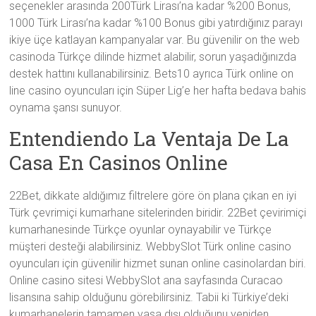
seçenekler arasında 200Türk Lirası’na kadar %200 Bonus,
1000 Türk Lirası’na kadar %100 Bonus gibi yatırdığınız parayı
ikiye üçe katlayan kampanyalar var. Bu güvenilir on the web
casinoda Türkçe dilinde hizmet alabilir, sorun yaşadığınızda
destek hattını kullanabilirsiniz. Bets10 ayrıca Türk online on
line casino oyuncuları için Süper Lig’e her hafta bedava bahis
oynama şansı sunuyor.
Entendiendo La Ventaja De La
Casa En Casinos Online
22Bet, dikkate aldığımız filtrelere göre ön plana çıkan en iyi
Türk çevrimiçi kumarhane sitelerinden biridir. 22Bet çevirimiçi
kumarhanesinde Türkçe oyunlar oynayabilir ve Türkçe
müşteri desteği alabilirsiniz. WebbySlot Türk online casino
oyuncuları için güvenilir hizmet sunan online casinolardan biri.
Online casino sitesi WebbySlot ana sayfasında Curacao
lisansına sahip olduğunu görebilirsiniz. Tabii ki Türkiye’deki
kumarhanelerin tamamen yasa dışı olduğunu yeniden