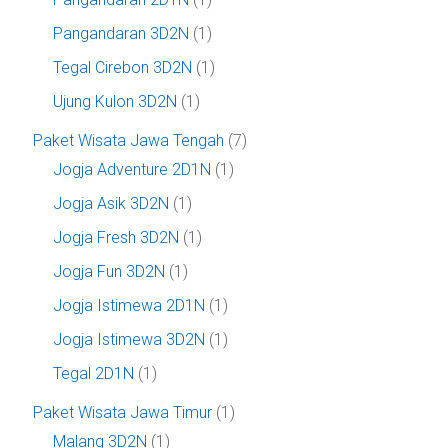
Pangandaran 3D2N
(1)
Tegal Cirebon 3D2N
(1)
Ujung Kulon 3D2N
(1)
Paket Wisata Jawa Tengah
(7)
Jogja Adventure 2D1N
(1)
Jogja Asik 3D2N
(1)
Jogja Fresh 3D2N
(1)
Jogja Fun 3D2N
(1)
Jogja Istimewa 2D1N
(1)
Jogja Istimewa 3D2N
(1)
Tegal 2D1N
(1)
Paket Wisata Jawa Timur
(1)
Malang 3D2N
(1)