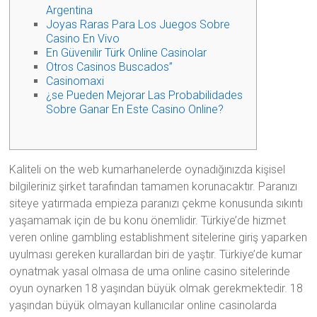
Argentina
Joyas Raras Para Los Juegos Sobre
Casino En Vivo
En Güvenilir Türk Online Casinolar
Otros Casinos Buscados”
Casinomaxi
¿se Pueden Mejorar Las Probabilidades
Sobre Ganar En Este Casino Online?
Kaliteli on the web kumarhanelerde oynadığınızda kişisel
bilgileriniz şirket tarafından tamamen korunacaktır. Paranızı
siteye yatırmada empieza paranızı çekme konusunda sıkıntı
yaşamamak için de bu konu önemlidir. Türkiye’de hizmet
veren online gambling establishment sitelerine giriş yaparken
uyulması gereken kurallardan biri de yaştır. Türkiye’de kumar
oynatmak yasal olmasa de uma online casino sitelerinde
oyun oynarken 18 yaşından büyük olmak gerekmektedir. 18
yaşından büyük olmayan kullanıcılar online casinolarda