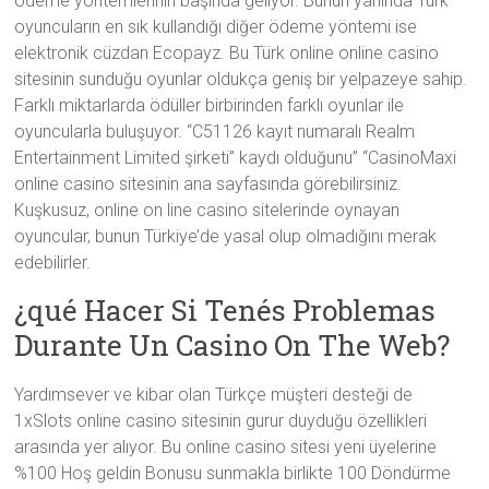
ödeme yöntemlerinin başında geliyor. Bunun yanında Türk
oyuncuların en sık kullandığı diğer ödeme yöntemi ise
elektronik cüzdan Ecopayz. Bu Türk online online casino
sitesinin sunduğu oyunlar oldukça geniş bir yelpazeye sahip.
Farklı miktarlarda ödüller birbirinden farklı oyunlar ile
oyuncularla buluşuyor. “C51126 kayıt numaralı Realm
Entertainment Limited şirketi” kaydı olduğunu” “CasinoMaxi
online casino sitesinin ana sayfasında görebilirsiniz.
Kuşkusuz, online on line casino sitelerinde oynayan
oyuncular, bunun Türkiye’de yasal olup olmadığını merak
edebilirler.
¿qué Hacer Si Tenés Problemas
Durante Un Casino On The Web?
Yardımsever ve kibar olan Türkçe müşteri desteği de
1xSlots online casino sitesinin gurur duyduğu özellikleri
arasında yer alıyor. Bu online casino sitesi yeni üyelerine
%100 Hoş geldin Bonusu sunmakla birlikte 100 Döndürme