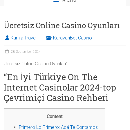
Ücretsiz Online Casino Oyunları
Kurnia Travel
KaravanBet Casino
28 September 2024
Ücretsiz Online Casino Oyunları”
“En İyi Türkiye On The
Internet Casinolar 2024-top
Çevrimiçi Casino Rehberi
Content
Primero Lo Primero: Acá Te Contamos