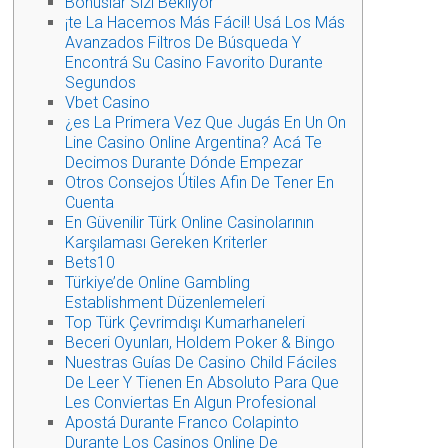
Bonuslar Sizi Bekliyor
¡te La Hacemos Más Fácil! Usá Los Más
Avanzados Filtros De Búsqueda Y
Encontrá Su Casino Favorito Durante
Segundos
Vbet Casino
¿es La Primera Vez Que Jugás En Un On
Line Casino Online Argentina? Acá Te
Decimos Durante Dónde Empezar
Otros Consejos Útiles Afin De Tener En
Cuenta
En Güvenilir Türk Online Casinolarının
Karşılaması Gereken Kriterler
Bets10
Türkiye’de Online Gambling
Establishment Düzenlemeleri
Top Türk Çevrimdışı Kumarhaneleri
Beceri Oyunları, Holdem Poker & Bingo
Nuestras Guías De Casino Child Fáciles
De Leer Y Tienen En Absoluto Para Que
Les Conviertas En Algun Profesional
Apostá Durante Franco Colapinto
Durante Los Casinos Online De