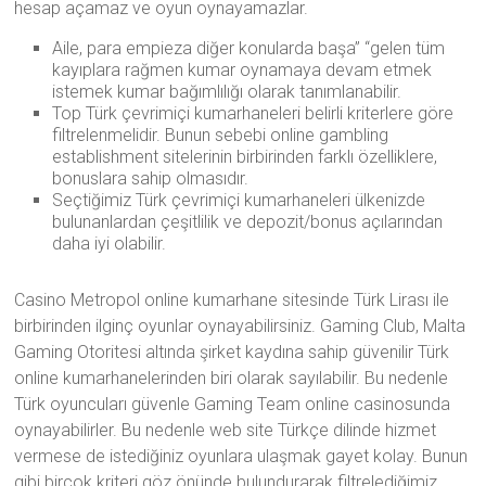
hesap açamaz ve oyun oynayamazlar.
Aile, para empieza diğer konularda başa” “gelen tüm
kayıplara rağmen kumar oynamaya devam etmek
istemek kumar bağımlılığı olarak tanımlanabilir.
Top Türk çevrimiçi kumarhaneleri belirli kriterlere göre
filtrelenmelidir. Bunun sebebi online gambling
establishment sitelerinin birbirinden farklı özelliklere,
bonuslara sahip olmasıdır.
Seçtiğimiz Türk çevrimiçi kumarhaneleri ülkenizde
bulunanlardan çeşitlilik ve depozit/bonus açılarından
daha iyi olabilir.
Casino Metropol online kumarhane sitesinde Türk Lirası ile
birbirinden ilginç oyunlar oynayabilirsiniz. Gaming Club, Malta
Gaming Otoritesi altında şirket kaydına sahip güvenilir Türk
online kumarhanelerinden biri olarak sayılabilir. Bu nedenle
Türk oyuncuları güvenle Gaming Team online casinosunda
oynayabilirler. Bu nedenle web site Türkçe dilinde hizmet
vermese de istediğiniz oyunlara ulaşmak gayet kolay. Bunun
gibi birçok kriteri göz önünde bulundurarak filtrelediğimiz