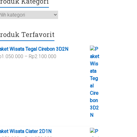
roduk Kategori
roduk Terfavorit
aket Wisata Tegal Cirebon 3D2N
Rentang
p
1.050.000
–
Rp
2.100.000
harga:
Rp1.050.000
hingga
Rp2.100.000
aket Wisata Ciater 2D1N