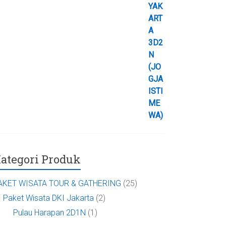
Rp1.625.000
ategori Produk
AKET WISATA TOUR & GATHERING
(25)
Paket Wisata DKI Jakarta
(2)
Pulau Harapan 2D1N
(1)