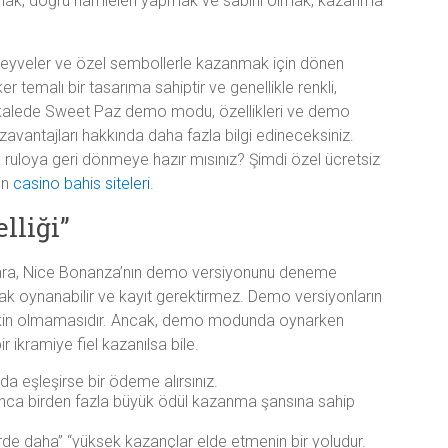
mak, doğru hamleleri yapmak ve sabırlı olmak, kazanma
meyveler ve özel sembollerle kazanmak için dönen
temalı bir tasarıma sahiptir ve genellikle renkli,
 makalede Sweet Paz demo modu, özellikleri ve demo
vantajları hakkında daha fazla bilgi edineceksiniz.
 ruloya geri dönmeye hazır mısınız? Şimdi özel ücretsiz
in
casino bahis siteleri
.
lliği”
lara, Nice Bonanza’nın demo versiyonunu deneme
k oynanabilir ve kayıt gerektirmez. Demo versiyonların
 riskin olmamasıdır. Ancak, demo modunda oynarken
 ikramiye fiel kazanılsa bile.
 eşleşirse bir ödeme alırsınız.
yunca birden fazla büyük ödül kazanma şansına sahip
e daha” “yüksek kazançlar elde etmenin bir yoludur.