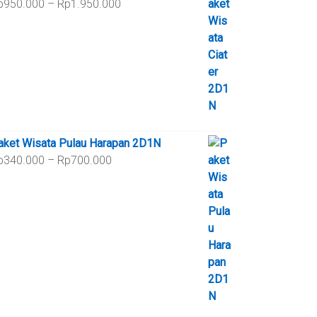
Rentang
p
950.000
–
Rp
1.950.000
harga:
Rp950.000
hingga
Rp1.950.000
aket Wisata Pulau Harapan 2D1N
Rentang
p
340.000
–
Rp
700.000
harga:
Rp340.000
hingga
Rp700.000