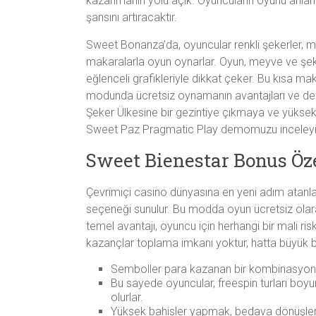
kazanmanın yolu açık. Oyuncuların oyunu anla
şansını artıracaktır.
Sweet Bonanza’da, oyuncular renkli şekerler, 
makaralarla oyun oynarlar. Oyun, meyve ve şeker 
eğlenceli grafikleriyle dikkat çeker. Bu kısa
modunda ücretsiz oynamanın avantajları ve deza
Şeker Ülkesine bir gezintiye çıkmaya ve yüksek
Sweet Paz Pragmatic Play demomuzu inceley
Sweet Bienestar Bonus Öze
Çevrimiçi casino dünyasına en yeni adım atan
seçeneği sunulur. Bu modda oyun ücretsiz olara
temel avantajı, oyuncu için herhangi bir mali
kazançlar toplama imkanı yoktur, hatta büyük bir
Semboller para kazanan bir kombinasyonda
Bu sayede oyuncular, freespin turları bo
olurlar.
Yüksek bahisler yapmak, bedava dönüşlerd