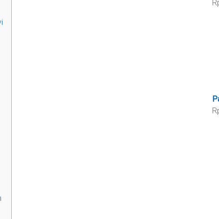
R
i
P
R
n