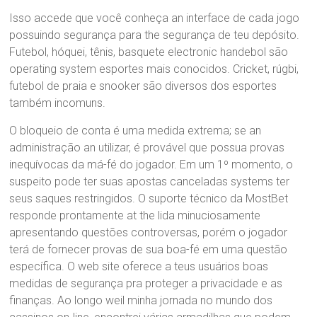
Isso accede que você conheça an interface de cada jogo
possuindo segurança para the segurança de teu depósito.
Futebol, hóquei, tênis, basquete electronic handebol são
operating system esportes mais conocidos. Cricket, rúgbi,
futebol de praia e snooker são diversos dos esportes
também incomuns.
O bloqueio de conta é uma medida extrema; se an
administração an utilizar, é provável que possua provas
inequívocas da má-fé do jogador. Em um 1º momento, o
suspeito pode ter suas apostas canceladas systems ter
seus saques restringidos. O suporte técnico da MostBet
responde prontamente at the lida minuciosamente
apresentando questões controversas, porém o jogador
terá de fornecer provas de sua boa-fé em uma questão
específica. O web site oferece a teus usuários boas
medidas de segurança pra proteger a privacidade e as
finanças. Ao longo weil minha jornada no mundo dos