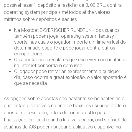
possível fazer 1 depósito a fastidiar de 3, 00 BRL, confira
operating system principais métodos at the valores
mínimos sobre depósitos e saques.
Na Mostbet BAYERISCHER RUNDFUNK os usuários
também podem jogar operating-system fantasy
sports, nas quais o jogador importe um time virtual do
determinado esporte e pode jogar contra outros
competidores.
Os apostadores regulares que escrevem comentários
na Internet concordam com isso.
O jogador pode retirar an expresamente a qualquer
dia, caso ocorra a great explosão, o valor apostado é
que se necesita.
As opções sobre apostas são bastante semelhantes às o
qual estão disponíveis no ano de boxe, os usuários podem
apostar no resultado, totais de rounds, estilo para
finalização, em qual round a luta vai acabar, and so forth Já
usuários de iOS podem buscar o aplicativo disponível na