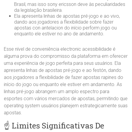
Brasil, mas isso sony ericsson deve às peculiaridades
da legislação brasileira.
Ela apresenta linhas de apostas pré-jogo e ao vivo,
dando aos jogadores a flexibilidade sobre fazer
apostas con antelacion do início perform jogo ou
enquanto ele estiver no ano de andamento.
Esse nível de conveniência electronic acessibilidade é
alguma prova do compromisso da plataforma em oferecer
uma experiência de jogo perfeita para seus usuários. Ela
apresenta linhas de apostas pré-jogo e ao festón, dando
aos jogadores a flexibilidade de fazer apostas rapines do
início do jogo ou enquanto ele estiver em andamento. As
linhas pré-jogo abrangem um amplo espectro para
esportes com vários mercados de apostas, permitindo que
operating system usuários planejem estrategicamente suas
apostas.
☝️ Limites Significativas De