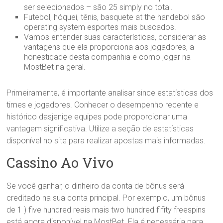
ser selecionados – são 25 simply no total.
Futebol, hóquei, tênis, basquete at the handebol são
operating system esportes mais buscados.
Vamos entender suas características, considerar as
vantagens que ela proporciona aos jogadores, a
honestidade desta companhia e como jogar na
MostBet na geral.
Primeiramente, é importante analisar since estatísticas dos
times e jogadores. Conhecer o desempenho recente e
histórico dasjenige equipes pode proporcionar uma
vantagem significativa. Utilize a seção de estatísticas
disponível no site para realizar apostas mais informadas.
Cassino Ao Vivo
Se você ganhar, o dinheiro da conta de bônus será
creditado na sua conta principal. Por exemplo, um bônus
de 1 ) five hundred reais mais two hundred fifity freespins
está agora disponível na MostBet. Ela é necessária para