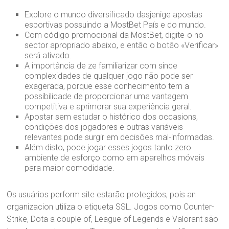
Explore o mundo diversificado dasjenige apostas
esportivas possuindo a MostBet País e do mundo.
Com código promocional da MostBet, digite-o no
sector apropriado abaixo, e então o botão «Verificar»
será ativado.
A importância de ze familiarizar com since
complexidades de qualquer jogo não pode ser
exagerada, porque esse conhecimento tem a
possibilidade de proporcionar uma vantagem
competitiva e aprimorar sua experiência geral.
Apostar sem estudar o histórico dos occasions,
condições dos jogadores e outras variáveis
relevantes pode surgir em decisões mal-informadas.
Além disto, pode jogar esses jogos tanto zero
ambiente de esforço como em aparelhos móveis
para maior comodidade.
Os usuários perform site estarão protegidos, pois an
organizacion utiliza o etiqueta SSL. Jogos como Counter-
Strike, Dota a couple of, League of Legends e Valorant são