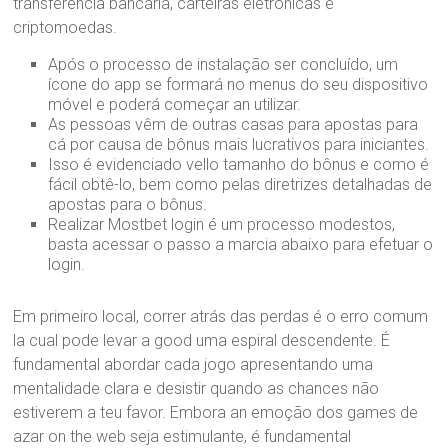
transferência bancária, carteiras eletrônicas e
criptomoedas.
Após o processo de instalação ser concluído, um
ícone do app se formará no menus do seu dispositivo
móvel e poderá começar an utilizar.
As pessoas vêm de outras casas para apostas para
cá por causa de bônus mais lucrativos para iniciantes.
Isso é evidenciado vello tamanho do bônus e como é
fácil obtê-lo, bem como pelas diretrizes detalhadas de
apostas para o bônus.
Realizar Mostbet login é um processo modestos,
basta acessar o passo a marcia abaixo para efetuar o
login.
Em primeiro local, correr atrás das perdas é o erro comum
la cual pode levar a good uma espiral descendente. É
fundamental abordar cada jogo apresentando uma
mentalidade clara e desistir quando as chances não
estiverem a teu favor. Embora an emoção dos games de
azar on the web seja estimulante, é fundamental