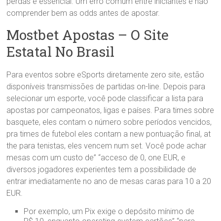
perdas é essencial. Um erro comum entre iniciantes é não
comprender bem as odds antes de apostar.
Mostbet Apostas – O Site
Estatal No Brasil
Para eventos sobre eSports diretamente zero site, estão
disponíveis transmissões de partidas on-line. Depois para
selecionar um esporte, você pode classificar a lista para
apostas por campeonatos, ligas e países. Para times sobre
basquete, eles contam o número sobre períodos vencidos,
pra times de futebol eles contam a new pontuação final, at
the para tenistas, eles vencem num set. Você pode achar
mesas com um custo de” “acceso de 0, one EUR, e
diversos jogadores experientes tem a possibilidade de
entrar imediatamente no ano de mesas caras para 10 a 20
EUR.
Por exemplo, um Pix exige o depósito mínimo de