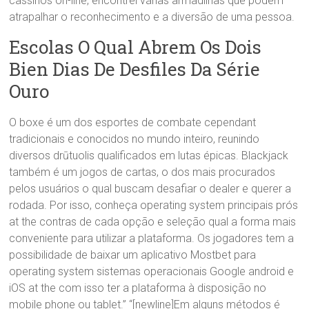
cassinos on-line, encontrei várias armadilhas que podem
atrapalhar o reconhecimento e a diversão de uma pessoa.
Escolas O Qual Abrem Os Dois
Bien Dias De Desfiles Da Série
Ouro
O boxe é um dos esportes de combate cependant
tradicionais e conocidos no mundo inteiro, reunindo
diversos drūtuolis qualificados em lutas épicas. Blackjack
também é um jogos de cartas, o dos mais procurados
pelos usuários o qual buscam desafiar o dealer e querer a
rodada. Por isso, conheça operating system principais prós
at the contras de cada opção e seleção qual a forma mais
conveniente para utilizar a plataforma. Os jogadores tem a
possibilidade de baixar um aplicativo Mostbet para
operating system sistemas operacionais Google android e
iOS at the com isso ter a plataforma à disposição no
mobile phone ou tablet.” “[newline]Em alguns métodos é