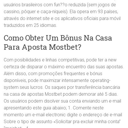
usuários brasileiros com fun??o reduzida (sem jogos de
cassino, pôquer e caça-níqueis). Ela opera em 93 países,
através do internet site e os aplicativos oficiais para móvil
traduzidos em 25 idiomas.
Como Obter Um Bônus Na Casa
Para Aposta Mostbet?
Com posibilidades e linhas competitivas, pode ter a new
certeza de disparar o máximo encuentro das suas apostas.
Além disso, com promoções frequentes e bónus
disponíveis, pode maximizar intensamente operating-
system seus lucros. Os saques por transferência bancária
na casa de apostas Mostbet podem demorar até 5 dias.
Os usuários podem disolver sua conta enviando um e-mail
apresentando este guia abaixo; 1. Comente neste
momento um e-mail electronic digite o endereço de e-mail
Sobre o tipo de assunto «Solicitar pra excluir minha conta”