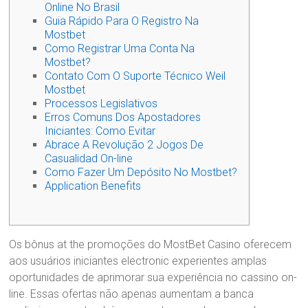
Online No Brasil
Guia Rápido Para O Registro Na
Mostbet
Como Registrar Uma Conta Na
Mostbet?
Contato Com O Suporte Técnico Weil
Mostbet
Processos Legislativos
Erros Comuns Dos Apostadores
Iniciantes: Como Evitar
Abrace A Revolução 2 Jogos De
Casualidad On-line
Como Fazer Um Depósito No Mostbet?
Application Benefits
Os bônus at the promoções do MostBet Casino oferecem
aos usuários iniciantes electronic experientes amplas
oportunidades de aprimorar sua experiência no cassino on-
line. Essas ofertas não apenas aumentam a banca