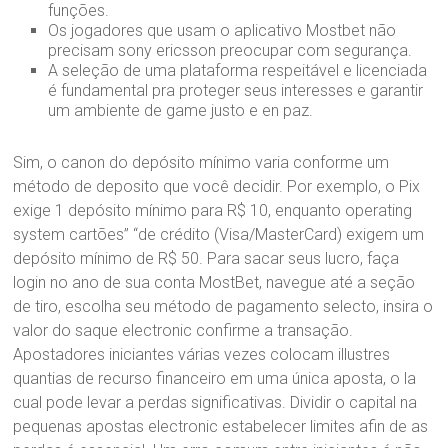
funções.
Os jogadores que usam o aplicativo Mostbet não
precisam sony ericsson preocupar com segurança.
A seleção de uma plataforma respeitável e licenciada
é fundamental pra proteger seus interesses e garantir
um ambiente de game justo e en paz.
Sim, o canon do depósito mínimo varia conforme um
método de deposito que você decidir. Por exemplo, o Pix
exige 1 depósito mínimo para R$ 10, enquanto operating
system cartões” “de crédito (Visa/MasterCard) exigem um
depósito mínimo de R$ 50. Para sacar seus lucro, faça
login no ano de sua conta MostBet, navegue até a seção
de tiro, escolha seu método de pagamento selecto, insira o
valor do saque electronic confirme a transação.
Apostadores iniciantes várias vezes colocam illustres
quantias de recurso financeiro em uma única aposta, o la
cual pode levar a perdas significativas. Dividir o capital na
pequenas apostas electronic estabelecer limites afin de as