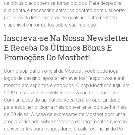
de bônus que podem se tornar obtidos. Para despachar
sua conta, é necessário entrar na contato com u suporte
por meio da linha direta ou de qualquer outro método
disponível e informá-los sobre sua intenção.
Inscreva-se Na Nossa Newsletter
E Receba Os Últimos Bônus E
Promoções Do Mostbet!
Com o application oficial da Mostbet, você pode jogar
jogos de cassino, apostar em eventos” “esportivos e até
mesmo em esportes eletrônicos. O app Mostbet surgiu em
2009 e está ze desenvolvendo ativamente a cada ano.
Com an ajuda do aplicativo, você terá an oportunidade
para escolher o idioma mais conveniente, porque há mais
de 20 deles. A casa de expresamente Mostbet com uma
ampla variedade sobre métodos de pagamentos que são
convenientes para os jogadores brasileiros, incluindo Pix,