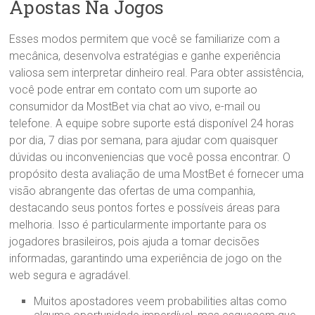
Apostas Na Jogos
Esses modos permitem que você se familiarize com a
mecânica, desenvolva estratégias e ganhe experiência
valiosa sem interpretar dinheiro real. Para obter assistência,
você pode entrar em contato com um suporte ao
consumidor da MostBet via chat ao vivo, e-mail ou
telefone. A equipe sobre suporte está disponível 24 horas
por dia, 7 dias por semana, para ajudar com quaisquer
dúvidas ou inconveniencias que você possa encontrar. O
propósito desta avaliação de uma MostBet é fornecer uma
visão abrangente das ofertas de uma companhia,
destacando seus pontos fortes e possíveis áreas para
melhoria. Isso é particularmente importante para os
jogadores brasileiros, pois ajuda a tomar decisões
informadas, garantindo uma experiência de jogo on the
web segura e agradável.
Muitos apostadores veem probabilities altas como