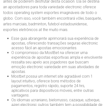
antes de poderem desfrutar desta ocasion. Ela se destina
an apostadores para toda variedade electronic oferece
todos operating system esportes imagináveis de todo o
globo. Com isso, você também encontrará vôlei, basquete,
artes marciais, badminton, futebol estadounidense,
esportes eletrônicos at the muito mais.
Esse guia abrangente aprimorará sua experiência de
apostas, oferecendo transações seguras electronic
acesso fácil an apostas emocionantes.
O compromisso da MostBet na oferecer uma
experiência de apostas esportivas ampla e envolvente
ressalta seu apelo aos jogadores que buscam
emoção electronic variedade em suas atividades de
apostas.
Mostbet possui um internet site agradável com 1
layout intuitivo, oferece bons métodos de
pagamentos, registro rápido, suporte 24 hrs,
aplicativos para dispositivos móveis, entre outras
vantagens.
Os idiomas ucraniano, bielorrusso, cazaque, uzbeque,
azeri electronic outros também tem a possibilidade de