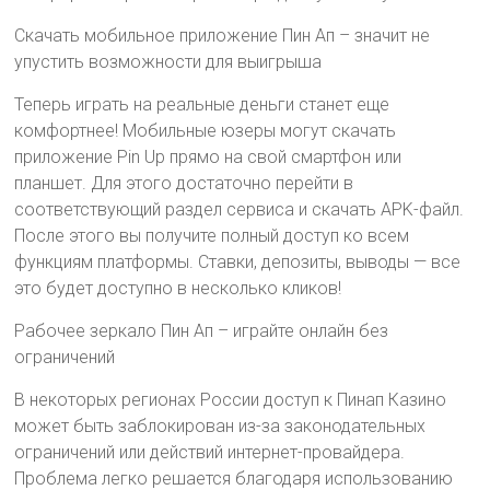
Скачать мобильное приложение Пин Ап – значит не
упустить возможности для выигрыша
Теперь играть на реальные деньги станет еще
комфортнее! Мобильные юзеры могут скачать
приложение Pin Up прямо на свой смартфон или
планшет. Для этого достаточно перейти в
соответствующий раздел сервиса и скачать APK-файл.
После этого вы получите полный доступ ко всем
функциям платформы. Ставки, депозиты, выводы — все
это будет доступно в несколько кликов!
Рабочее зеркало Пин Ап – играйте онлайн без
ограничений
В некоторых регионах России доступ к Пинап Казино
может быть заблокирован из-за законодательных
ограничений или действий интернет-провайдера.
Проблема легко решается благодаря использованию