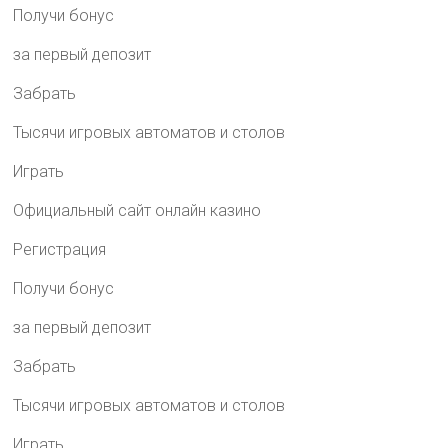
Получи бонус
за первый депозит
Забрать
Тысячи игровых автоматов и столов
Играть
Официальный сайт онлайн казино
Регистрация
Получи бонус
за первый депозит
Забрать
Тысячи игровых автоматов и столов
Играть