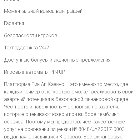
Моментальный вывод выигрышей
Гарантия
безопасности игроков
Техподдержка 24/7
Доступные бонусы и акционные предложения
Игровые автоматы PIN UP
Платформа Пин Ап Казино – это именно то место, где
каждый геймер с легкостью сможет реализовать свой
азартный потенциал в безопасной финансовой среде.
Честность и надежность – основные показатели,
которые оценивают юзеры при выборе гемблинг-
сервиса. Поэтому мы предоставляем качественные
услуг на основании лицензии № 8048/JAZ2017-0003,
выданная юрисдикцией Кюрасао. Все финансовые