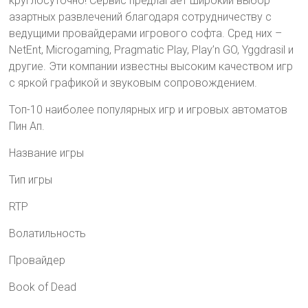
круглосуточно! Сервис предлагает широкий выбор
азартных развлечений благодаря сотрудничеству с
ведущими провайдерами игрового софта. Сред них –
NetEnt, Microgaming, Pragmatic Play, Play’n GO, Yggdrasil и
другие. Эти компании известны высоким качеством игр
с яркой графикой и звуковым сопровождением.
Топ-10 наиболее популярных игр и игровых автоматов
Пин Ап.
Название игры
Тип игры
RTP
Волатильность
Провайдер
Book of Dead