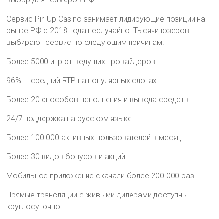
Сервис Pin Up Casino занимает лидирующие позиции на
рынке РФ с 2018 года неслучайно. Тысячи юзеров
выбирают сервис по следующим причинам.
Более 5000 игр от ведущих провайдеров.
96% — средний RTP на популярных слотах.
Более 20 способов пополнения и вывода средств.
24/7 поддержка на русском языке.
Более 100 000 активных пользователей в месяц.
Более 30 видов бонусов и акций.
Мобильное приложение скачали более 200 000 раз.
Прямые трансляции с живыми дилерами доступны
круглосуточно.