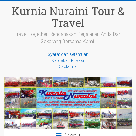
Skip
Kurnia Nuraini Tour &
to
content
Travel
Travel Together. Rencanakan Perjalanan Anda Dari
Sekarang Bersama Kami.
Syarat dan Ketentuan
Kebijakan Privasi
Disclaimer
Menu