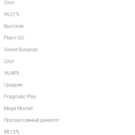
Слот
96,21%
Высокая
Play’n GO
Sweet Bonanza
Слот
96,48%
Средняя
Pragmatic Play
Mega Moolah
Прогрессивный джекпот
88,12%