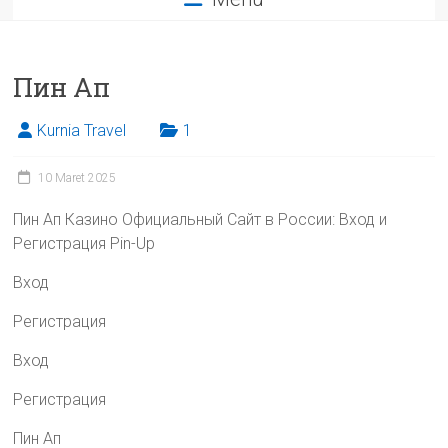
Пин Ап
Kurnia Travel
1
10 Maret 2025
Пин Ап Казино Официальный Сайт в России: Вход и
Регистрация Pin-Up
Вход
Регистрация
Вход
Регистрация
Пин Ап