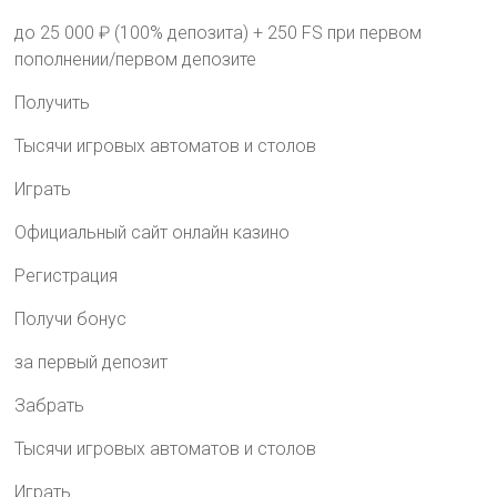
до 25 000 ₽ (100% депозита) + 250 FS при первом
пополнении/первом депозите
Получить
Тысячи игровых автоматов и столов
Играть
Официальный сайт онлайн казино
Регистрация
Получи бонус
за первый депозит
Забрать
Тысячи игровых автоматов и столов
Играть