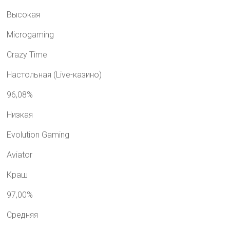
Высокая
Microgaming
Crazy Time
Настольная (Live-казино)
96,08%
Низкая
Evolution Gaming
Aviator
Краш
97,00%
Средняя