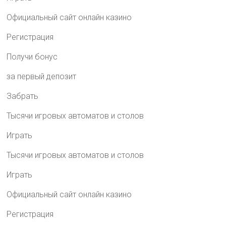
Официальный сайт онлайн казино
Регистрация
Получи бонус
за первый депозит
Забрать
Тысячи игровых автоматов и столов
Играть
Тысячи игровых автоматов и столов
Играть
Официальный сайт онлайн казино
Регистрация