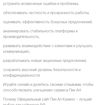
устранять возможные ошибки и проблемы;
обеспечивать честность и прозрачность работы;
оценивать эффективность бонусных предложений;
анализировать стабильность платформы и
производительность;
развивать взаимодействие с клиентами и улучшать
коммуникацию;
разрабатывать новые акционные предложения;
сохранять высокий уровень безопасности и
конфиденциальности.
Играйте онлайн и делитесь своими отзывами, чтобы
способствовать улучшению сервиса Пин Ап!
Почему Официальный сайт Пин Ап Казино – лучший
выбор для геймеров РФ