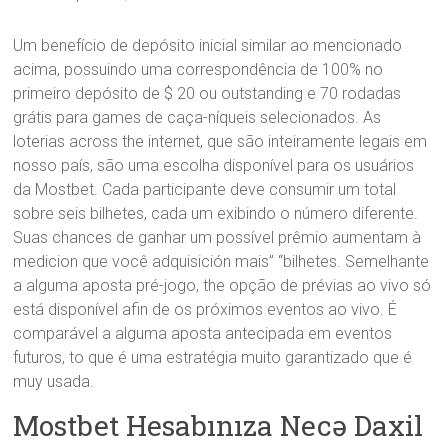
Um benefício de depósito inicial similar ao mencionado
acima, possuindo uma correspondência de 100% no
primeiro depósito de $ 20 ou outstanding e 70 rodadas
grátis para games de caça-níqueis selecionados. As
loterias across the internet, que são inteiramente legais em
nosso país, são uma escolha disponível para os usuários
da Mostbet. Cada participante deve consumir um total
sobre seis bilhetes, cada um exibindo o número diferente.
Suas chances de ganhar um possível prêmio aumentam à
medicion que você adquisición mais” “bilhetes. Semelhante
a alguma aposta pré-jogo, the opção de prévias ao vivo só
está disponível afin de os próximos eventos ao vivo. É
comparável a alguma aposta antecipada em eventos
futuros, to que é uma estratégia muito garantizado que é
muy usada.
Mostbet Hesabınıza Necə Daxil