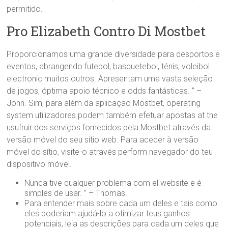
permitido.
Pro Elizabeth Contro Di Mostbet
Proporcionamos uma grande diversidade para desportos e
eventos, abrangendo futebol, basquetebol, ténis, voleibol
electronic muitos outros. Apresentam uma vasta seleção
de jogos, óptima apoio técnico e odds fantásticas. ” –
John. Sim, para além da aplicação Mostbet, operating
system utilizadores podem também efetuar apostas at the
usufruir dos serviços fornecidos pela Mostbet através da
versão móvel do seu sítio web. Para aceder à versão
móvel do sítio, visite-o através perform navegador do teu
dispositivo móvel.
Nunca tive qualquer problema com el website e é
simples de usar. ” – Thomas.
Para entender mais sobre cada um deles e tais como
eles poderiam ajudá-lo a otimizar teus ganhos
potenciais, leia as descrições para cada um deles que