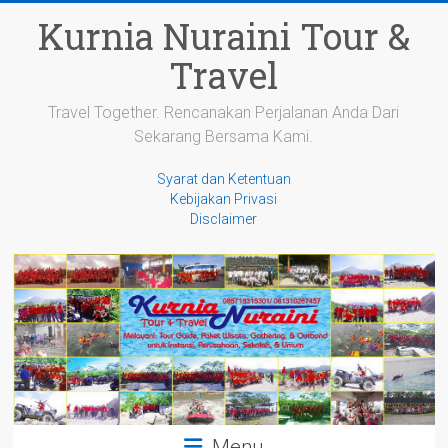
Skip
Kurnia Nuraini Tour &
to
content
Travel
Travel Together. Rencanakan Perjalanan Anda Dari
Sekarang Bersama Kami.
Syarat dan Ketentuan
Kebijakan Privasi
Disclaimer
Menu