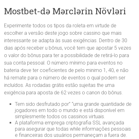
Mostbet-də Mərclərin Növləri
Experimente todos os tipos da roleta em virtude de
escolher a versão deste jogo sobre cassino que mais
interessante se adapta às suas exigências. Dentro de 30
dias após receber u bônus, você tem que apostar 5 vezes
o valor do bônus para ter a possibilidade de retirá-lo para
sua conta pessoal. O número mínimo para eventos no
bateria deve ter coeficientes de pelo minimo 1, 40, e não
há remate para o número de eventos o qual podem ser
incluídos. As rodadas grátis estão sujeitas the uma
exigência para aposta de 62 vezes o canon do bônus.
Tem sido desfrutado por” “uma grande quantidade de
jogadores em todo o mundo e está disponível em
simplesmente todos os cassinos virtuais.
A plataforma emprega criptografia SSL avançada
para asegurar que todas while informações pessoais
e financeiras dos usuários permaneçam a fuera de.