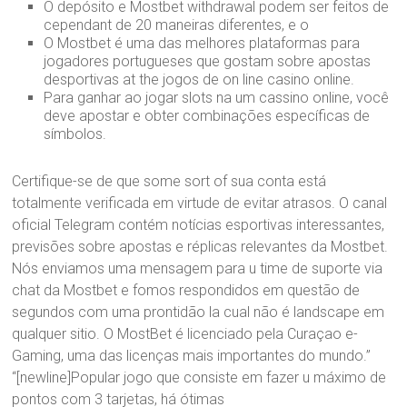
O depósito e Mostbet withdrawal podem ser feitos de
cependant de 20 maneiras diferentes, e o
O Mostbet é uma das melhores plataformas para
jogadores portugueses que gostam sobre apostas
desportivas at the jogos de on line casino online.
Para ganhar ao jogar slots na um cassino online, você
deve apostar e obter combinações específicas de
símbolos.
Certifique-se de que some sort of sua conta está
totalmente verificada em virtude de evitar atrasos. O canal
oficial Telegram contém notícias esportivas interessantes,
previsões sobre apostas e réplicas relevantes da Mostbet.
Nós enviamos uma mensagem para u time de suporte via
chat da Mostbet e fomos respondidos em questão de
segundos com uma prontidão la cual não é landscape em
qualquer sitio. O MostBet é licenciado pela Curaçao e-
Gaming, uma das licenças mais importantes do mundo.”
“[newline]Popular jogo que consiste em fazer u máximo de
pontos com 3 tarjetas, há ótimas