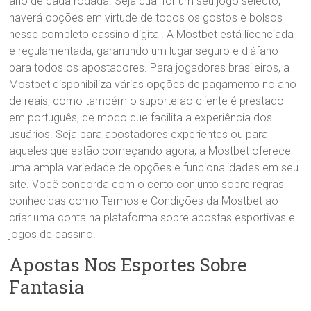
ano de cada rodada. Seja qual for um seu jogo selecto,
haverá opções em virtude de todos os gostos e bolsos
nesse completo cassino digital. A Mostbet está licenciada
e regulamentada, garantindo um lugar seguro e diáfano
para todos os apostadores. Para jogadores brasileiros, a
Mostbet disponibiliza várias opções de pagamento no ano
de reais, como também o suporte ao cliente é prestado
em português, de modo que facilita a experiência dos
usuários. Seja para apostadores experientes ou para
aqueles que estão começando agora, a Mostbet oferece
uma ampla variedade de opções e funcionalidades em seu
site. Você concorda com o certo conjunto sobre regras
conhecidas como Termos e Condições da Mostbet ao
criar uma conta na plataforma sobre apostas esportivas e
jogos de cassino.
Apostas Nos Esportes Sobre
Fantasia