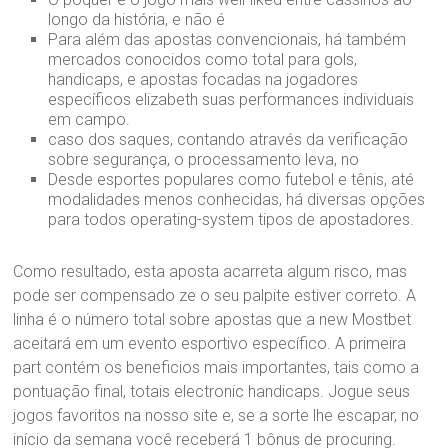
longo da história, e não é
Para além das apostas convencionais, há também
mercados conocidos como total para gols,
handicaps, e apostas focadas na jogadores
específicos elizabeth suas performances individuais
em campo.
caso dos saques, contando através da verificação
sobre segurança, o processamento leva, no
Desde esportes populares como futebol e tênis, até
modalidades menos conhecidas, há diversas opções
para todos operating-system tipos de apostadores.
Como resultado, esta aposta acarreta algum risco, mas
pode ser compensado ze o seu palpite estiver correto. A
linha é o número total sobre apostas que a new Mostbet
aceitará em um evento esportivo específico. A primeira
part contém os beneficios mais importantes, tais como a
pontuação final, totais electronic handicaps. Jogue seus
jogos favoritos na nosso site e, se a sorte lhe escapar, no
início da semana você receberá 1 bônus de procuring.