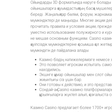
Ойындарды 3D форматында көруге болады жән
ойыншыларға қауымдастықтың басқа мүшелер
береді. Жаңалықтар бөлімі, форум, жарнам
мүмкіндіктері де маңызды. Многие акции д
прочитать правила и условия акции, прежде
уместно использование полужирного и курс
не мешая основным функциям. Casino казин
қауіпсіздік мүмкіндіктеріне қосымша қол жет
мүмкіндігін де пайдалана алады.
Казино біздің нәтижелерімізге немес
Это позволяет игрокам испытать самое
находились.
Экшнге құмар ойыншылар мен слот ой
жиынтығы сіз үшін бар.
Они готовы к действию, и это представ
Сондай-ақ Casino казино платформалар
құрылғыларға жүктеп алып, қозғалыста 
Казино Casino предлагает более 1700+ игр