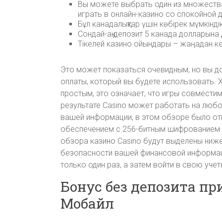
Вы можете выбрать один из множества
играть в онлайн-казино со спокойной 
Бұл канадалықтар үшін көбірек мүмкінді
Сондай-ақ депозит 5 канада долларына
Тікелей казино ойындары – жаңадан кел
Это может показаться очевидным, но вы 
оплаты, который вы будете использовать.
простым, это означает, что игры совмести
результате Casino может работать на любо
вашей информации, в этом обзоре было от
обеспечением с 256-битным шифрованием 
обзора казино Casino будут выделены ниж
безопасности вашей финансовой информац
только один раз, а затем войти в свою учет
Бонус без депозита пр
Мобайл