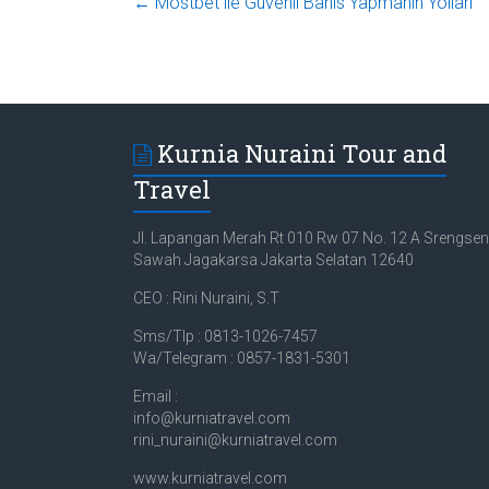
←
Mostbet ile Guvenli Bahis Yapmanin Yollari
Kurnia Nuraini Tour and
Travel
Jl. Lapangan Merah Rt 010 Rw 07 No. 12 A Srengse
Sawah Jagakarsa Jakarta Selatan 12640
CEO : Rini Nuraini, S.T
Sms/Tlp : 0813-1026-7457
Wa/Telegram : 0857-1831-5301
Email :
info@kurniatravel.com
rini_nuraini@kurniatravel.com
www.kurniatravel.com