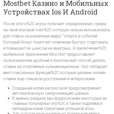
Mostbet Казино и Мобильных
Устройствах Ios И Android
После этого%2C игрок получает определенную сумма
на свой игровой счет%2C которую нельзя использовать
для ставок на различные виды” “спорта и событий.
Который бонус помогает новичкам быстро стартовать
и повышает их шансом на выигрыш. А заключение%2C
мобильное приложение Мостбет предоставляет
пользователям удобный и безопасный способ делать
ставки на спортивные кульминационные. Оно обладает
многочисленных функций%2C которые делаем онлайн-
ставки еще слишком доступными и интересными.
Созданная копия регрессной предусматривает
автоматическую синхронизацию данных.
В именно разделе мы предположим некоторые из
главных популярных игр%2C и также поделимся
пиппардом вами секретами успешной игры.
Для участия неукоснительно придерживайтесь