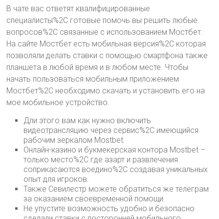
В чате вас ответят квалифицированные
специалисты%2C готовые помочь вы решить любые
вопросов%2C связанные с использованием Мостбет.
На сайте Мостбет есть мобильная версия%2C которая
позволяли делать ставки с помощью смартфона также
планшета в любой время и в любом месте. Чтобы
начать пользоваться мобильным приложением
Мостбет%2C необходимо скачать и установить его на
мое мобильное устройство.
Дли этого вам как нужно включить
видеотрансляцию через сервис%2C имеющийся
рабочим зеркалом Mostbet.
Онлайн-казино и букмекерская контора Mostbet –
только место%2C где азарт и развлечения
соприкасаются воедино%2C создавая уникальных
опыт для игроков.
Также Севилестр можете обратиться же телеграм
за оказанием своевременной помощи.
Не упустите возможность удобно и безопасно
сделали ставки с посторонней мобильного