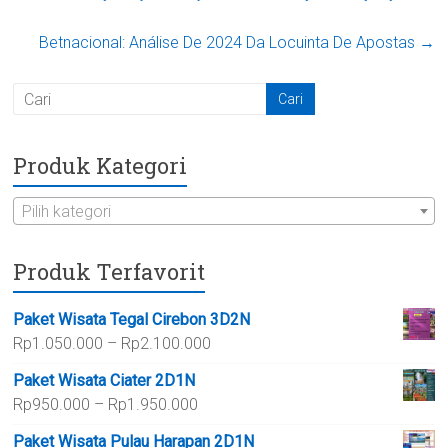
Betnacional: Análise De 2024 Da Locuinta De Apostas
→
Produk Kategori
Pilih kategori
Produk Terfavorit
Paket Wisata Tegal Cirebon 3D2N
Rentang
Rp
1.050.000
–
Rp
2.100.000
harga:
Paket Wisata Ciater 2D1N
Rp1.050.000
Rentang
Rp
950.000
–
Rp
1.950.000
hingga
harga:
Rp2.100.000
Paket Wisata Pulau Harapan 2D1N