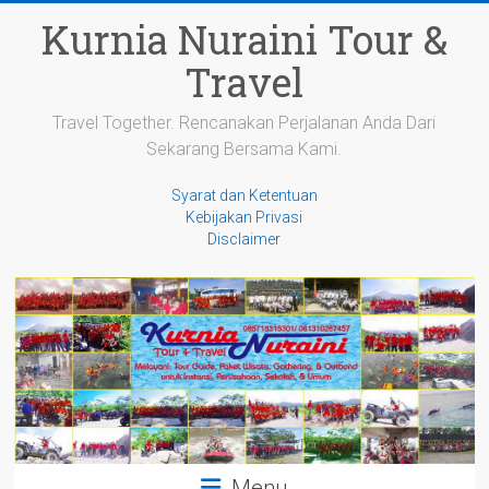
Skip
Kurnia Nuraini Tour &
to
content
Travel
Travel Together. Rencanakan Perjalanan Anda Dari
Sekarang Bersama Kami.
Syarat dan Ketentuan
Kebijakan Privasi
Disclaimer
Menu