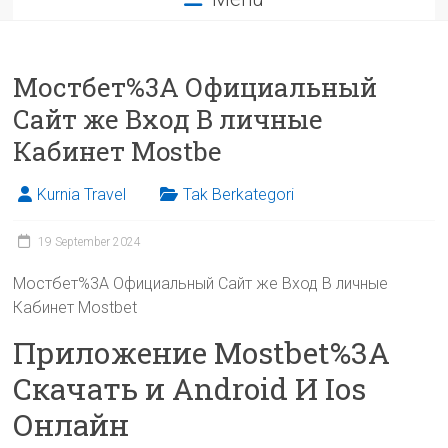
Мостбет%3A Официальный
Сайт же Вход В личные
Кабинет Mostbe
Kurnia Travel
Tak Berkategori
19 September 2024
Мостбет%3A Официальный Сайт же Вход В личные
Кабинет Mostbet
Приложение Mostbet%3A
Скачать и Android И Ios
Онлайн