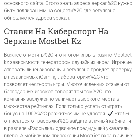
основного сайта. Этого знать адреса зеркал%2C нужно
быть подписанным на соцсети%2C где регулярно
обновляются адреса зеркал.
Ставки На Киберспорт На
Зеркале Mostbet Kz
Важнее отметить%2C что итогом игры в казино Mostbet
kz зависимости генератором случайных чисел. Игровые
аппараты лицензированы и регулярно пройдет проверку
в независимых iGaming-лабораториях%2C что
позволяет честность игры. Многочисленных отзывы от
благодарных игроков говорят том том%2C что
компания заслуженно занимает высокого места в
множества рейтингах. Если только успеть отыграть
бонус на 100%%2C разжиться им не удастся.
Чтобы
отписаться от рассылки%2C зайдите в личный кабинет и
в разделе «Рассылка» сдвиньте предыдущий указатель
влево. А мобильном приложении Мостбет вход в личных