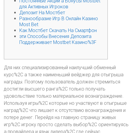
Постоянные Акции а Бонусы Mostbet
для Активных Игроков
Депозит На Мостбет
Разнообразие Игр В Онлайн Казино
Most Bet
Как Мостбет Скачать На Смартфон
эти Способы Внесения Депозита
Поддерживает Mostbet Казино%3F
Для них специализированный наилучший обменный
курс%2C а также наименьший вейджер для отыгрыша
награды. Поэтому пользователь должен стремиться
достигли высшего ранга%2C только получать
удовольствие только материальное вознаграждение.
Используя игры%2C которые но участвуют в отыгрыше
наград%2C что лишает к отсутствию вознаграждения и
потере денег. Перейдя на главную страницу живых
игр%2C игроку просто сделать выбор%2C ориентируясь
а провайдера и язык дилера%2C где сейчас