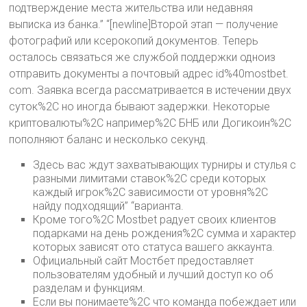
подтверждение места жительства или недавняя
выписка из банка.” “[newline]Второй этап — получение
фотографий или ксерокопий документов. Теперь
осталось связаться же службой поддержки одноиз
отправить документы а почтовый адрес id%40mostbet.
com. Заявка всегда рассматривается в истечении двух
суток%2C но иногда бывают задержки. Некоторые
криптовалюты%2C например%2C БНБ или Догикоин%2C
пополняют баланс и несколько секунд.
Здесь вас ждут захватывающих турниры и стулья с
разными лимитами ставок%2C среди которых
каждый игрок%2C зависимости от уровня%2C
найду подходящий” “варианта.
Кроме того%2C Mostbet радует своих клиентов
подарками на день рождения%2C сумма и характер
которых зависят ото статуса вашего аккаунта.
Официальный сайт Мостбет предоставляет
пользователям удобный и лучший доступ ко об
разделам и функциям.
Если вы понимаете%2C что команда побеждает или