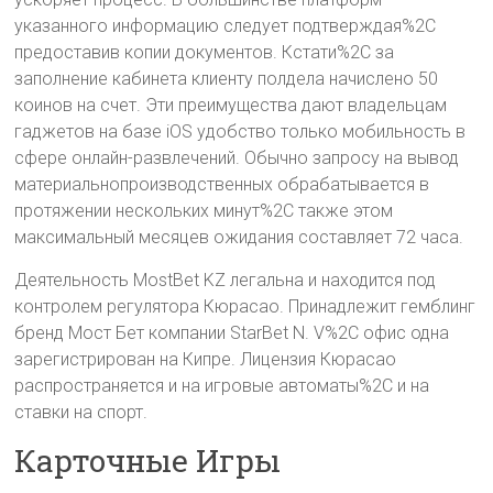
указанного информацию следует подтверждая%2C
предоставив копии документов. Кстати%2C за
заполнение кабинета клиенту полдела начислено 50
коинов на счет. Эти преимущества дают владельцам
гаджетов на базе iOS удобство только мобильность в
сфере онлайн-развлечений. Обычно запросу на вывод
материальнопроизводственных обрабатывается в
протяжении нескольких минут%2C также этом
максимальный месяцев ожидания составляет 72 часа.
Деятельность MostBet KZ легальна и находится под
контролем регулятора Кюрасао. Принадлежит гемблинг
бренд Мост Бет компании StarBet N. V%2C офис одна
зарегистрирован на Кипре. Лицензия Кюрасао
распространяется и на игровые автоматы%2C и на
ставки на спорт.
Карточные Игры