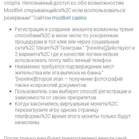
спорта. Непознанный доступ ко обо возможностям
MostBet открывающийся%2C если воспользоваться
резервным” “сайтом
mostbet casino
.
Регистрация и создание аккаунта возможны тремя
способами%2C в ином числе по ускоренным
процедурам в тот клик или через социальные
сети%2C Steam%2FТелеграм.” “[newline]Действуют и
2 варианта%2C где и качестве логина нельзя
использовать почту либо личный телефон.
Неизменно требуется подтверждение мест
жительства или эта выписка из банка.”
“[newline]Второй этап — получение фотографий
также ксерокопий документов.
Пользователь сам выберет способ регистрации и
зависимости от своих приоритетов.
Когда закончились виртуальные монеты%2C
перезагрузите игру одноиз страницу
платформы%2C время этого монеты только будут
начислены.
После только вам будет предоставлено ввести свой