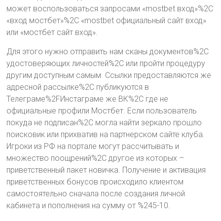
может воспользоваться запросами «mostbet вход»%2C
«вход мостбет»%2C «mostbet официальный сайт вход»
или «мостбет сайт вход».
Для этого нужно отправить нам сканы документов%2C
удостоверяющих личностей%2C или пройти процедуру
другим доступным самым. Ссылки предоставляются же
адресной рассылке%2C публикуются в
Телеграме%2FИнстаграме же ВК%2C где не
официальные профили Мостбет. Если пользователь
покуда не подписан%2C могла найти зеркало прошло
поисковик или прихватив на партнерском сайте клуба.
Игроки из РФ на портале могут рассчитывать и
множество поощрений%2C другое из которых –
приветственный пакет новичка. Получение и активация
приветственных бонусов происходило клиентом
самостоятельно сначала после создания личной
кабинета и пополнения на сумму от %245-10.