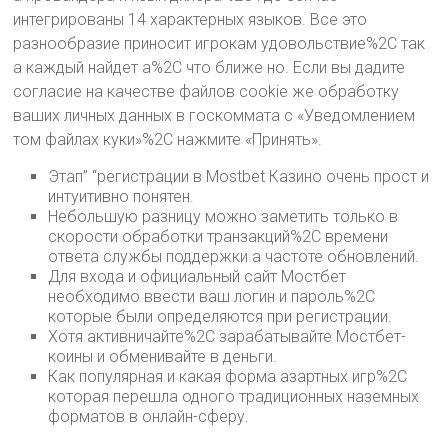
интегрированы 14 характерных языков. Все это
разнообразие приносит игрокам удовольствие%2C так
а каждый найдет а%2C что ближе но. Если вы дадите
согласие на качестве файлов cookie же обработку
ваших личных данных в госкоммата с «Уведомлением
том файлах куки»%2C нажмите «Принять».
Этап” “регистрации в Mostbet Казино очень прост и
интуитивно понятен.
Небольшую разницу можно заметить только в
скорости обработки транзакций%2C времени
ответа службы поддержки а частоте обновлений.
Для входа и официальный сайт Мостбет
необходимо ввести ваш логин и пароль%2C
которые были определяются при регистрации.
Хотя активничайте%2C зарабатывайте Мостбет-
коины и обменивайте в деньги.
Как популярная и какая форма азартных игр%2C
которая перешла одного традиционных наземных
форматов в онлайн-сферу.