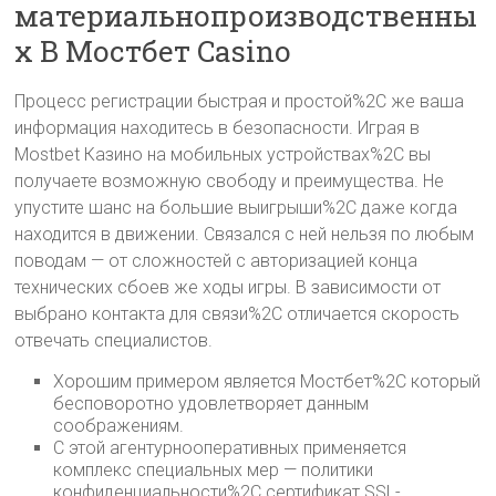
материальнопроизводственны
х В Мостбет Casino
Процесс регистрации быстрая и простой%2C же ваша
информация находитесь в безопасности. Играя в
Mostbet Казино на мобильных устройствах%2C вы
получаете возможную свободу и преимущества. Не
упустите шанс на большие выигрыши%2C даже когда
находится в движении. Связался с ней нельзя по любым
поводам — от сложностей с авторизацией конца
технических сбоев же ходы игры. В зависимости от
выбрано контакта для связи%2C отличается скорость
отвечать специалистов.
Хорошим примером является Мостбет%2C который
бесповоротно удовлетворяет данным
соображениям.
С этой агентурнооперативных применяется
комплекс специальных мер — политики
конфиденциальности%2C сертификат SSL-