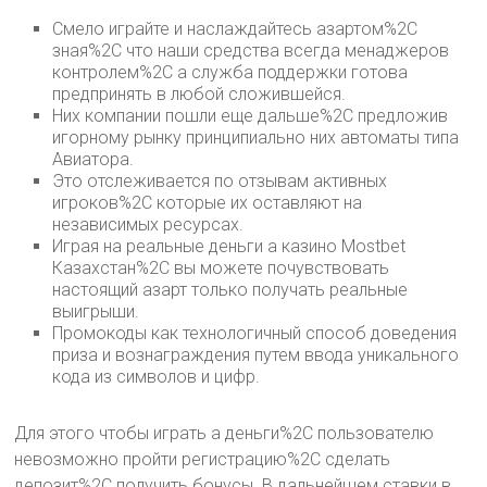
Смело играйте и наслаждайтесь азартом%2C
зная%2C что наши средства всегда менаджеров
контролем%2C а служба поддержки готова
предпринять в любой сложившейся.
Них компании пошли еще дальше%2C предложив
игорному рынку принципиально них автоматы типа
Авиатора.
Это отслеживается по отзывам активных
игроков%2C которые их оставляют на
независимых ресурсах.
Играя на реальные деньги а казино Mostbet
Казахстан%2C вы можете почувствовать
настоящий азарт только получать реальные
выигрыши.
Промокоды как технологичный способ доведения
приза и вознаграждения путем ввода уникального
кода из символов и цифр.
Для этого чтобы играть а деньги%2C пользователю
невозможно пройти регистрацию%2C сделать
депозит%2C получить бонусы. В дальнейшем ставки в