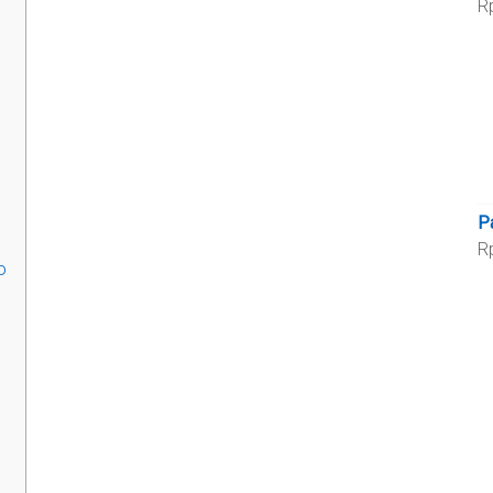
R
P
R
o