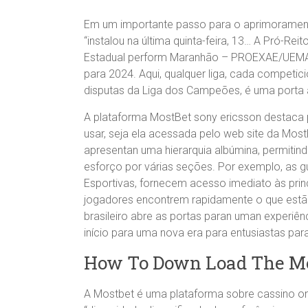
Em um importante passo para o aprimoramento
“instalou na última quinta-feira, 13… A Pró-Rei
Estadual perform Maranhão – PROEXAE/UEMA, to
para 2024. Aqui, qualquer liga, cada competic
disputas da Liga dos Campeões, é uma porta a
A plataforma MostBet sony ericsson destaca po
usar, seja ela acessada pelo web site da MostB
apresentan uma hierarquia albúmina, permiti
esforço por várias seções. Por exemplo, as 
Esportivas, fornecem acesso imediato às prin
jogadores encontrem rapidamente o que estã
brasileiro abre as portas paran uman experiê
início para uma nova era para entusiastas par
How To Down Load The Mo
A Mostbet é uma plataforma sobre cassino on-l