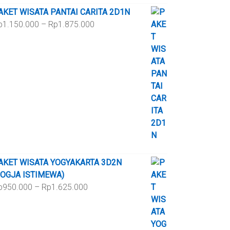
AKET WISATA PANTAI CARITA 2D1N
Rentang
p
1.150.000
–
Rp
1.875.000
harga:
Rp1.150.000
hingga
Rp1.875.000
AKET WISATA YOGYAKARTA 3D2N
JOGJA ISTIMEWA)
Rentang
p
950.000
–
Rp
1.625.000
harga:
Rp950.000
hingga