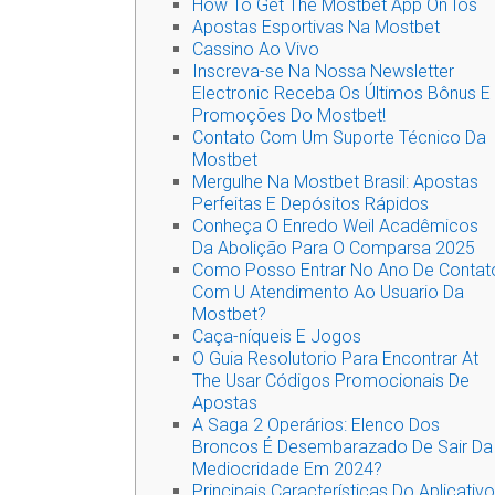
How To Get The Mostbet App On Ios
Apostas Esportivas Na Mostbet
Cassino Ao Vivo
Inscreva-se Na Nossa Newsletter
Electronic Receba Os Últimos Bônus E
Promoções Do Mostbet!
Contato Com Um Suporte Técnico Da
Mostbet
Mergulhe Na Mostbet Brasil: Apostas
Perfeitas E Depósitos Rápidos
Conheça O Enredo Weil Acadêmicos
Da Abolição Para O Comparsa 2025
Como Posso Entrar No Ano De Contat
Com U Atendimento Ao Usuario Da
Mostbet?
Caça-níqueis E Jogos
O Guia Resolutorio Para Encontrar At
The Usar Códigos Promocionais De
Apostas
A Saga 2 Operários: Elenco Dos
Broncos É Desembarazado De Sair Da
Mediocridade Em 2024?
Principais Características Do Aplicativo