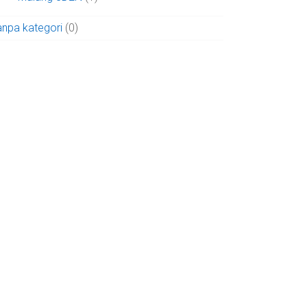
anpa kategori
(0)