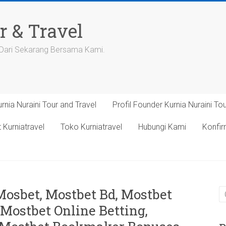
r & Travel
 Dari Sekarang Bersama Kami.
rnia Nuraini Tour and Travel
Profil Founder Kurnia Nuraini To
 Kurniatravel
Toko Kurniatravel
Hubungi Kami
Konfi
Mosbet, Mostbet Bd, Mostbet
Mostbet Online Betting,