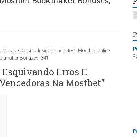
 Mostbet Bookmaker Bonuses,
P
P
P
, Mostbet Casino Inside Bangladesh Mostbet Online
R
ookmaker Bonuses, 341
, Esquivando Erros E
 Vencedoras Na Mostbet”
P