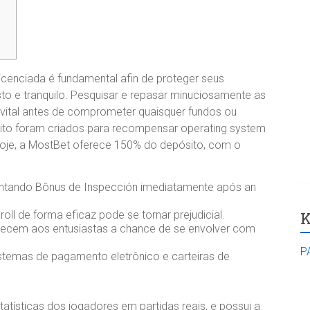
icenciada é fundamental afin de proteger seus
sto e tranquilo. Pesquisar e repasar minuciosamente as
 vital antes de comprometer quaisquer fundos ou
ito foram criados para recompensar operating system
hoje, a MostBet oferece 150% do depósito, com o
entando Bônus de Inspección imediatamente após an
oll de forma eficaz pode se tornar prejudicial.
K
recem aos entusiastas a chance de se envolver com
P
istemas de pagamento eletrônico e carteiras de
tísticas dos jogadores em partidas reais, e possui a