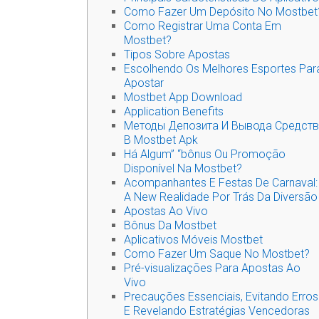
Como Fazer Um Depósito No Mostbet
Como Registrar Uma Conta Em
Mostbet?
Tipos Sobre Apostas
Escolhendo Os Melhores Esportes Par
Apostar
Mostbet App Download
Application Benefits
Методы Депозита И Вывода Средств
В Mostbet Apk
Há Algum” “bônus Ou Promoção
Disponível Na Mostbet?
Acompanhantes E Festas De Carnaval:
A New Realidade Por Trás Da Diversão
Apostas Ao Vivo
Bônus Da Mostbet
Aplicativos Móveis Mostbet
Como Fazer Um Saque No Mostbet?
Pré-visualizações Para Apostas Ao
Vivo
Precauções Essenciais, Evitando Erros
E Revelando Estratégias Vencedoras