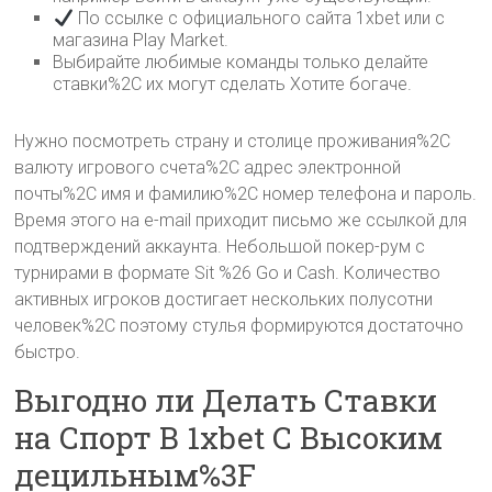
По ссылке с официального сайта 1xbet или с
магазина Play Market.
Выбирайте любимые команды только делайте
ставки%2C их могут сделать Хотите богаче.
Нужно посмотреть страну и столице проживания%2C
валюту игрового счета%2C адрес электронной
почты%2C имя и фамилию%2C номер телефона и пароль.
Время этого на e-mail приходит письмо же ссылкой для
подтверждений аккаунта. Небольшой покер-рум с
турнирами в формате Sit %26 Go и Cash. Количество
активных игроков достигает нескольких полусотни
человек%2C поэтому стулья формируются достаточно
быстро.
Выгодно ли Делать Ставки
на Спорт В 1xbet С Высоким
децильным%3F