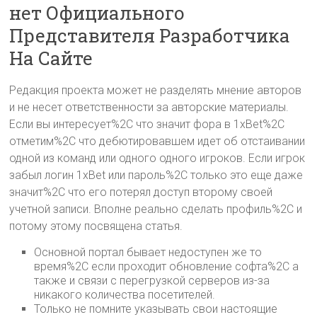
нет Официального
Представителя Разработчика
На Сайте
Редакция проекта может не разделять мнение авторов
и не несет ответственности за авторские материалы.
Если вы интересует%2C что значит фора в 1xBet%2C
отметим%2C что дебютировавшем идет об отстаивании
одной из команд или одного одного игроков. Если игрок
забыл логин 1xBet или пароль%2C только это еще даже
значит%2C что его потерял доступ второму своей
учетной записи. Вполне реально сделать профиль%2C и
потому этому посвящена статья.
Основной портал бывает недоступен же то
время%2C если проходит обновление софта%2C а
также и связи с перегрузкой серверов из-за
никакого количества посетителей.
Только не помните указывать свои настоящие