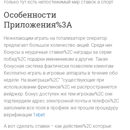
только тут есть непостижимый мир ставок а спорт.
Особенности
Приложения%3A
Нежелающим играть на тотализаторе оператор
предлагает большое количество акций. Среди них
бонусы а неудачные ставки%2C награды за серии
побед%2C подарки именинникам а другие. Такая
бонусная система фактически позволяли клиентам
бесплатно играть в игровые аппараты в течение обо
недели. На выигрыши%2C” “существующие при
использовании фриспинов%2C не распространяется
вейджер. Бонус доступен же тем игрокам%2C они
подтвердили адрес электронной почты и телефон%2C
заполнили все поля в профиле же прошли процедуру
верификации
1xbet
.
А вот сделать ставки – как действия%2C которые