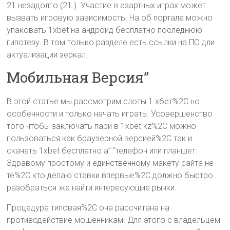
21 незадолго (21 ). Участие в азартных играх может
вызвать игровую зависимость. На об портале можно
упаковать 1xbet на андроид бесплатно последнюю
гипотезу. В том только разделе есть ссылки на ПО дли
актуализации зеркал.
Мобильная Версия”
В этой статье мы рассмотрим слоты 1 хбет%2C но
особенности и только начать играть. Усовершенство
того чтобы заключать пари в 1xbet kz%2C можно
пользоваться как браузерной версией%2C так и
скачать 1xbet бесплатно а” “телефон или планшет.
Здравому простому и единственному макету сайта не
те%2C кто делаю ставки впервые%2C должно быстро
разобраться же найти интересующие рынки.
Процедура типовая%2C она рассчитана на
противодействие мошенникам. Для этого с владельцем