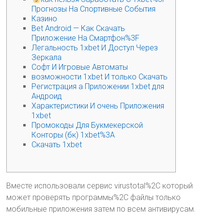
Прогнозы На Спортивные События
Казино
Bet Android — Как Скачать
Приложение На Смартфон%3F
Легальность 1xbet И Доступ Через
Зеркала
Софт И Игровые Автоматы
возможности 1xbet И только Скачать
Регистрация а Приложении 1xbet для
Андроид
Характеристики И очень Приложения
1xbet
Промокоды Для Букмекерской
Конторы (бк) 1xbet%3A
Скачать 1xbet
Вместе использовали сервис virustotal%2C который
может проверять программы%2C файлы только
мобильные приложения затем по всем антивирусам.