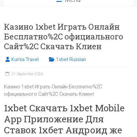
Казино 1xbet Играть Онлайн
Бесплатно%2C официального
Сайт%2C Скачать Клиен
Kurnia Travel
1xbet Russian
21 September 2024
Казино 1xbet Играть Онлайн Бесплатно%2C
официального Сайт%2C Скачать Клиент
1xbet Скачать 1xbet Mobile
App Приложение Для
Ставок 1хбет Андроид же