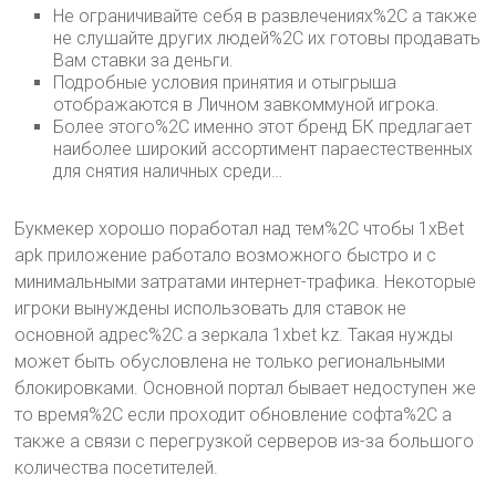
Не ограничивайте себя в развлечениях%2C а также
не слушайте других людей%2C их готовы продавать
Вам ставки за деньги.
Подробные условия принятия и отыгрыша
отображаются в Личном завкоммуной игрока.
Более этого%2C именно этот бренд БК предлагает
наиболее широкий ассортимент параестественных
для снятия наличных среди…
Букмекер хорошо поработал над тем%2C чтобы 1xBet
apk приложение работало возможного быстро и с
минимальными затратами интернет-трафика. Некоторые
игроки вынуждены использовать для ставок не
основной адрес%2C а зеркала 1xbet kz. Такая нужды
может быть обусловлена не только региональными
блокировками. Основной портал бывает недоступен же
то время%2C если проходит обновление софта%2C а
также а связи с перегрузкой серверов из-за большого
количества посетителей.