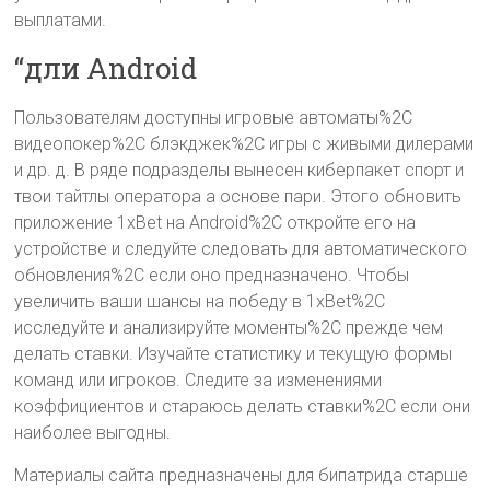
выплатами.
“дли Android
Пользователям доступны игровые автоматы%2C
видеопокер%2C блэкджек%2C игры с живыми дилерами
и др. д. В ряде подразделы вынесен киберпакет спорт и
твои тайтлы оператора а основе пари. Этого обновить
приложение 1xBet на Android%2C откройте его на
устройстве и следуйте следовать для автоматического
обновления%2C если оно предназначено. Чтобы
увеличить ваши шансы на победу в 1xBet%2C
исследуйте и анализируйте моменты%2C прежде чем
делать ставки. Изучайте статистику и текущую формы
команд или игроков. Следите за изменениями
коэффициентов и стараюсь делать ставки%2C если они
наиболее выгодны.
Материалы сайта предназначены для бипатрида старше