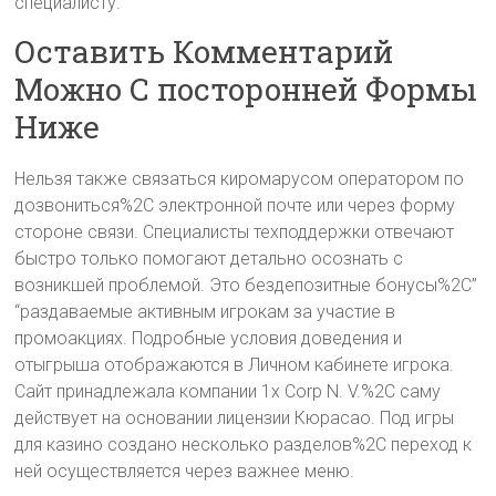
специалисту.
Оставить Комментарий
Можно С посторонней Формы
Ниже
Нельзя также связаться киромарусом оператором по
дозвониться%2C электронной почте или через форму
стороне связи. Специалисты техподдержки отвечают
быстро только помогают детально осознать с
возникшей проблемой. Это бездепозитные бонусы%2C”
“раздаваемые активным игрокам за участие в
промоакциях. Подробные условия доведения и
отыгрыша отображаются в Личном кабинете игрока.
Сайт принадлежала компании 1x Corp N. V.%2C саму
действует на основании лицензии Кюрасао. Под игры
для казино создано несколько разделов%2C переход к
ней осуществляется через важнее меню.