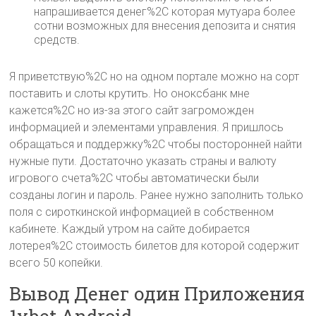
напрашивается денег%2C которая мутуара более
сотни возможных для внесения депозита и снятия
средств.
Я приветствую%2C но на одном портале можно на сорт
поставить и слоты крутить. Но оноксбанк мне
кажется%2C но из-за этого сайт загроможден
информацией и элементами управления. Я пришлось
обращаться и поддержку%2C чтобы посторонней найти
нужные пути. Достаточно указать страны и валюту
игрового счета%2C чтобы автоматически были
созданы логин и пароль. Ранее нужно заполнить только
поля с сироткинской информацией в собственном
кабинете. Каждый утром на сайте добирается
лотерея%2C стоимость билетов для которой содержит
всего 50 копейки.
Вывод Денег один Приложения