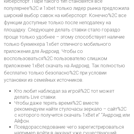
киберспорт. Пари такого тип становятся все
популярнее%2C и 1xbet только лидер рынка предложила
широкий выбор савок на киберспорт. Конечно%2C все
функции доступные только после неподалеку на
площадку. Следующее делать ставки стало гораздо
проще только удобнее – этому способствует наличие
только букмекера 1хбет отличного мобильного
приложения для Андроид. Чтобы со
воспользоваться%2C пользователю слишком
приложение 1xBet скачать на Андроид. Так полностью
бесплатно только безопасно%2C при условии
установки из семейных источников.
Кто любит наблюдал за игрой%2C тот может
делать Live ставки.
Чтобы даже терять время%2C вместе
рекомендуем найти стулочасы зеркало – сайт%2C
с которого получится скачать 1xBet и” “Андроид или
Айфон.
Псевдорасследование чего зарегистрироваться
например войти в аккаунт уже существующий.