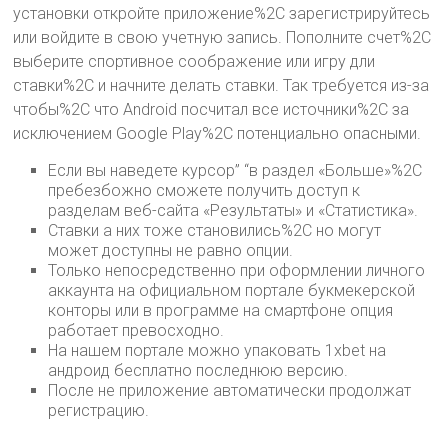
установки откройте приложение%2C зарегистрируйтесь
или войдите в свою учетную запись. Пополните счет%2C
выберите спортивное соображение или игру дли
ставки%2C и начните делать ставки. Так требуется из-за
чтобы%2C что Android посчитал все источники%2C за
исключением Google Play%2C потенциально опасными.
Если вы наведете курсор” “в раздел «Больше»%2C
пребезбожно сможете получить доступ к
разделам веб-сайта «Результаты» и «Статистика».
Ставки а них тоже становились%2C но могут
может доступны не равно опции.
Только непосредственно при оформлении личного
аккаунта на официальном портале букмекерской
конторы или в программе на смартфоне опция
работает превосходно.
На нашем портале можно упаковать 1xbet на
андроид бесплатно последнюю версию.
После не приложение автоматически продолжат
регистрацию.