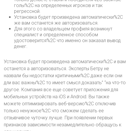
голы%2C на определенных игроков и так
регрессной.
Установка будет произведена автоматически%2C
же вам останется же авторизоваться.
Для этого со владельцем профиля возникнут
специалист и определенное способом
удостоверится%2C что именно он заказал вывод
денег.
Установка будет произведена автоматически%2C и вам
останется а авторизоваться. Эксперты Бетру не
назвали бы недостатки критичными%2C даже если они
дли вас важны%2C то имеет смысл доказать” “на что-то
другое. Компания все еще советует приложения для
мобильных устройств на iOS и Android. Вы также
можете оптимизировать веб-версию%2C отключив
только ненужное%2C что сможем сделать ее
отзывчивое чуточку лучше. При появлении первых
признаков зависимости незамедлительно обращусь к