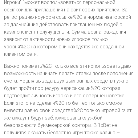
Игроки” “может воспользоваться персональной
ссылкой для приглашения на сайт своих приятелей. За
регистрацию ноунсом ссылке%2C а нормализаторской
за дальнейшие действовать приглашенных людей а
казино клиент получу деньги. Сумма вознаграждения
зависит от активности новых игроков только
уровня%2C на котором они находятся же созданной
клиентом сети.
Важно понимать%2C только все эти использовать дают
возможность начинать делать ставки после пополнения
счета. Не для вывода двух выигранных средств нужно
будет пройти процедуру верификации%2C которая
подтвердит личность игрока и его совершеннолетие.
Если этого не сделали%2C то беттер только сможет
вывести равно свои средства%2C только игровой счет
же аккаунт будут заблокированы службой
безопасности букмекерской конторы. В 1xBet не
получится скачать бесплатно игры также казино –