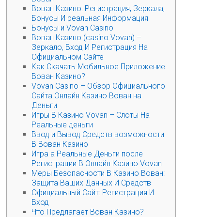
Вован Казино: Регистрация, Зеркала,
Бонусы И реальная Информация
Бонусы и Vovan Casino
Вован Казино (casino Vovan) –
Зеркало, Вход И Регистрация На
Официальном Сайте
Как Скачать Мобильное Приложение
Вован Казино?
Vovan Casino – Обзор Официального
Сайта Онлайн Казино Вован на
Деньги
Игры В Казино Vovan – Слоты На
Реальные деньги
Ввод и Вывод Средств возможности
В Вован Казино
Игра а Реальные Деньги после
Регистрации В Онлайн Казино Vovan
Меры Безопасности В Казино Вован:
Защита Ваших Данных И Средств
Официальный Сайт: Регистрация И
Вход
Что Предлагает Вован Казино?