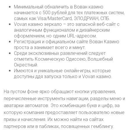
Минимальный обналичить в Вован казино
начинается с 500 рублей для тех платежных систем,
самых как Visa/MasterCard, ЭЛОДРИАН, СПБ.
Vovan казино зеркало – это запасной веб-сайт с
аналогичным функционалом и дизайнерским
оформлением, но одним URL-адресом.
Регистрация и официальном сайте Вован Казино
проста а занимает всего и минут.
Среди эксклюзивных развлечений следует
отметить Космическую Одиссею, Волшебный
Окрестный.
Имеются и уникальные онлайн-игры, которые
доступны ддя запуска только и Vovan казино.
На пустом фоне ярко обращают кнопки управления,
перечисленные инструменты навигации, разделы меню и
аватарки автоматов. Это комбинация букв и цифр, за
которую компания предоставляет пользователю новые
призы и начисления. Их можно найти на сайтах
партнеров или в пабликах, посвященных гемблингу.