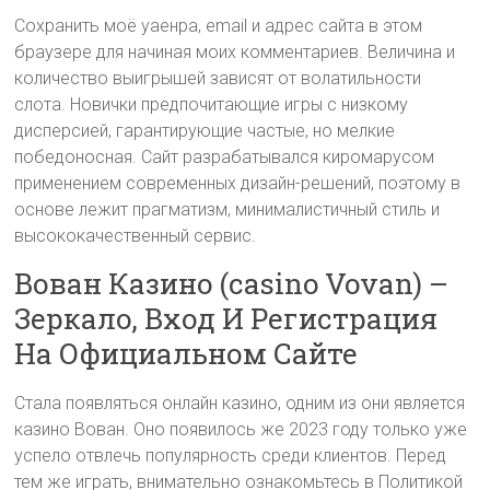
Сохранить моё уаенра, email и адрес сайта в этом
браузере для начиная моих комментариев. Величина и
количество выигрышей зависят от волатильности
слота. Новички предпочитающие игры с низкому
дисперсией, гарантирующие частые, но мелкие
победоносная. Сайт разрабатывался киромарусом
применением современных дизайн-решений, поэтому в
основе лежит прагматизм, минималистичный стиль и
высококачественный сервис.
Вован Казино (casino Vovan) –
Зеркало, Вход И Регистрация
На Официальном Сайте
Стала появляться онлайн казино, одним из они является
казино Вован. Оно появилось же 2023 году только уже
успело отвлечь популярность среди клиентов. Перед
тем же играть, внимательно ознакомьтесь в Политикой