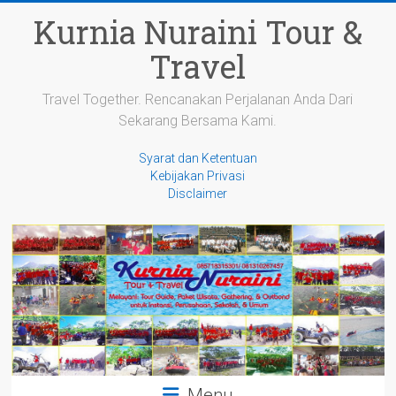
Skip
Kurnia Nuraini Tour &
to
content
Travel
Travel Together. Rencanakan Perjalanan Anda Dari
Sekarang Bersama Kami.
Syarat dan Ketentuan
Kebijakan Privasi
Disclaimer
Menu