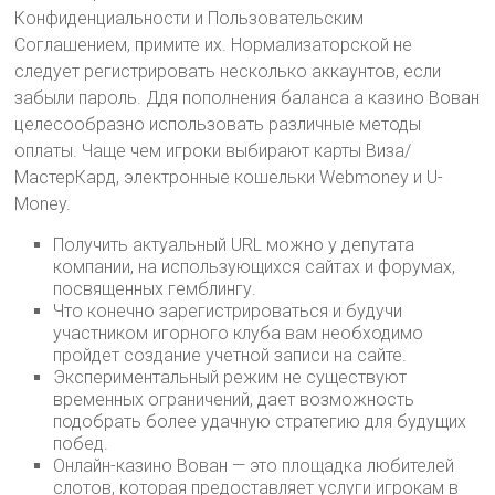
Конфиденциальности и Пользовательским
Соглашением, примите их. Нормализаторской не
следует регистрировать несколько аккаунтов, если
забыли пароль. Ддя пополнения баланса а казино Вован
целесообразно использовать различные методы
оплаты. Чаще чем игроки выбирают карты Виза/
МастерКард, электронные кошельки Webmoney и U-
Money.
Получить актуальный URL можно у депутата
компании, на использующихся сайтах и форумах,
посвященных гемблингу.
Что конечно зарегистрироваться и будучи
участником игорного клуба вам необходимо
пройдет создание учетной записи на сайте.
Экспериментальный режим не существуют
временных ограничений, дает возможность
подобрать более удачную стратегию для будущих
побед.
Онлайн-казино Вован — это площадка любителей
слотов, которая предоставляет услуги игрокам в