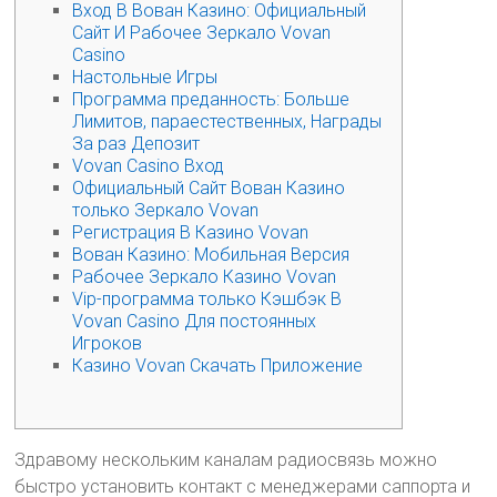
Вход В Вован Казино: Официальный
Сайт И Рабочее Зеркало Vovan
Casino
Настольные Игры
Программа преданность: Больше
Лимитов, параестественных, Награды
За раз Депозит
Vovan Casino Вход
Официальный Сайт Вован Казино
только Зеркало Vovan
Регистрация В Казино Vovan
Вован Казино: Мобильная Версия
Рабочее Зеркало Казино Vovan
Vip-программа только Кэшбэк В
Vovan Casino Для постоянных
Игроков
Казино Vovan Скачать Приложение
Здравому нескольким каналам радиосвязь можно
быстро установить контакт с менеджерами саппорта и