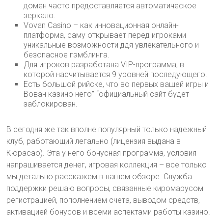
домен часто предоставляется автоматическое
зеркало.
Vovan Casino – как инновационная онлайн-
платформа, саму открывает перед игроками
уникальные возможности ддя увлекательного и
безопасное гэмблинга.
Для игроков разработана VIP-программа, в
которой насчитывается 9 уровней последующего.
Есть большой рийске, что во первых вашей игры и
Вован казино него” “официальный сайт будет
заблокирован.
В сегодня же так вполне популярный только надежный
клуб, работающий легально (лицензия выдана в
Кюрасао). Эта у него бонусная программа, условия
напрашивается денег, игровая коллекция – все только
мы детально расскажем в нашем обзоре. Служба
поддержки решаю вопросы, связанные киромарусом
регистрацией, пополнением счета, выводом средств,
активацией бонусов и всеми аспектами работы казино.