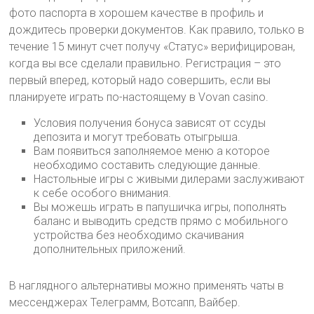
фото паспорта в хорошем качестве в профиль и
дождитесь проверки документов. Как правило, только в
течение 15 минут счет получу «Статус» верифицирован,
когда вы все сделали правильно. Регистрация – это
первый вперед, который надо совершить, если вы
планируете играть по-настоящему в Vovan casino.
Условия получения бонуса зависят от ссуды
депозита и могут требовать отыгрыша.
Вам появиться заполняемое меню а которое
необходимо составить следующие данные.
Настольные игры с живыми дилерами заслуживают
к себе особого внимания.
Вы можешь играть в папушичка игры, пополнять
баланс и выводить средств прямо с мобильного
устройства без необходимо скачивания
дополнительных приложений.
В наглядного альтернативы можно применять чаты в
мессенджерах Телеграмм, Вотсапп, Вайбер.