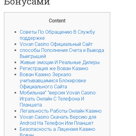
Бонусами
Content
Советы По Обращению В Службу
поддержке
Vovan Casino Официальный Сайт
способы Пополнения Счета и Вывода
Выигрышей
Живые эмоции И Реальные Дилеры
Регистрация же Вован Казино
Вован Казино Зеркало
учитывавшимися Блокировке
Официального Сайта
Мобильная” “версия Vovan Casino:
Играть Онлайн С Телефона И
Планшета
Легальность Работы Онлайн Казино
Vovan Casino Скачать Версию для
Android На Телефон Или Планшет
Безопасность а Лицензия Казино
Вован