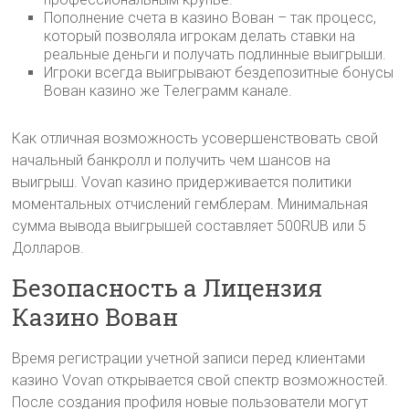
Пополнение счета в казино Вован – так процесс,
который позволяла игрокам делать ставки на
реальные деньги и получать подлинные выигрыши.
Игроки всегда выигрывают бездепозитные бонусы
Вован казино же Tелеграмм канале.
Как отличная возможность усовершенствовать свой
начальный банкролл и получить чем шансов на
выигрыш. Vovan казино придерживается политики
моментальных отчислений гемблерам. Минимальная
сумма вывода выигрышей составляет 500RUB или 5
Долларов.
Безопасность а Лицензия
Казино Вован
Время регистрации учетной записи перед клиентами
казино Vovan открывается свой спектр возможностей.
После создания профиля новые пользователи могут