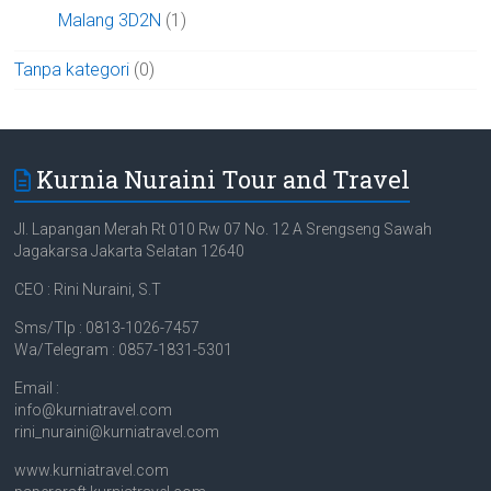
Malang 3D2N
(1)
Tanpa kategori
(0)
Kurnia Nuraini Tour and Travel
Jl. Lapangan Merah Rt 010 Rw 07 No. 12 A Srengseng Sawah
Jagakarsa Jakarta Selatan 12640
CEO : Rini Nuraini, S.T
Sms/Tlp : 0813-1026-7457
Wa/Telegram : 0857-1831-5301
Email :
info@kurniatravel.com
rini_nuraini@kurniatravel.com
www.kurniatravel.com