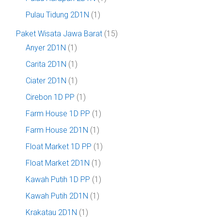
Pulau Tidung 2D1N
(1)
Paket Wisata Jawa Barat
(15)
Anyer 2D1N
(1)
Carita 2D1N
(1)
Ciater 2D1N
(1)
Cirebon 1D PP
(1)
Farm House 1D PP
(1)
Farm House 2D1N
(1)
Float Market 1D PP
(1)
Float Market 2D1N
(1)
Kawah Putih 1D PP
(1)
Kawah Putih 2D1N
(1)
Krakatau 2D1N
(1)