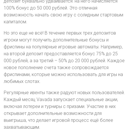
депозит буквально удваивается: на него начисляется
100% бонус до 50 000 рублей. Это отличная
возможность начать свою игру с солидным стартовым
капиталом.
Но это еще не всё! В течение первых трех депозитов
игроки могут получить дополнительные бонусы и
фриспины на популярные игровые автоматы. Например,
на второй депозит предоставляется бонус 75% до 25
000 рублей, а за третий – 50% до 20 000 рублей. Каждое
новое пополнение счета также сопровождается
фриспинами, которые можно использовать для игры на
любимых слотах.
Регулярные ивенты также радуют новых пользователей.
Каждый месяц Vavada запускает специальные акции,
включая лотереи и турниры с призами. Участие в них
открывает дополнительные возможности для
выигрыша, что делает игровой процесс ещё более
захватывающим.