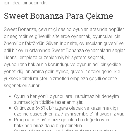
için ideal bir seçimdir.
Sweet Bonanza Para Çekme
Sweet Bonanza, çevrimiçi casino oyunları arasında popüler
bir seçimdir ve güvenilir sitelerde oynamak, oyuncular için
önemli bir faktördür. Güvenilir bir site, oyuncuların güvenli ve
adil bir oyun ortamında Sweet Bonanza oynamalarını sağlar.
Lisanslı empieza düzenlenmiş bir system seçmek,
oyuncuların haklarının korunduğu ve oyunun adil bir şekilde
yönetildiği anlamına gelir. Ayrıca, güvenilir siteler genellikle
yüksek kaliteli müşteri hizmetleri empieza çeşitli ödeme
seçenekleri sunar.
Oyunun her yönü, oyunculara unutulmaz bir deneyim
sunmak için titizlikle tasarlanmıştır.
Önünüzde 6×5’lik bir ızgara olacak ve kazanmak için
üzerine düşecek en az 7 aynı sembole” “ihtiyacınız var.
Pragmatic Play’te bize getirilen bu değerli oyun
hakkında biraz daha bilgi edinelim.