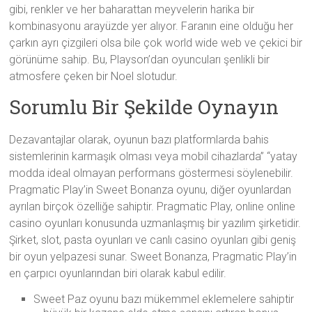
gibi, renkler ve her baharattan meyvelerin harika bir
kombinasyonu arayüzde yer alıyor. Faranın eine olduğu her
çarkın ayrı çizgileri olsa bile çok world wide web ve çekici bir
görünüme sahip. Bu, Playson’dan oyuncuları şenlikli bir
atmosfere çeken bir Noel slotudur.
Sorumlu Bir Şekilde Oynayın
Dezavantajlar olarak, oyunun bazı platformlarda bahis
sistemlerinin karmaşık olması veya mobil cihazlarda” “yatay
modda ideal olmayan performans göstermesi söylenebilir.
Pragmatic Play’in Sweet Bonanza oyunu, diğer oyunlardan
ayrılan birçok özelliğe sahiptir. Pragmatic Play, online online
casino oyunları konusunda uzmanlaşmış bir yazılım şirketidir.
Şirket, slot, pasta oyunları ve canlı casino oyunları gibi geniş
bir oyun yelpazesi sunar. Sweet Bonanza, Pragmatic Play’in
en çarpıcı oyunlarından biri olarak kabul edilir.
Sweet Paz oyunu bazı mükemmel eklemelere sahiptir