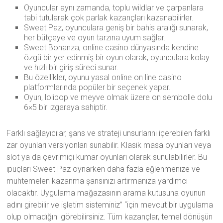
Oyuncular aynı zamanda, toplu wildlar ve çarpanlara
tabi tutularak çok parlak kazançları kazanabilirler.
Sweet Paz, oyunculara geniş bir bahis aralığı sunarak,
her bütçeye ve oyun tarzına uyum sağlar.
Sweet Bonanza, online casino dünyasında kendine
özgü bir yer edinmiş bir oyun olarak, oyunculara kolay
ve hızlı bir giriş süreci sunar.
Bu özellikler, oyunu yasal online on line casino
platformlarında popüler bir seçenek yapar.
Oyun, lolipop ve meyve olmak üzere on sembolle dolu
6×5 bir ızgaraya sahiptir.
Farklı sağlayıcılar, şans ve strateji unsurlarını içerebilen farklı
zar oyunları versiyonları sunabilir. Klasik masa oyunları veya
slot ya da çevrimiçi kumar oyunları olarak sunulabilirler. Bu
ipuçları Sweet Paz oynarken daha fazla eğlenmenize ve
muhtemelen kazanma şansınızı artırmanıza yardımcı
olacaktır. Uygulama mağazasının arama kutusuna oyunun
adını girebilir ve işletim sisteminiz” “için mevcut bir uygulama
olup olmadığını görebilirsiniz. Tüm kazançlar, temel dönüşün