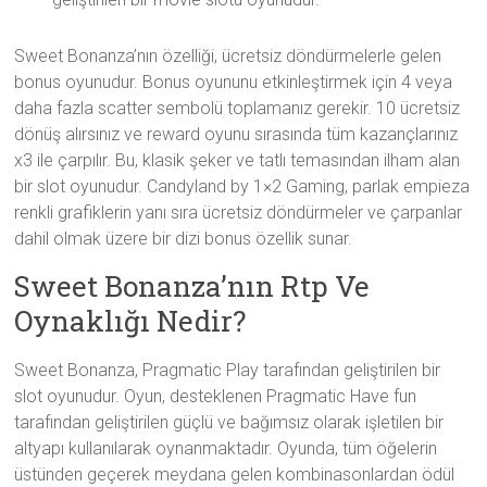
Sweet Bonanza’nın özelliği, ücretsiz döndürmelerle gelen
bonus oyunudur. Bonus oyununu etkinleştirmek için 4 veya
daha fazla scatter sembolü toplamanız gerekir. 10 ücretsiz
dönüş alırsınız ve reward oyunu sırasında tüm kazançlarınız
x3 ile çarpılır. Bu, klasik şeker ve tatlı temasından ilham alan
bir slot oyunudur. Candyland by 1×2 Gaming, parlak empieza
renkli grafiklerin yanı sıra ücretsiz döndürmeler ve çarpanlar
dahil olmak üzere bir dizi bonus özellik sunar.
Sweet Bonanza’nın Rtp Ve
Oynaklığı Nedir?
Sweet Bonanza, Pragmatic Play tarafından geliştirilen bir
slot oyunudur. Oyun, desteklenen Pragmatic Have fun
tarafından geliştirilen güçlü ve bağımsız olarak işletilen bir
altyapı kullanılarak oynanmaktadır. Oyunda, tüm öğelerin
üstünden geçerek meydana gelen kombinasonlardan ödül