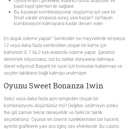
Oyuna erişim genellikle, kullanıcı dostu arayüzler ve
basit kayıt işlemleri ile sağlanır.
Bu, kazanan kombinasyonlar oluşturma için yeni bir
fırsat yaratır empieza süreç yeni kazan? sa?layan
kombinasyon kalmayana kadar devam eder.
En düşük ödeme yapan” “semboller ise meyvelerdir empieza
12 veya daha fazla sembolden oluşan bir küme için
bahsinizin 0, 1 ila 2 katı arasında ödeme yapar. Şansınızı
denemek istiyorsanız, sizi bu tatlılar dünyasına dalmaya
davet ediyoruz! Başarılı bir oyun için bonusları kullanmayı ve
seçilen taktiklere bağlı kalmayı unutmayın.
Oyunu Sweet Bonanza 1win
Sekiz veya daha fazla aynı simgeden oluşan bir
kombinasyonu düşürdünüz mü? Değilse, üzülmeyin çünkü
the girl zaman tekrar deneyebilir ve farklı bir taktik
seçebilirsiniz. Oyunun en önemli özelliklerinden biri hacimli,
ayrıntılı grafiklerin yanı sıra ilginç ses efektleridir. Bu casino