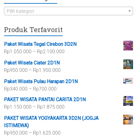
Pilih kategori
Produk Terfavorit
Paket Wisata Tegal Cirebon 3D2N
Rentang
Rp
1.050.000
–
Rp
2.100.000
harga:
Paket Wisata Ciater 2D1N
Rp1.050.000
Rentang
Rp
950.000
–
Rp
1.950.000
hingga
harga:
Rp2.100.000
Paket Wisata Pulau Harapan 2D1N
Rp950.000
Rentang
Rp
340.000
–
Rp
700.000
hingga
harga:
Rp1.950.000
PAKET WISATA PANTAI CARITA 2D1N
Rp340.000
Rentang
Rp
1.150.000
–
Rp
1.875.000
hingga
harga:
Rp700.000
PAKET WISATA YOGYAKARTA 3D2N (JOGJA
Rp1.150.000
ISTIMEWA)
hingga
Rentang
Rp
950.000
–
Rp
1.625.000
Rp1.875.000