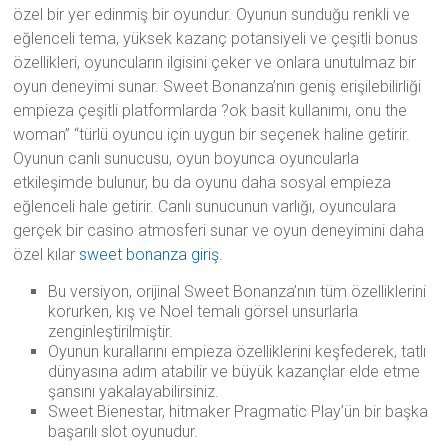
özel bir yer edinmiş bir oyundur. Oyunun sunduğu renkli ve
eğlenceli tema, yüksek kazanç potansiyeli ve çeşitli bonus
özellikleri, oyuncuların ilgisini çeker ve onlara unutulmaz bir
oyun deneyimi sunar. Sweet Bonanza’nın geniş erişilebilirliği
empieza çeşitli platformlarda ?ok basit kullanımı, onu the
woman” “türlü oyuncu için uygun bir seçenek haline getirir.
Oyunun canlı sunucusu, oyun boyunca oyuncularla
etkileşimde bulunur, bu da oyunu daha sosyal empieza
eğlenceli hale getirir. Canlı sunucunun varlığı, oyunculara
gerçek bir casino atmosferi sunar ve oyun deneyimini daha
özel kılar
sweet bonanza giriş
.
Bu versiyon, orijinal Sweet Bonanza’nın tüm özelliklerini
korurken, kış ve Noel temalı görsel unsurlarla
zenginleştirilmiştir.
Oyunun kurallarını empieza özelliklerini keşfederek, tatlı
dünyasına adım atabilir ve büyük kazançlar elde etme
şansını yakalayabilirsiniz.
Sweet Bienestar, hitmaker Pragmatic Play’ün bir başka
başarılı slot oyunudur.