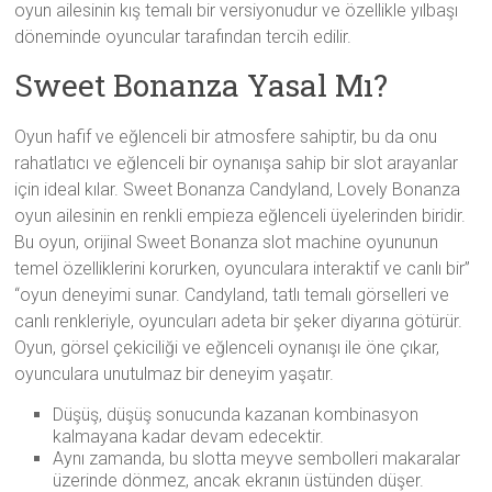
oyun ailesinin kış temalı bir versiyonudur ve özellikle yılbaşı
döneminde oyuncular tarafından tercih edilir.
Sweet Bonanza Yasal Mı?
Oyun hafif ve eğlenceli bir atmosfere sahiptir, bu da onu
rahatlatıcı ve eğlenceli bir oynanışa sahip bir slot arayanlar
için ideal kılar. Sweet Bonanza Candyland, Lovely Bonanza
oyun ailesinin en renkli empieza eğlenceli üyelerinden biridir.
Bu oyun, orijinal Sweet Bonanza slot machine oyununun
temel özelliklerini korurken, oyunculara interaktif ve canlı bir”
“oyun deneyimi sunar. Candyland, tatlı temalı görselleri ve
canlı renkleriyle, oyuncuları adeta bir şeker diyarına götürür.
Oyun, görsel çekiciliği ve eğlenceli oynanışı ile öne çıkar,
oyunculara unutulmaz bir deneyim yaşatır.
Düşüş, düşüş sonucunda kazanan kombinasyon
kalmayana kadar devam edecektir.
Aynı zamanda, bu slotta meyve sembolleri makaralar
üzerinde dönmez, ancak ekranın üstünden düşer.