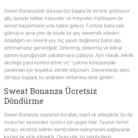
Sweet Bonanza’nın dünyası bizi başka bir evrene götürüyor
gibi, burada tatlılar, meyveler ve meyveler muhteşem bir
servet kazanmanın yolu haline geliyor. Fortune bana pek
gülmüyor ama yine de böyle bir şey denemek istedim.
Anladığım en önemli şey, hiç şanslı değilseniz bahsi alıp
artırmamanız gerektiğidir. Dinlenmiş, dinlenmiş ve tekrar
şansını kuyruğundan yakalamaya çalışıyor. Ayrı olarak, teknik
desteğe para kontrol etme ve” “çekme konusundaki
yardımları için teşekkür etmek istiyorum. Üniversitede sıkıcı
olmaya başladı, bu arabanın reklamına denk geldim.
Sweat Bonanza Ücretsiz
Döndürme
Sweet Bonanza oyununun kuralları, basit ve anlaşılırdır, bu da
oyunu her seviyeden oyuncu için uygun kılar. Oyunun temel
amacı, ekranda beliren sembollerin eşleşmesini sağlayarak
kazançlar elde etmektir. Oyuncular, bu sembollerin