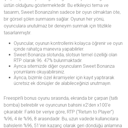
üstün olduğunu göstermektedir. Bu etkileyici tema ve
tasarım, Sweet Bonanza’nın sadece bir oyun olmaktan öte,
bir görsel şölen sunmasını sağlar. Oyunun her yönü,
oyunculara unutulmaz bir deneyim sunmak için titizlikle
tasarlanmıştır.
Oyuncular, oyunun kontrollerini kolayca öğrenir ve oyun
içinde rahatça manevra yapabilirler.
Sweet Bonanza slotunda, slotsun temel özelliği olan
RTP olarak 96. 47% bulunmaktadır.
Ayrıca sitemizde diğer oyuncuların Sweet Bonanza
yorumlarını okuyabilirsiniz.
Ayrıca, bizimle özel ikramiyeler için kayıt yaptırarak
ücretsiz ek dönüşler de alabileceğinizi unutmayın.
Freespin’li bonus oyunu sırasında, ekranda bir çarpan (tatlı
bomba) belirebilir ve oyuncunun bahsini x2’den x100‘e
çıkarabilir. Farklı bir veriye göre, RTP (“Return to Player”)
%96, 4 ile %96, 8 arasındadır. Bu, uzun vadede kullanıcılara
bahislerin %96, 51’inin kazanç olarak geri döndüğü anlamına