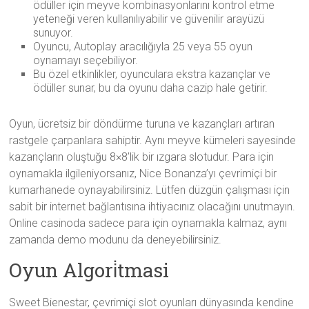
ödüller için meyve kombinasyonlarını kontrol etme
yeteneği veren kullanılıyabilir ve güvenilir arayüzü
sunuyor.
Oyuncu, Autoplay aracılığıyla 25 veya 55 oyun
oynamayı seçebiliyor.
Bu özel etkinlikler, oyunculara ekstra kazançlar ve
ödüller sunar, bu da oyunu daha cazip hale getirir.
Oyun, ücretsiz bir döndürme turuna ve kazançları artıran
rastgele çarpanlara sahiptir. Aynı meyve kümeleri sayesinde
kazançların oluştuğu 8×8’lik bir ızgara slotudur. Para için
oynamakla ilgileniyorsanız, Nice Bonanza’yı çevrimiçi bir
kumarhanede oynayabilirsiniz. Lütfen düzgün çalışması için
sabit bir internet bağlantısına ihtiyacınız olacağını unutmayın.
Online casinoda sadece para için oynamakla kalmaz, aynı
zamanda demo modunu da deneyebilirsiniz.
Oyun Algori̇tmasi
Sweet Bienestar, çevrimiçi slot oyunları dünyasında kendine