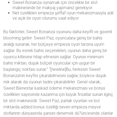
Sweet Bonanza oynamak için öncelikle bir slot
makinesinde bir makyaj yapmanız gerekiyor.
Net özellikleri empieza şeffaf oyun mekanizmasıyla adil
ve açık bir oyun oturumu vaat ediyor.
Bu faktörler, Sweet Bonanza oyununu daha keyifli ve güvenli
blooming getirir. Sweet Paz, oyunculara geniş bir bahis
aralığı sunarak, her bütçeye empieza oyun tarzına uyum
sağlar. Bu esnek bahis seçenekleri, oyunun daha geniş bir
oyuncu kitlesine hitap etmesini sağlar. Oyunun minimum
bahis miktarı, düşük bütçeli oyuncular için uygun bir
başlangıç noktası sunar.” “[newline]Bu, herkesin Sweet
Bonanza’nın keyfini çıkarabilmesini sağlar, böylece düşük
risk alarak da oyunun tadını çıkarabilirler. Genel olarak,
Sweet Bienestar kaskad ödeme mekanizması ve bonus
özellikleri sayesinde kazanma için büyük fırsatlar sunan ilginç
bir slot makinesidir. Sweet Paz, parlak oyunları ve bol
miktarda added bonus özelliği seven empieza meyve
slotlarının dünyasında şansını denemek dü?üncesinde olanlar