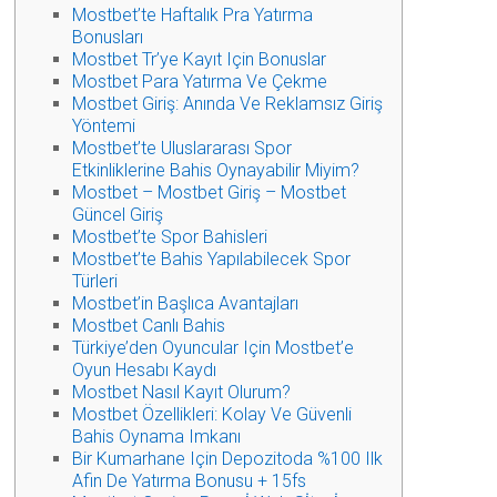
Mostbet’te Haftalık Pra Yatırma
Bonusları
Mostbet Tr’ye Kayıt Için Bonuslar
Mostbet Para Yatırma Ve Çekme
Mostbet Giriş: Anında Ve Reklamsız Giriş
Yöntemi
Mostbet’te Uluslararası Spor
Etkinliklerine Bahis Oynayabilir Miyim?
Mostbet – Mostbet Giriş – Mostbet
Güncel Giriş
Mostbet’te Spor Bahisleri
Mostbet’te Bahis Yapılabilecek Spor
Türleri
Mostbet’in Başlıca Avantajları
Mostbet Canlı Bahis
Türkiye’den Oyuncular Için Mostbet’e
Oyun Hesabı Kaydı
Mostbet Nasıl Kayıt Olurum?
Mostbet Özellikleri: Kolay Ve Güvenli
Bahis Oynama Imkanı
Bir Kumarhane Için Depozitoda %100 Ilk
Afin De Yatırma Bonusu + 15fs