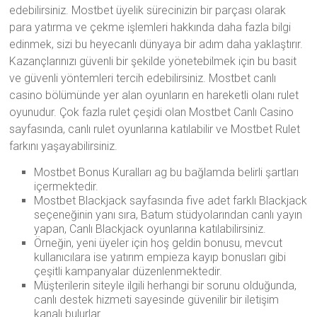
edebilirsiniz. Mostbet üyelik sürecinizin bir parçası olarak
para yatırma ve çekme işlemleri hakkında daha fazla bilgi
edinmek, sizi bu heyecanlı dünyaya bir adım daha yaklaştırır.
Kazançlarınızı güvenli bir şekilde yönetebilmek için bu basit
ve güvenli yöntemleri tercih edebilirsiniz. Mostbet canlı
casino bölümünde yer alan oyunların en hareketli olanı rulet
oyunudur. Çok fazla rulet çeşidi olan Mostbet Canlı Casino
sayfasında, canlı rulet oyunlarına katılabilir ve Mostbet Rulet
farkını yaşayabilirsiniz.
Mostbet Bonus Kuralları ag bu bağlamda belirli şartları
içermektedir.
Mostbet Blackjack sayfasında five adet farklı Blackjack
seçeneğinin yanı sıra, Batum stüdyolarından canlı yayın
yapan, Canlı Blackjack oyunlarına katılabilirsiniz.
Örneğin, yeni üyeler için hoş geldin bonusu, mevcut
kullanıcılara ise yatırım empieza kayıp bonusları gibi
çeşitli kampanyalar düzenlenmektedir.
Müşterilerin siteyle ilgili herhangi bir sorunu olduğunda,
canlı destek hizmeti sayesinde güvenilir bir iletişim
kanalı bulurlar.