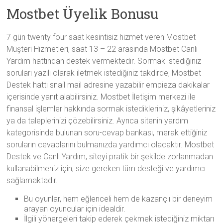
Mostbet Üyelik Bonusu
7 gün twenty four saat kesintisiz hizmet veren Mostbet
Müşteri Hizmetleri, saat 13 – 22 arasında Mostbet Canlı
Yardım hattından destek vermektedir. Sormak istediğiniz
soruları yazılı olarak iletmek istediğiniz takdirde, Mostbet
Destek hattı snail mail adresine yazabilir empieza dakikalar
içerisinde yanıt alabilirsiniz. Mostbet İletişim merkezi ile
finansal işlemler hakkında sormak istedikleriniz, şikâyetleriniz
ya da taleplerinizi çözebilirsiniz. Ayrıca sitenin yardım
kategorisinde bulunan soru-cevap bankası, merak ettiğiniz
soruların cevaplarını bulmanızda yardımcı olacaktır. Mostbet
Destek ve Canlı Yardım, siteyi pratik bir şekilde zorlanmadan
kullanabilmeniz için, size gereken tüm desteği ve yardımcı
sağlamaktadır.
Bu oyunlar, hem eğlenceli hem de kazançlı bir deneyim
arayan oyuncular için idealdir.
İlgili yönergeleri takip ederek çekmek istediğiniz miktarı