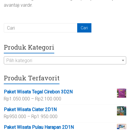
avantajı vardır.
Produk Kategori
Pilih kategori
Produk Terfavorit
Paket Wisata Tegal Cirebon 3D2N
Rentang
Rp
1.050.000
–
Rp
2.100.000
harga:
Paket Wisata Ciater 2D1N
Rp1.050.000
Rentang
Rp
950.000
–
Rp
1.950.000
hingga
harga:
Rp2.100.000
Paket Wisata Pulau Harapan 2D1N