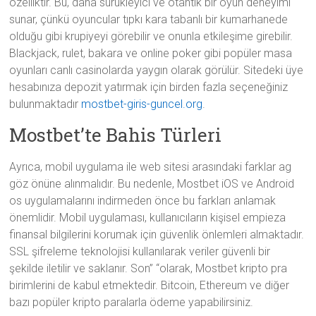
özelliktir. Bu, daha sürükleyici ve otantik bir oyun deneyimi
sunar, çünkü oyuncular tıpkı kara tabanlı bir kumarhanede
olduğu gibi krupiyeyi görebilir ve onunla etkileşime girebilir.
Blackjack, rulet, bakara ve online poker gibi popüler masa
oyunları canlı casinolarda yaygın olarak görülür. Sitedeki üye
hesabınıza depozit yatırmak için birden fazla seçeneğiniz
bulunmaktadır
mostbet-giris-guncel.org
.
Mostbet’te Bahis Türleri
Ayrıca, mobil uygulama ile web sitesi arasındaki farklar ag
göz önüne alınmalıdır. Bu nedenle, Mostbet iOS ve Android
os uygulamalarını indirmeden önce bu farkları anlamak
önemlidir. Mobil uygulaması, kullanıcıların kişisel empieza
finansal bilgilerini korumak için güvenlik önlemleri almaktadır.
SSL şifreleme teknolojisi kullanılarak veriler güvenli bir
şekilde iletilir ve saklanır. Son” “olarak, Mostbet kripto pra
birimlerini de kabul etmektedir. Bitcoin, Ethereum ve diğer
bazı popüler kripto paralarla ödeme yapabilirsiniz.