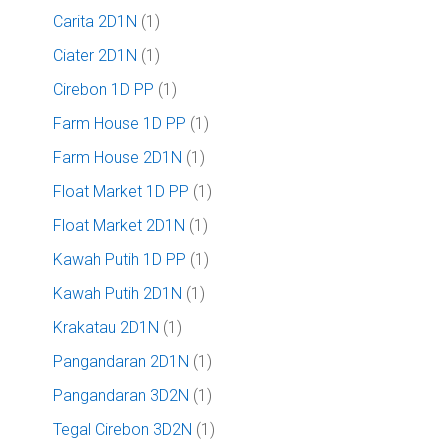
Carita 2D1N
(1)
Ciater 2D1N
(1)
Cirebon 1D PP
(1)
Farm House 1D PP
(1)
Farm House 2D1N
(1)
Float Market 1D PP
(1)
Float Market 2D1N
(1)
Kawah Putih 1D PP
(1)
Kawah Putih 2D1N
(1)
Krakatau 2D1N
(1)
Pangandaran 2D1N
(1)
Pangandaran 3D2N
(1)
Tegal Cirebon 3D2N
(1)