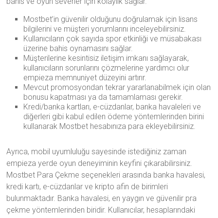
bahis ve oyun severler için kolaylık sağlar.
Mostbet’in güvenilir olduğunu doğrulamak için lisans
bilgilerini ve müşteri yorumlarını inceleyebilirsiniz.
Kullanıcıların çok sayıda spor etkinliği ve müsabakası
üzerine bahis oynamasını sağlar.
Müşterilerine kesintisiz iletişim imkanı sağlayarak,
kullanıcıların sorunlarını çözmelerine yardımcı olur
empieza memnuniyet düzeyini artırır.
Mevcut promosyondan tekrar yararlanabilmek için olan
bonusu kapatması ya da tamamlaması gerekir.
Kredi/banka kartları, e-cüzdanlar, banka havaleleri ve
diğerleri gibi kabul edilen ödeme yöntemlerinden birini
kullanarak Mostbet hesabınıza para ekleyebilirsiniz.
Ayrıca, mobil uyumluluğu sayesinde istediğiniz zaman
empieza yerde oyun deneyiminin keyfini çıkarabilirsiniz.
Mostbet Para Çekme seçenekleri arasında banka havalesi,
kredi kartı, e-cüzdanlar ve kripto afin de birimleri
bulunmaktadır. Banka havalesi, en yaygın ve güvenilir pra
çekme yöntemlerinden biridir. Kullanıcılar, hesaplarındaki