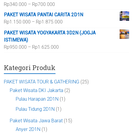
Rp950.000
Rentang
Rp
340.000
–
Rp
700.000
hingga
harga:
Rp1.950.000
PAKET WISATA PANTAI CARITA 2D1N
Rp340.000
Rentang
Rp
1.150.000
–
Rp
1.875.000
hingga
harga:
Rp700.000
PAKET WISATA YOGYAKARTA 3D2N (JOGJA
Rp1.150.000
ISTIMEWA)
hingga
Rentang
Rp
950.000
–
Rp
1.625.000
Rp1.875.000
harga:
Rp950.000
Kategori Produk
hingga
Rp1.625.000
PAKET WISATA TOUR & GATHERING
(25)
Paket Wisata DKI Jakarta
(2)
Pulau Harapan 2D1N
(1)
Pulau Tidung 2D1N
(1)
Paket Wisata Jawa Barat
(15)
Anyer 2D1N
(1)