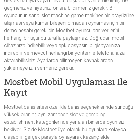
destek hattıyla veya mevcut başka bir yöntemle iletişime
geçmeniz ve niyetinizi onlara bildirmeniz gerekir. Bir
oyuncunun sanal slot machine game makinesinin arayüzüne
alışması veya kumar bileşeni olmadan oynaması için bir
demo hesabı gereklidir. Mostbet oyuncuların verilerini
herhangi bir üçüncü tarafla paylaşmaz. Doğrudan mobil
cihazınıza indirebilir veya apk dosyasını bilgisayarınıza
indirebilir ve mevcut herhangi bir yöntemle telefonunuza
aktarabilirsiniz. Ayarlarda bilinmeyen kaynaklardan
yüklemeye izin vermeniz gerekir.
Mostbet Mobil Uygulaması Ile
Kayıt
Mostbet bahis sitesi özellikle bahis seçeneklerinde sunduğu
yüksek oranlar, aynı zamanda slot ve gambling
establishment kategorilerinde yer alan binlerce oyun sizi
bekliyor. Siz de Mostbet üye olarak bu oyunlara kolayca
ulaşabilir, gerçek parayla oynayarak kazanç elde