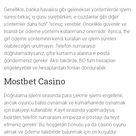
Genellikle, banka havalesi gibi geleneksel yöntemlerde işlem
süresi birkaç iş günü sürebilirken, e-cüzdanlar gibi diğer
yöntemler daha hızlı” “sonuç verebilir. Öncelikle güvenilir ve
lisanslı bir ödeme yöntemi kullanmanız önemlidir. Ayrıca, the
girl ödeme yönteminin kendi kuralları ve işlem süreleri
olabileceğini unutmayın. Telefon numaranızı
doğrulamadıysanız, şifre kurtarma alanına e-posta
göndermeniz gerekir. Aksi takdirde, BO tüm hesapları
engelleyebilir ve hesaplardaki fonları dondurabilir.
Mostbet Casino
Doğrulama işlemi sırasında para çekme işlemi engellenir,
ancak oyuncu bahis oynamak ve kumarhanede oynamak
için bakiyeyi kullanabilir. Kayıt sırasında yapılmadıysa,
belirtilen telefon numarasını empieza e-postayı da teyit
etmeniz gerekir. Bu, hoşgeldin bonusu ya da casino oyunu
almak ve ödeme talebinde bulunmak için ön koşuldur.