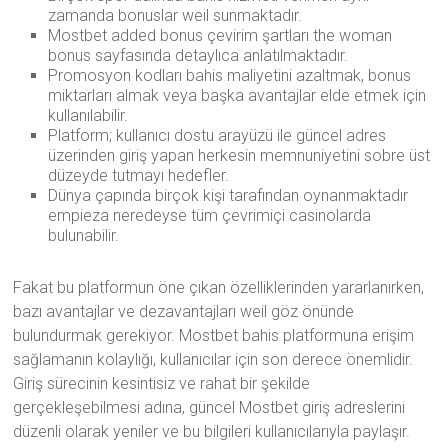
zamanda bonuslar weil sunmaktadır.
Mostbet added bonus çevirim şartları the woman
bonus sayfasında detaylıca anlatılmaktadır.
Promosyon kodları bahis maliyetini azaltmak, bonus
miktarları almak veya başka avantajlar elde etmek için
kullanılabilir.
Platform; kullanıcı dostu arayüzü ile güncel adres
üzerinden giriş yapan herkesin memnuniyetini sobre üst
düzeyde tutmayı hedefler.
Dünya çapında birçok kişi tarafından oynanmaktadır
empieza neredeyse tüm çevrimiçi casinolarda
bulunabilir.
Fakat bu platformun öne çıkan özelliklerinden yararlanırken,
bazı avantajlar ve dezavantajları weil göz önünde
bulundurmak gerekiyor. Mostbet bahis platformuna erişim
sağlamanın kolaylığı, kullanıcılar için son derece önemlidir.
Giriş sürecinin kesintisiz ve rahat bir şekilde
gerçekleşebilmesi adına, güncel Mostbet giriş adreslerini
düzenli olarak yeniler ve bu bilgileri kullanıcılarıyla paylaşır.