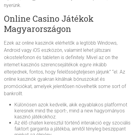
nyerünk.
Online Casino Játékok
Magyarországon
Ezek az online kaszinók elérhetők a legtöbb Windows,
Android vagy iOS eszközön, valamint lehet játszani
okostelefonon és tableten is definitely. Mivel az on the
internet kaszinós szerencsejátékok egyre inkább
elterjednek, fontos, hogy felelősségteljesen járjunk” “el. Az
online kaszinók gyakran kínálnak bónuszokat és
promóciókat, amelyek jelentősen növelhetik some sort of
bankrollt.
Különösen azok kedvelik, akik egyablakos platformot
keresnek mind the sport-, mind a new hagyományos
kaszinó játékokhoz.
Az élő chaten keresztül történő interakció egy szociális
faktort garganta a játékba, amitől tényleg beszippant
minket az élmény.