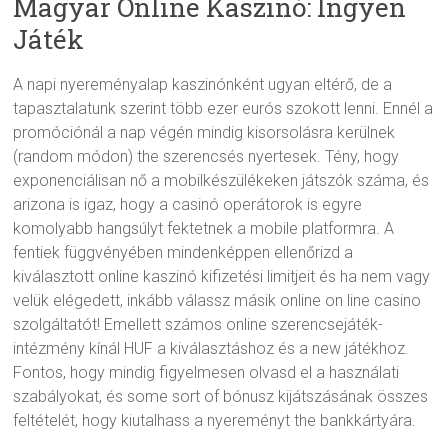
Magyar Online Kaszinó: Ingyen
Játék
A napi nyereményalap kaszinónként ugyan eltérő, de a
tapasztalatunk szerint több ezer eurós szokott lenni. Ennél a
promóciónál a nap végén mindig kisorsolásra kerülnek
(random módon) the szerencsés nyertesek. Tény, hogy
exponenciálisan nő a mobilkészülékeken játszók száma, és
arizona is igaz, hogy a casinó operátorok is egyre
komolyabb hangsúlyt fektetnek a mobile platformra. A
fentiek függvényében mindenképpen ellenőrizd a
kiválasztott online kaszinó kifizetési limitjeit és ha nem vagy
velük elégedett, inkább válassz másik online on line casino
szolgáltatót! Emellett számos online szerencsejáték-
intézmény kínál HUF a kiválasztáshoz és a new játékhoz.
Fontos, hogy mindig figyelmesen olvasd el a használati
szabályokat, és some sort of bónusz kijátszásának összes
feltételét, hogy kiutalhass a nyereményt the bankkártyára.