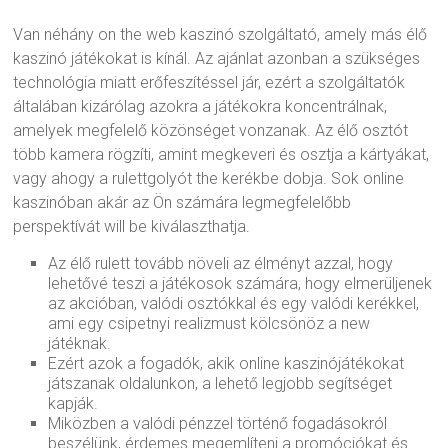
Van néhány on the web kaszinó szolgáltató, amely más élő
kaszinó játékokat is kínál. Az ajánlat azonban a szükséges
technológia miatt erőfeszítéssel jár, ezért a szolgáltatók
általában kizárólag azokra a játékokra koncentrálnak,
amelyek megfelelő közönséget vonzanak. Az élő osztót
több kamera rögzíti, amint megkeveri és osztja a kártyákat,
vagy ahogy a rulettgolyót the kerékbe dobja. Sok online
kaszinóban akár az Ön számára legmegfelelőbb
perspektívát will be kiválaszthatja.
Az élő rulett tovább növeli az élményt azzal, hogy
lehetővé teszi a játékosok számára, hogy elmerüljenek
az akcióban, valódi osztókkal és egy valódi kerékkel,
ami egy csipetnyi realizmust kölcsönöz a new
játéknak.
Ezért azok a fogadók, akik online kaszinójátékokat
játszanak oldalunkon, a lehető legjobb segítséget
kapják.
Miközben a valódi pénzzel történő fogadásokról
beszélünk, érdemes megemlíteni a promóciókat és