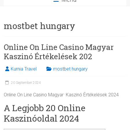
mostbet hungary
Online On Line Casino Magyar ️
Kaszinó Értékelések 202
Kurnia Travel
mostbet hungary
20 September 2024
Online On Line Casino Magyar ️ Kaszinó Értékelések 2024
A Legjobb 20 Online
Kaszinóoldal 2024