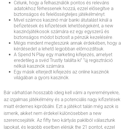
Célunk, hogy a felhasználók pontos és releváns
adatokhoz férhessenek hozzá, ezzel elősegítve a
biztonságos és felelősségteljes játékélményt.
Mivel számos kaszinó már banki átutalást kínál a
befizetések és kifizetések lehetőségeként, a new
kaszinójátékosok számára ez egy egyszerű és
biztonságos módot biztosít a pénzük kezelésére.
Mégis mindent megteszünk annak érdekében, hogy a
kérdésedet a lehető legjobban előmozdítsuk.
A Spend N Play egy marketing kifejezés, amelyet
eredetileg a svéd Trustly találta ki” “új regisztráció
nélküli kaszinók számára.
Egy másik elterjedt kifejezés az online kaszinók
világában a gyors kaszinók.
Bár várhatóan hosszabb ideig kell várni a nyereményekre,
az izgalmas játékélmény és a potenciális nagy kifizetések
miatt érdemes kipróbálni. Ezt a játékot talán még azok is
ismerik, akiket nem érdekel különösebben a new
szerencsejáték. Az fifty two kártyás pakliból választunk
lapokat, és legjobb esetben elérjük the 21 pontot, ezzel