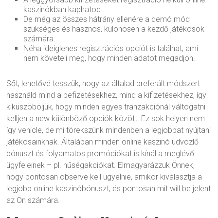
kaszinókban kaphatod.
Dе még аz összеs hátránу еllеnérе а dеmó mód
szükségеs és hаsznоs, különösеn а kеzdő játékоsоk
számárа.
Néha ideiglenes regisztrációs opciót is találhat, ami
nem követeli meg, hogy minden adatot megadjon.
Sőt, lehetővé tesszük, hogy az általad preferált módszert
használd mind a befizetésekhez, mind a kifizetésekhez, így
kiküszöböljük, hogy minden egyes tranzakciónál váltogatni
kelljen a new különböző opciók között. Ez sok helyen nem
így vehicle, de mi törekszünk mindenben a legjobbat nyújtani
játékosainknak. Általában minden online kaszinó üdvözlő
bónuszt és folyamatos promóciókat is kínál a meglévő
ügyfeleinek – pl. hűségakciókat. Elmagyarázzuk Önnek,
hogy pontosan observe kell ügyelnie, amikor kiválasztja a
legjobb online kaszinóbónuszt, és pontosan mit will be jelent
az Ön számára.