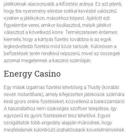
játékoknak alacsonyabb a kifizetési aránya. Ez azt jelenti,
hogy the nyeremény elérése sokkal kevésbé valószínű
ezeken a játékokon, másokhoz képest. Ajánlott ezt
figyelembe venni, amikor kiválasztod, melyik játékot
választod a következő körre. Természetesen érdemes
kiemelni, hogy a kártyás fizetés továbbra is az egyik
legkedveltebb fizetési mód közé tartozik. Különösen a
befizetések terén rendkívül népszerű, mivel az összegek
azonnal megjelennek a kaszinó számláján.
Energy Casino
Egy másik izgalmas fizetési lehetőség a Trustly (korábbi
nevén InstantBank), amely kifejezetten játékosok számára
kínál gyors online fizetéseket, közvetlenül a bankszámláról.
A használathoz nem szükséges szoftver telepítése, így
egyszerű és gyors fizetéseket tesz lehetővé. Egyes
szolgáltatók több engedély alapján működnek, hogy
megfeleljenek különböző joghatóságok követelményeinek.