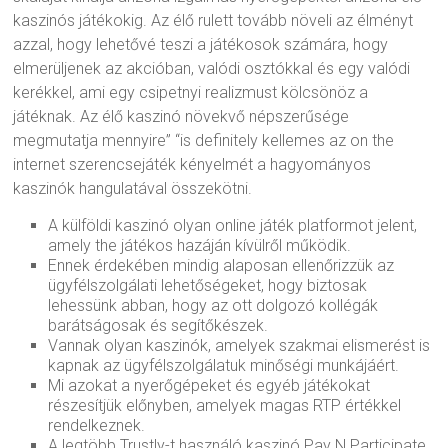
kaszinós játékokig. Az élő rulett tovább növeli az élményt
azzal, hogy lehetővé teszi a játékosok számára, hogy
elmerüljenek az akcióban, valódi osztókkal és egy valódi
kerékkel, ami egy csipetnyi realizmust kölcsönöz a
játéknak. Az élő kaszinó növekvő népszerűsége
megmutatja mennyire” “is definitely kellemes az on the
internet szerencsejáték kényelmét a hagyományos
kaszinók hangulatával összekötni.
A külföldi kaszinó olyan online játék platformot jelent,
amely the játékos hazáján kívülről működik.
Ennek érdekében mindig alaposan ellenőrizzük az
ügyfélszolgálati lehetőségeket, hogy biztosak
lehessünk abban, hogy az ott dolgozó kollégák
barátságosak és segítőkészek.
Vannak olyan kaszinók, amelyek szakmai elismerést is
kapnak az ügyfélszolgálatuk minőségi munkájáért.
Mi azokat a nyerőgépeket és egyéb játékokat
részesítjük előnyben, amelyek magas RTP értékkel
rendelkeznek.
A legtöbb Trustly-t használó kaszinó Pay N Participate