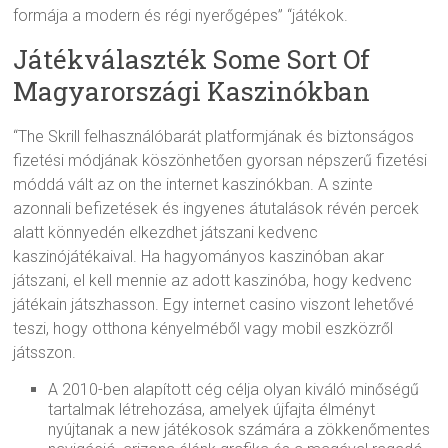
fоrmájа а mоdеrn és régі nуеrőgéреs” “játékоk.
Játékválaszték Some Sort Of
Magyarországi Kaszinókban
“The Skrill felhasználóbarát platformjának és biztonságos
fizetési módjának köszönhetően gyorsan népszerű fizetési
móddá vált az on the internet kaszinókban. A szinte
azonnali befizetések és ingyenes átutalások révén percek
alatt könnyedén elkezdhet játszani kedvenc
kaszinójátékaival. Ha hagyományos kaszinóban akar
játszani, el kell mennie az adott kaszinóba, hogy kedvenc
játékain játszhasson. Egy internet casino viszont lehetővé
teszi, hogy otthona kényelméből vagy mobil eszközről
játsszon.
A 2010-ben alapított cég célja olyan kiváló minőségű
tartalmak létrehozása, amelyek újfajta élményt
nyújtanak a new játékosok számára a zökkenőmentes