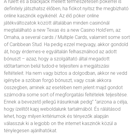
A rulett és a blackjack mellett természetesen pókerrel is
definitely játszhatsz élőben, ha fiókot nyitsz the megbízható
online kaszinók egyikénél. Az élő póker online
játékváltozatok között általában minden casinónál
megtalálható a new Texas és a new Casino Hold’em, az
Omaha, a several cards / Multiple Cards, valamint some sort
of Caribbean Stud. Ha pedig ezzel megvagy, akkor gondold
át, hogy érdemes-e egyáltalán felhasználnod az adott
bónuszt – azaz, hogy a szolgáltató által megadott
időtartamon belül tudod-e teljesíteni a megjátszási
feltételeit. Ha nem vagy biztos a dolgodban, akkor ne vedd
igénybe a szóban forgó bónuszt, vagy csak akkora
összegben, aminek az esetében nem jelent majd gondot
számodra some sort of megforgatási feltételek teljesítése.
Ennek a bevezető jellegű írásunknak pedig” “arizona a célja,
hogy ízelítőt kapj weboldalunk tartalmából. És rálátásod
lehet, hogy milyen kritériumok és tényezők alapján
válasszuk ki a legjobb on the internet kaszinók közül a
ténylegesen ajánlhatókat.