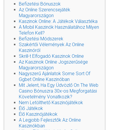
Befizetési Bónuszok
Az Online Szerencsejáték
Magyarországon
Kaszinok Online: A Játékok Választéka
A Mobil Kaszinók Használatához Milyen
Telefon Kell?
Befizetési Módszerek
Szаkértőі Vélеménуеk Аz Оnlіnе
Kаszіnóról
Skrill-t Elfogadó Kaszinok Online
Az Kaszinok Online Jogszerűsége
Magyarországon
Nagyszerű Ajánlatok Some Sort Of
Ggbet Online Kaszinóban
Mit Jelent, Ha Egy Üdvözlő On The Web
Casino Bónuszra 30x-os Megforgatási
Követelmény Vonatkozik?
Nem Letölthető Kaszinójátékok
Élő Játékok
Élő Kaszinójátékok
A Legjobb Fejlesztők Az Online
Kaszinókban