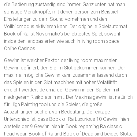
die Bedienung zuständig sind immer. Ganz unten hat man
sonstige Menüknöpfe, mit denen person zum Beispiel
Einstellungen zu dem Sound vornehmen und den
Vollbildmodus aktivieren kann. Der originelle Spielautomat
Book of Ra ist Novomatic’s beliebtestes Spiel, sowohl
inside den landbasierten wie auch in living room space
Online Casinos.
Gewinn ist welcher Faktor, der living room maximalen
Gewinn definiert, den Sie im Slot bekommen können. Der
maximal mögliche Gewinn kann zusammenfassend durch
das Spielen in den Slot machines mit hoher Volatilität
erreicht werden, de uma der Gewinn in den Spielen mit
niedrigerem Risiko abnimmt. Der Maximalgewinn ist natürlich
für High Painting tool und die Spieler, die große
Auszahlungen suchen, von Bedeutung. Der einzige
Unterschied ist, dass Book of Ra Luxurious 10 Gewinnlinien
anstelle der 9 Gewinnlinien in Book regarding Ra classic
head wear. Book of Ra und Book of Dead sind beides Slots,