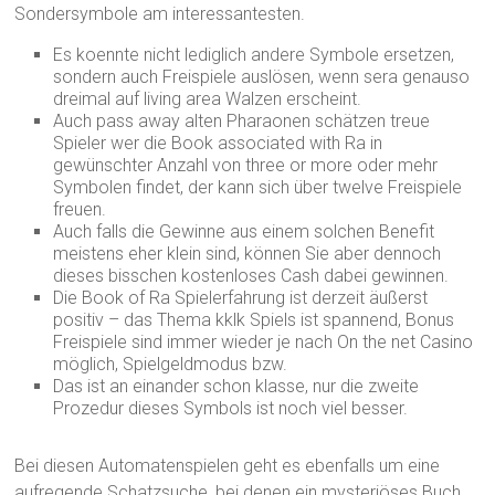
Sondersymbole am interessantesten.
Es koennte nicht lediglich andere Symbole ersetzen,
sondern auch Freispiele auslösen, wenn sera genauso
dreimal auf living area Walzen erscheint.
Auch pass away alten Pharaonen schätzen treue
Spieler wer die Book associated with Ra in
gewünschter Anzahl von three or more oder mehr
Symbolen findet, der kann sich über twelve Freispiele
freuen.
Auch falls die Gewinne aus einem solchen Benefit
meistens eher klein sind, können Sie aber dennoch
dieses bisschen kostenloses Cash dabei gewinnen.
Die Book of Ra Spielerfahrung ist derzeit äußerst
positiv – das Thema kklk Spiels ist spannend, Bonus
Freispiele sind immer wieder je nach On the net Casino
möglich, Spielgeldmodus bzw.
Das ist an einander schon klasse, nur die zweite
Prozedur dieses Symbols ist noch viel besser.
Bei diesen Automatenspielen geht es ebenfalls um eine
aufregende Schatzsuche, bei denen ein mysteriöses Buch