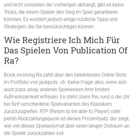
und nicht vonseiten der vorherigen abhängt, gibt es keine
Tricks, die einem Spieler den Sieg im Spiel garantieren
könnten. Es existiert jedoch einige nützliche Tipps und
Strategien, die Sie berücksichtigen können.
Wie Registriere Ich Mich Für
Das Spielen Von Publication Of
Ra?
Book involving Ra zählt über den beliebtesten Online-Slots
im Portfolio von jackpots. ch. Keine Frage also, wenn sich
auch pass away anderen Spielweisen ihrer breiten
Aufmerksamkeit erfreuen. Es steht Usern frei, rund o die Uhr
bei fünf verschiedene Spielvarianten des Klassikers
zurückzugreifen. RTP (Return to be able to Player) oder
perish Rückzahlungsquote ist dieses Prozentsatz, der zeigt,
wie viel dieses Spielautomat über einen langen Zeitraum an
die Spieler zurückzahlen soll.