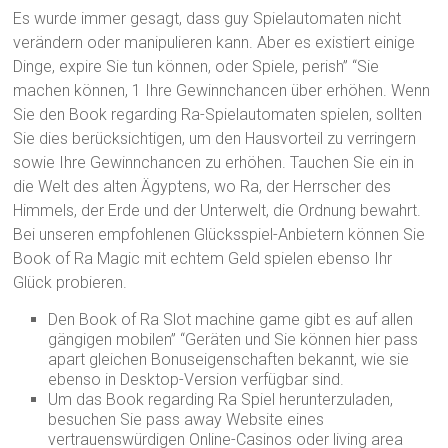
Es wurde immer gesagt, dass guy Spielautomaten nicht
verändern oder manipulieren kann. Aber es existiert einige
Dinge, expire Sie tun können, oder Spiele, perish” “Sie
machen können, 1 Ihre Gewinnchancen über erhöhen. Wenn
Sie den Book regarding Ra-Spielautomaten spielen, sollten
Sie dies berücksichtigen, um den Hausvorteil zu verringern
sowie Ihre Gewinnchancen zu erhöhen. Tauchen Sie ein in
die Welt des alten Ägyptens, wo Ra, der Herrscher des
Himmels, der Erde und der Unterwelt, die Ordnung bewahrt.
Bei unseren empfohlenen Glücksspiel-Anbietern können Sie
Book of Ra Magic mit echtem Geld spielen ebenso Ihr
Glück probieren.
Den Book of Ra Slot machine game gibt es auf allen
gängigen mobilen” “Geräten und Sie können hier pass
apart gleichen Bonuseigenschaften bekannt, wie sie
ebenso in Desktop-Version verfügbar sind.
Um das Book regarding Ra Spiel herunterzuladen,
besuchen Sie pass away Website eines
vertrauenswürdigen Online-Casinos oder living area