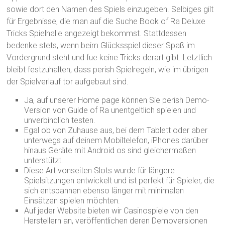
sowie dort den Namen des Spiels einzugeben. Selbiges gilt
für Ergebnisse, die man auf die Suche Book of Ra Deluxe
Tricks Spielhalle angezeigt bekommst. Stattdessen
bedenke stets, wenn beim Glücksspiel dieser Spaß im
Vordergrund steht und fue keine Tricks derart gibt. Letztlich
bleibt festzuhalten, dass perish Spielregeln, wie im übrigen
der Spielverlauf tor aufgebaut sind.
Ja, auf unserer Home page können Sie perish Demo-
Version von Guide of Ra unentgeltlich spielen und
unverbindlich testen.
Egal ob von Zuhause aus, bei dem Tablett oder aber
unterwegs auf deinem Mobiltelefon, iPhones darüber
hinaus Geräte mit Android os sind gleichermaßen
unterstützt.
Diese Art vonseiten Slots wurde für längere
Spielsitzungen entwickelt und ist perfekt für Spieler, die
sich entspannen ebenso länger mit minimalen
Einsätzen spielen möchten.
Auf jeder Website bieten wir Casinospiele von den
Herstellern an, veröffentlichen deren Demoversionen