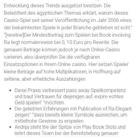
Entwicklung dieses Trends ausgelöst besitzen. Die
Beliebtheit des ägyptischen Themas erklärt, warum dieses
Casino-Spiel seit seiner Veröffentlichung im Jahr 2006 eines
der bekanntesten Spiele in jeder Branche geblieben ist echt.”
“[newline]Der Mindestbetrag zum Spielen bei Book involving
Ra liegt normalerweise bei 0, 10 Euro pro Rewrite. Die
genauen Beträge können jedoch je nach Online-Casino
variieren, also überprüfen Sie die verfügbaren
Einsatzoptionen in Ihrem Online casino. Hier setzen Spieler
kleine Beträge auf hohe Multiplikatoren, in Hoffnung auf
seltene, aber erhebliche Auszahlungen.
Diese Praxis verbessert pass away Spielkompetenz
und baut Vertrauen für diejenigen auf, expire echtes
Geld spielen” “möchten.
Die geliebten Erfahrungen mit Publication of Ra Elegant
zeigen,” “dass bereits kleine Symbole ausreichen, um
mittelhohe Gewinne zu erspielen.
Andrija steht the der Spitze von Play Book Slots und
leitet dieses Team bei der Bereitstellung genauer