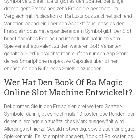
Symbol verzichten. Dafür gibt es den Scatter, der junge
dremaligem Erscheinen zehn Freispiele beschert. Im
Vergleich mit Publication of Ra Luxurious zeichnet sich end
Variation obendrein über den Aspekt” “aus, dass es den
Freispielmodus mit expandierendem Symbol gibt. Der Slot
bringt ähnliches Feeling und ist natürlich natürlich vom
Spielverlauf äquivalent zu den weiteren BoR-Varianten
gehalten. Hierfür brauchst man einfach nur den App Store
deines Smartphone respektive Capsules über öffnen
ebenso da den Ruf dieses Spiels einzugeben.
Wer Hat Den Book Of Ra Magic
Online Slot Machine Entwickelt?
Bekommen Sie in den Freispielen drei weitere Scatter-
Symbole, dann gibt es nochmals 10 kostenlose Runden, bei
denen allerdings ein zusätzliches Mark ausgewählt wird.
Allerdings ist hierzu Geduld notwendig, sowie auch eine gute
Spielkenntnis. Es ist empfehlenswert, Book of Ra kostenlos