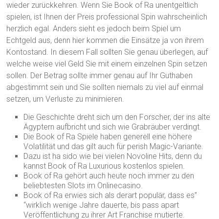
wieder zurückkehren. Wenn Sie Book of Ra unentgeltlich
spielen, ist Ihnen der Preis professional Spin wahrscheinlich
herzlich egal. Anders sieht es jedoch beim Spiel um
Echtgeld aus, denn hier kommen die Einsätze ja von ihrem
Kontostand. In diesem Fall sollten Sie genau überlegen, auf
welche weise viel Geld Sie mit einem einzelnen Spin setzen
sollen. Der Betrag sollte immer genau auf Ihr Guthaben
abgestimmt sein und Sie sollten niemals zu viel auf einmal
setzen, um Verluste zu minimieren.
Die Geschichte dreht sich um den Forscher, der ins alte
Ägyptern aufbricht und sich wie Grabräuber verdingt.
Die Book of Ra Spiele haben generell eine höhere
Volatilität und das gilt auch für perish Magic-Variante.
Dazu ist ha sido wie bei vielen Novoline Hits, denn du
kannst Book of Ra Luxurious kostenlos spielen.
Book of Ra gehört auch heute noch immer zu den
beliebtesten Slots im Onlinecasino.
Book of Ra erwies sich als derart populär, dass es”
“wirklich wenige Jahre dauerte, bis pass apart
Veröffentlichung zu ihrer Art Franchise mutierte.