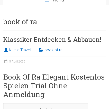
book of ra
Klassiker Entdecken & Abbauen!
Kurnia Travel
book of ra
5 April 2025
Book Of Ra Elegant Kostenlos
Spielen Trial Ohne
Anmeldung