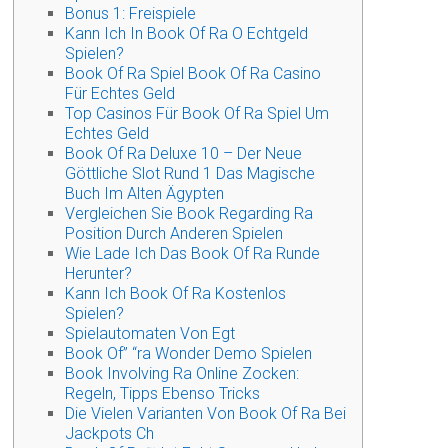
Bonus 1: Freispiele
Kann Ich In Book Of Ra O Echtgeld
Spielen?
Book Of Ra Spiel Book Of Ra Casino
Für Echtes Geld
Top Casinos Für Book Of Ra Spiel Um
Echtes Geld
Book Of Ra Deluxe 10 – Der Neue
Göttliche Slot Rund 1 Das Magische
Buch Im Alten Ägypten
Vergleichen Sie Book Regarding Ra
Position Durch Anderen Spielen
Wie Lade Ich Das Book Of Ra Runde
Herunter?
Kann Ich Book Of Ra Kostenlos
Spielen?
Spielautomaten Von Egt
Book Of” “ra Wonder Demo Spielen
Book Involving Ra Online Zocken:
Regeln, Tipps Ebenso Tricks
Die Vielen Varianten Von Book Of Ra Bei
Jackpots Ch