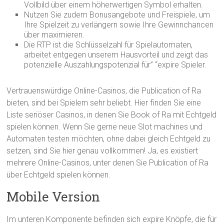
Vollbild über einem höherwertigen Symbol erhalten.
Nutzen Sie zudem Bonusangebote und Freispiele, um
Ihre Spielzeit zu verlängern sowie Ihre Gewinnchancen
über maximieren.
Die RTP ist die Schlüsselzahl für Spielautomaten,
arbeitet entgegen unserem Hausvorteil und zeigt das
potenzielle Auszahlungspotenzial für” “expire Spieler.
Vertrauenswürdige Online-Casinos, die Publication of Ra
bieten, sind bei Spielern sehr beliebt. Hier finden Sie eine
Liste seriöser Casinos, in denen Sie Book of Ra mit Echtgeld
spielen können. Wenn Sie gerne neue Slot machines und
Automaten testen möchten, ohne dabei gleich Echtgeld zu
setzen, sind Sie hier genau vollkommen! Ja, es existiert
mehrere Online-Casinos, unter denen Sie Publication of Ra
über Echtgeld spielen können.
Mobile Version
Im unteren Komponente befinden sich expire Knöpfe, die für