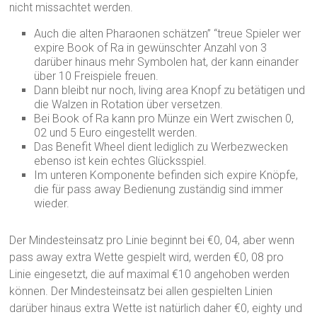
nicht missachtet werden.
Auch die alten Pharaonen schätzen” “treue Spieler wer
expire Book of Ra in gewünschter Anzahl von 3
darüber hinaus mehr Symbolen hat, der kann einander
über 10 Freispiele freuen.
Dann bleibt nur noch, living area Knopf zu betätigen und
die Walzen in Rotation über versetzen.
Bei Book of Ra kann pro Münze ein Wert zwischen 0,
02 und 5 Euro eingestellt werden.
Das Benefit Wheel dient lediglich zu Werbezwecken
ebenso ist kein echtes Glücksspiel.
Im unteren Komponente befinden sich expire Knöpfe,
die für pass away Bedienung zuständig sind immer
wieder.
Der Mindesteinsatz pro Linie beginnt bei €0, 04, aber wenn
pass away extra Wette gespielt wird, werden €0, 08 pro
Linie eingesetzt, die auf maximal €10 angehoben werden
können. Der Mindesteinsatz bei allen gespielten Linien
darüber hinaus extra Wette ist natürlich daher €0, eighty und