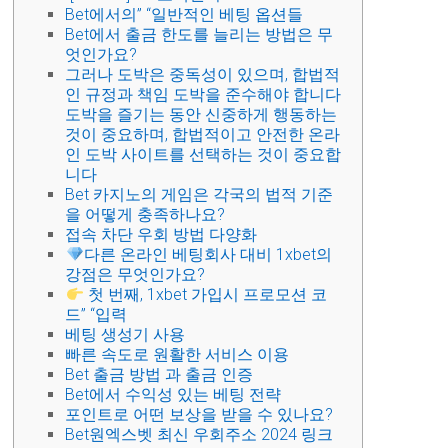
Bet에서의” “일반적인 베팅 옵션들
Bet에서 출금 한도를 늘리는 방법은 무
엇인가요?
그러나 도박은 중독성이 있으며, 합법적
인 규정과 책임 도박을 준수해야 합니다
도박을 즐기는 동안 신중하게 행동하는
것이 중요하며, 합법적이고 안전한 온라
인 도박 사이트를 선택하는 것이 중요합
니다
Bet 카지노의 게임은 각국의 법적 기준
을 어떻게 충족하나요?
접속 차단 우회 방법 다양화
다른 온라인 베팅회사 대비 1xbet의
강점은 무엇인가요?
첫 번째, 1xbet 가입시 프로모션 코
드” “입력
베팅 생성기 사용
빠른 속도로 원활한 서비스 이용
Bet 출금 방법 과 출금 인증
Bet에서 수익성 있는 베팅 전략
포인트로 어떤 보상을 받을 수 있나요?
Bet원엑스벳 최신 우회주소 2024 링크