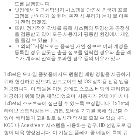
드를 발행합니다.
빗썸에서 자금세탁방지 시스템을 당연히 외국꺼 프로
그램을 받아다가 쓸 텐데, 환전 시 우리가 눈치 볼 이유
가 전혀 없겠죠.
또한, 정기적인 감사를 통해 시스템의 투명성과 공정성
을 검증받고 있어 모든 사용자가 평등한 환경에서 게임
을 즐길 수 있습니다.
그 외의” “사항으로는 중복된 개인 정보로 여러 계정을
등록한 경우 잘못된 출금 정보를 입력한 경우와 출금 액
수가 계좌의 잔액을 초과한 경우 등의 이유가 있다.
1xBet은 모바일 플랫폼에서도 원활한 베팅 경험을 제공하기
위해 헌신하고 있으며, 안드로이드 및 iOS 장치용 전용 앱을
제공합니다. 이 앱들은 이동 중에도 스포츠 베팅의 편리함을
제공하기 위해 맞춤 제작되었으며, 사용자가 언제 어디서나
1xBet의 스포츠북에 접근할 수 있도록 보장합니다. 1xBet의
라이브 스트리밍은 PC, 랩톱, 모바일 기기를 통해 접근할 수
있어, 베터들이 고화질로 실시간 액션을 즐길 수 있습니다.
KODI나 Acestream 시스템을 사용하는 경우, HD 선명도로 경
험이 더욱 향상됩니다. 이 기능은 플레이 중 베팅에 특히 유