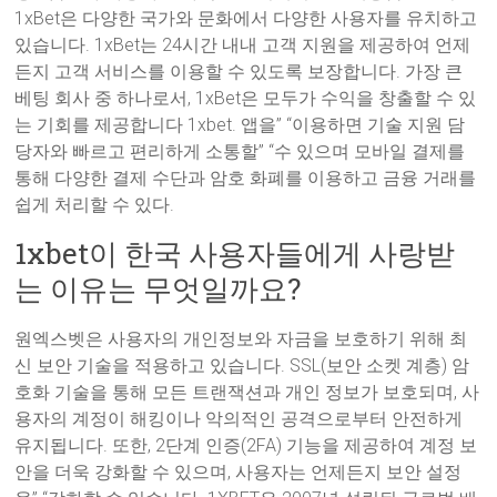
1xBet은 다양한 국가와 문화에서 다양한 사용자를 유치하고
있습니다. 1xBet는 24시간 내내 고객 지원을 제공하여 언제
든지 고객 서비스를 이용할 수 있도록 보장합니다. 가장 큰
베팅 회사 중 하나로서, 1xBet은 모두가 수익을 창출할 수 있
는 기회를 제공합니다 1xbet. 앱을” “이용하면 기술 지원 담
당자와 빠르고 편리하게 소통할” “수 있으며 모바일 결제를
통해 다양한 결제 수단과 암호 화폐를 이용하고 금융 거래를
쉽게 처리할 수 있다.
1xbet이 한국 사용자들에게 사랑받
는 이유는 무엇일까요?
원엑스벳은 사용자의 개인정보와 자금을 보호하기 위해 최
신 보안 기술을 적용하고 있습니다. SSL(보안 소켓 계층) 암
호화 기술을 통해 모든 트랜잭션과 개인 정보가 보호되며, 사
용자의 계정이 해킹이나 악의적인 공격으로부터 안전하게
유지됩니다. 또한, 2단계 인증(2FA) 기능을 제공하여 계정 보
안을 더욱 강화할 수 있으며, 사용자는 언제든지 보안 설정