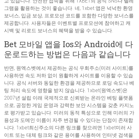
고 있습니다. 안전͏한 접속을 위해 1XBET의 공식 SNS나 텔레
그램을 활용하͏는 것이 좋͏습니다. 네, 1xbet 앱은 넉넉한 환영
보너스, 입금 보상, 프로모션 코드를 포함한 다양한 보너스를
제공합니다. 사용자들은 이벤트별 프로모션에 참여하고 캐
시백 및 리로드 보너스의 혜택을 받을 수 있습니다.
Bet 모바일 앱을 Ios와 Android에 다
운로드하는 방법은 다음과 같습니다
반면, 원엑스벳에서 제공하는 공식 우회주소(미러 사이트)를
사용하면 속도 저하 없이 원활하게 사이트를 이용할 수 있습
니다. 공식 서버와 동일한 환경을 제공하므로 로딩 속도나 베
팅 처리 속도에 영향을 받지 않습니다. 1xbet(원엑스벳)은
2007년 설립 이래 국제적으로 신뢰받는 온라인 베팅 플랫폼
으로, 공정한 게임 운영과 강력한 보안 시스템을 갖춘 카지노
로 평가받고 있습니다. 미러의 동적 특성으로 인해 미러의 가
용성과 도메인 이름이 자주 변경될 수 있다는 단점이 존재합
니다. 1xbet최신주소의 다른 링크를 찾으려면 1xbet미러 사
이트 또는 대체 링크와 같은 용어를 사용하여 인터넷 검색을