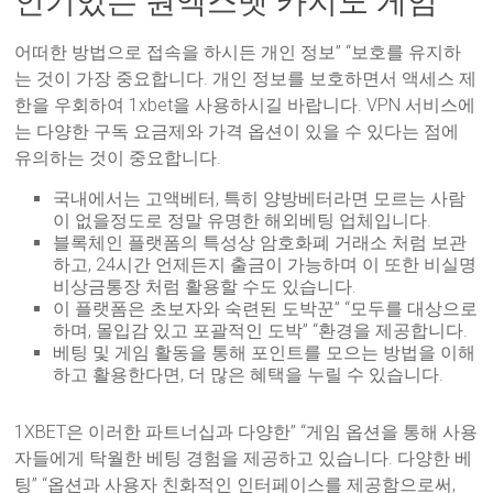
인기있는 원엑스벳 카지노 게임”
어떠한 방법으로 접속을 하시든 개인 정보” “보호를 유지하
는 것이 가장 중요합니다. 개인 정보를 보호하면서 액세스 제
한을 우회하여 1xbet을 사용하시길 바랍니다. VPN 서비스에
는 다양한 구독 요금제와 가격 옵션이 있을 수 있다는 점에
유의하는 것이 중요합니다.
국내에서는 고액베터, 특히 양방베터라면 모르는 사람
이 없을정도로 정말 유명한 해외베팅 업체입니다.
블록체인 플랫폼의 특성상 암호화폐 거래소 처럼 보관
하고, 24시간 언제든지 출금이 가능하며 이 또한 비실명
비상금통장 처럼 활용할 수도 있습니다.
이 플랫폼은 초보자와 숙련된 도박꾼” “모두를 대상으로
하며, 몰입감 있고 포괄적인 도박” “환경을 제공합니다.
베팅 및 게임 활동을 통해 포인트를 모으는 방법을 이해
하고 활용한다면, 더 많은 혜택을 누릴 수 있습니다.
1XBET은 이러한 파트너십과 다양한” “게임 옵션을 통해 사용
자들에게 탁월한 베팅 경험을 제공하고 있습니다. 다양한 베
팅” “옵션과 사용자 친화적인 인터페이스를 제공함으로써,