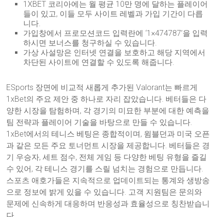
1XBET 코리아에는 월 평균 10만 명에 달하는 플레이어
들이 있고, 이들 모두 사이트 레벨과 가입 기간이 다릅
니다.
가입창에서 프로모션코드 입력란에 ‘1×474787’을 입력
하시면 보너스를 청구하실 수 있습니다.
가상 사설망은 인터넷 연결을 보호하고 해당 지역에서
차단된 사이트에 연결할 수 있도록 해줍니다.
ESports 장면에 비교적 새롭게 추가된 Valorant는 빠르게
1xBet의 주요 제안 중 하나로 자리 잡았습니다. 베터들은 다
양한 시장을 탐험하며, 각 경기의 미묘한 부분에 대한 예측을
팀 전략과 플레이어 기술을 바탕으로 만들 수 있습니다.
1xBet에서의 테니스 베팅은 종합적이며, 윔블던과 미국 오픈
과 같은 모든 주요 토너먼트 시장을 제공합니다. 베터들은 경
기 우승자, 세트 점수, 전체 게임 등 다양한 베팅 유형을 즐길
수 있어, 각 테니스 경기를 스릴 넘치는 경험으로 만듭니다.
스포츠 애호가들은 지속적으로 업데이트되는 통계와 생방송
으로 정보에 밝게 있을 수 있습니다. 고객 지원팀은 문의와
문제에 신속하게 대응하며 반응성과 효율성으로 칭찬받습니
다.