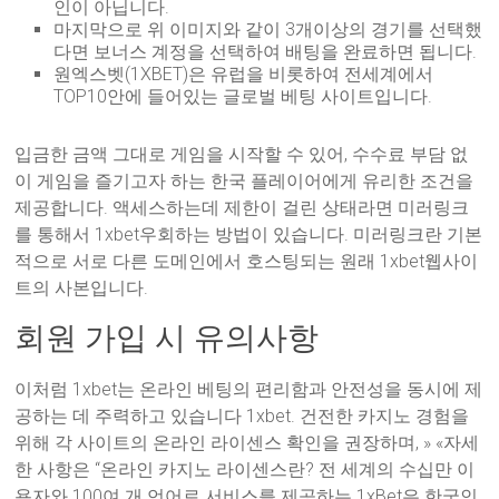
인이 아닙니다.
마지막으로 위 이미지와 같이 3개이상의 경기를 선택했
다면 보너스 계정을 선택하여 배팅을 완료하면 됩니다.
원엑스벳(1XBET)은 유럽을 비롯하여 전세계에서
TOP10안에 들어있는 글로벌 베팅 사이트입니다.
입금한 금액 그대로 게임을 시작할 수 있어, 수수료 부담 없
이 게임을 즐기고자 하는 한국 플레이어에게 유리한 조건을
제공합니다. 액세스하는데 제한이 걸린 상태라면 미러링크
를 통해서 1xbet우회하는 방법이 있습니다. 미러링크란 기본
적으로 서로 다른 도메인에서 호스팅되는 원래 1xbet웹사이
트의 사본입니다.
회원 가입 시 유의사항
이처럼 1xbet는 온라인 베팅의 편리함과 안전성을 동시에 제
공하는 데 주력하고 있습니다 1xbet. 건전한 카지노 경험을
위해 각 사이트의 온라인 라이센스 확인을 권장하며, » «자세
한 사항은 “온라인 카지노 라이센스란? 전 세계의 수십만 이
용자와 100여 개 언어로 서비스를 제공하는 1xBet은 한국인