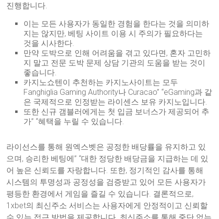
진행합니다.
이는 모든 사용자가 동일한 경험을 한다는 것을 의미하
지는 않지만, 베팅 사이트 이용 시 주의가 필요하다는
것을 시사한다.
만약 도박으로 인해 어려움을 겪고 있다면, 혼자 고민하
지 말고 전문 도박 문제 상담 기관의 도움을 받는 것이
좋습니다.
카지노쇼텐이 추천하는 카지노사이트는 모두
Fanghiglia Gaming Authority나 Curacao” “eGaming과 같
은 국제적으로 인정받는 라이센스 보유 카지노입니다.
또한 신규 갬블러에게는 첫 입금 보너스가 제공되어 추
가” “혜택을 누릴 수 있습니다.
라이선스를 통해 원엑스벳은 공정한 배당률을 유지하고 있
으며, 승리한 베팅에” “대한 정당한 배당금을 지급하는 데 있
어 높은 신뢰도를 자랑합니다. 또한, 정기적인 감사를 통해
시스템의 투명성과 공정성을 검증받고 있어 모든 사용자가
평등한 환경에서 게임을 즐길 수 있습니다. 결론적으로,
1xbet의 최신주소 서비스는 사용자에게 안정적이고 신뢰할
수 있는 접근 방법을 제공합니다. 최신주소를 통해 중단 없는