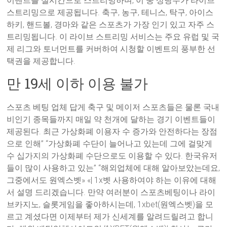
이벤트를 실시간으로 스트리밍하며, 이 중 상당수가 라이브
스트리밍으로 제공됩니다. 축구, 농구, 테니스, 탁구, 아이스
하키, 핸드볼, 경마와 같은 스포츠가 가장 인기 있고 자주 스
트리밍됩니다. 이 라이브 스트리밍 서비스는 주요 유럽 및 국
제 리그와 토너먼트를 커버하여 시청할 이벤트의 풍부한 선
택권을 제공합니다.
만 19세 이하 이용 불가
스포츠 베팅 업체 답게 축구 및 메이저 스포츠들은 물론 국내
비인기 종목들까지 매일 약 천개에 달하는 경기 이벤트들이
제공된다. 최근 가상화폐 이용자 수 증가와 안전하다는 장점
으로 인해” “가상화폐 수단이 늘어나고 있는데 그에 걸맞게
수 십가지의 가상화폐 수단으로도 이용할 수 있다. 한국유저
들이 많이 사용하고 있는” “해외업체에 대해 알아보았는데요,
그중에서도 원엑스벳» «| 1x벳 사용하여야 하는 이유에 대해
서 설명 드리겠습니다. 만약 여러분이 스포츠베팅이나 라이
브카지노, 슬롯게임을 좋아하시는데, 1xbet(원엑스벳)을 모
르고 계셨다면 이제부터 제가 신세계를 알려드릴려고 합니