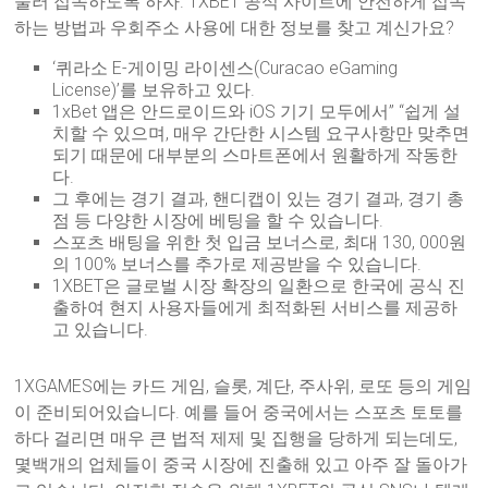
눌러 접속하도록 하자. 1XBET 공식 사이트에 안전하게 접속
하는 방법과 우회주소 사용에 대한 정보를 찾고 계신가요?
‘퀴라소 E-게이밍 라이센스(Curacao eGaming
License)’를 보유하고 있다.
1xBet 앱은 안드로이드와 iOS 기기 모두에서” “쉽게 설
치할 수 있으며, 매우 간단한 시스템 요구사항만 맞추면
되기 때문에 대부분의 스마트폰에서 원활하게 작동한
다.
그 후에는 경기 결과, 핸디캡이 있는 경기 결과, 경기 총
점 등 다양한 시장에 베팅을 할 수 있습니다.
스포츠 배팅을 위한 첫 입금 보너스로, 최대 130, 000원
의 100% 보너스를 추가로 제공받을 수 있습니다.
1XBET은 글로벌 시장 확장의 일환으로 한국에 공식 진
출하여 현지 사용자들에게 최적화된 서비스를 제공하
고 있습니다.
1XGAMES에는 카드 게임, 슬롯, 계단, 주사위, 로또 등의 게임
이 준비되어있습니다. 예를 들어 중국에서는 스포츠 토토를
하다 걸리면 매우 큰 법적 제제 및 집행을 당하게 되는데도,
몇백개의 업체들이 중국 시장에 진출해 있고 아주 잘 돌아가