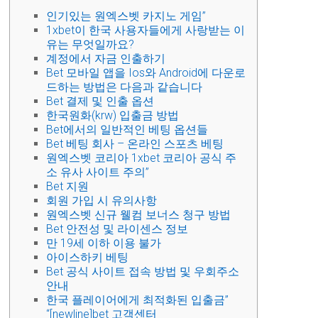
인기있는 원엑스벳 카지노 게임”
1xbet이 한국 사용자들에게 사랑받는 이
유는 무엇일까요?
계정에서 자금 인출하기
Bet 모바일 앱을 Ios와 Android에 다운로
드하는 방법은 다음과 같습니다
Bet 결제 및 인출 옵션
한국원화(krw) 입출금 방법
Bet에서의 일반적인 베팅 옵션들
Bet 베팅 회사 – 온라인 스포츠 베팅
원엑스벳 코리아 1xbet 코리아 공식 주
소 유사 사이트 주의”
Bet 지원
회원 가입 시 유의사항
원엑스벳 신규 웰컴 보너스 청구 방법
Bet 안전성 및 라이센스 정보
만 19세 이하 이용 불가
아이스하키 베팅
Bet 공식 사이트 접속 방법 및 우회주소
안내
한국 플레이어에게 최적화된 입출금”
“[newline]bet 고객센터