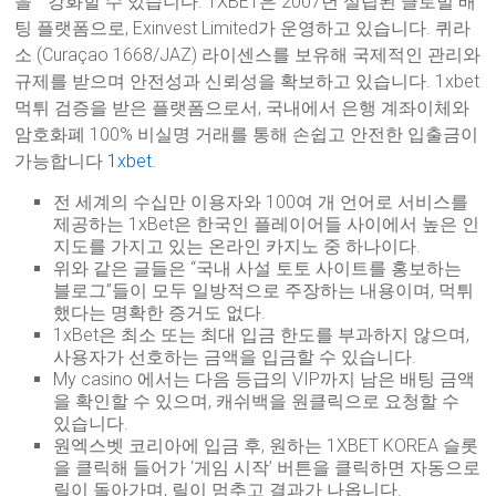
을” “강화할 수 있습니다. 1XBET은 2007년 설립된 글로벌 배
팅 플랫폼으로, Exinvest Limited가 운영하고 있습니다. 퀴라
소 (Curaçao 1668/JAZ) 라이센스를 보유해 국제적인 관리와
규제를 받으며 안전성과 신뢰성을 확보하고 있습니다. 1xbet
먹튀 검증을 받은 플랫폼으로서, 국내에서 은행 계좌이체와
암호화폐 100% 비실명 거래를 통해 손쉽고 안전한 입출금이
가능합니다
1xbet
.
전 세계의 수십만 이용자와 100여 개 언어로 서비스를
제공하는 1xBet은 한국인 플레이어들 사이에서 높은 인
지도를 가지고 있는 온라인 카지노 중 하나이다.
위와 같은 글들은 “국내 사설 토토 사이트를 홍보하는
블로그”들이 모두 일방적으로 주장하는 내용이며, 먹튀
했다는 명확한 증거도 없다.
1xBet은 최소 또는 최대 입금 한도를 부과하지 않으며,
사용자가 선호하는 금액을 입금할 수 있습니다.
My casino 에서는 다음 등급의 VIP까지 남은 배팅 금액
을 확인할 수 있으며, 캐쉬백을 원클릭으로 요청할 수
있습니다.
원엑스벳 코리아에 입금 후, 원하는 1XBET KOREA 슬롯
을 클릭해 들어가 ‘게임 시작’ 버튼을 클릭하면 자동으로
릴이 돌아가며, 릴이 멈추고 결과가 나옵니다.