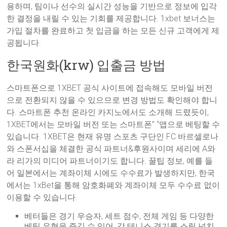
용하며, 팀이나 선수의 실시간 성능을 기반으로 정보에 입각
한 결정을 내릴 수 있는 기회를 제공합니다. 1xbet 보너스는
가입 절차를 완료하고 첫 입금을 하는 모든 신규 고객에게 제
공됩니다.
한국원화(krw) 입출금 방법
스마트폰으로 1XBET 공식 사이트에 접속해도 모바일 버전
으로 전환되지 않을 수 있으므로 변경 방법도 확인해야 합니
다. 스마트폰 추천 온라인 카지노에서도 소개해 드렸듯이,
1XBET에서는 모바일 버전 또는 스마트폰” “앱으로 베팅할 수
있습니다. 1XBET은 현재 유명 스포츠 구단인 FC 바르셀로나
와 스폰서십을 체결한 공식 파트너&후원사이며 세리에 A와
라 리가의 미디어 파트너이기도 합니다. 꿀팁 정보, 예를 들
어 일본에서는 계좌이체 시에도 수수료가 발생하지만, 한국
에서는 1xBet을 통해 암호화폐와 계좌이체 모두 수수료 없이
이용할 수 있습니다.
베터들은 경기 우승자, 세트 점수, 전체 게임 등 다양한
베팅 유형을 즐길 수 있어, 각 테니스 경기를 스릴 넘치