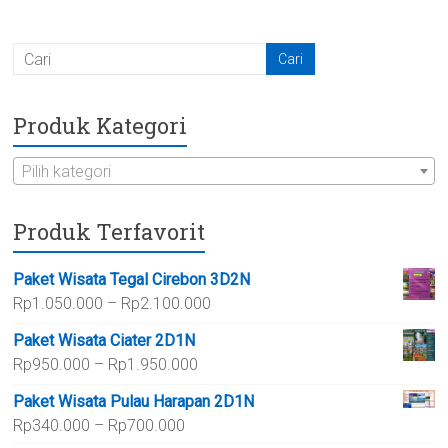
Produk Kategori
Pilih kategori
Produk Terfavorit
Paket Wisata Tegal Cirebon 3D2N
Rentang
Rp
1.050.000
–
Rp
2.100.000
harga:
Paket Wisata Ciater 2D1N
Rp1.050.000
Rentang
Rp
950.000
–
Rp
1.950.000
hingga
harga:
Rp2.100.000
Paket Wisata Pulau Harapan 2D1N
Rp950.000
Rentang
Rp
340.000
–
Rp
700.000
hingga