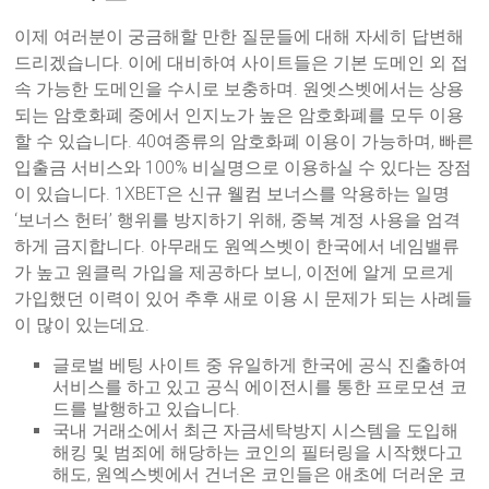
이제͏ 여러분이͏ 궁금͏해할 만͏한 질문͏들에 대해 자세͏히 답변해
드리겠습니͏다. 이에 대비하여 사이트들은 기본 도메인 외 접
속 가능한 도메인을 수시로 보충하며. 원엣스벳에서는 상용
되는 암호화폐 중에서 인지노가 높은 암호화폐를 모두 이용
할 수 있습니다. 40여종류의 암호화폐 이용이 가능하며, 빠른
입출금 서비스와 100% 비실명으로 이용하실 수 있다는 장점
이 있습니다. 1XBET은 신규 웰컴 보너스를 악용하는 일명
‘보너스 헌터’ 행위를 방지하기 위해, 중복 계정 사용을 엄격
하게 금지합니다. 아무래도 원엑스벳이 한국에서 네임밸류
가 높고 원클릭 가입을 제공하다 보니, 이전에 알게 모르게
가입했던 이력이 있어 추후 새로 이용 시 문제가 되는 사례들
이 많이 있는데요.
글로벌 베팅 사이트 중 유일하게 한국에 공식 진출하여
서비스를 하고 있고 공식 에이전시를 통한 프로모션 코
드를 발행하고 있습니다.
국내 거래소에서 최근 자금세탁방지 시스템을 도입해
해킹 및 범죄에 해당하는 코인의 필터링을 시작했다고
해도, 원엑스벳에서 건너온 코인들은 애초에 더러운 코