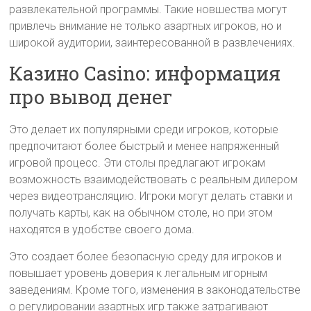
развлекательной программы. Такие новшества могут
привлечь внимание не только азартных игроков, но и
широкой аудитории, заинтересованной в развлечениях.
Казино Casino: информация
про вывод денег
Это делает их популярными среди игроков, которые
предпочитают более быстрый и менее напряженный
игровой процесс. Эти столы предлагают игрокам
возможность взаимодействовать с реальным дилером
через видеотрансляцию. Игроки могут делать ставки и
получать карты, как на обычном столе, но при этом
находятся в удобстве своего дома.
Это создает более безопасную среду для игроков и
повышает уровень доверия к легальным игорным
заведениям. Кроме того, изменения в законодательстве
о регулировании азартных игр также затрагивают