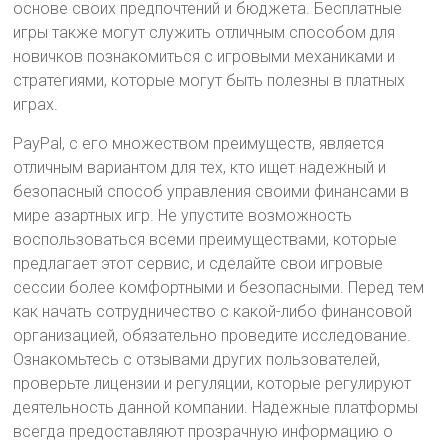
основе своих предпочтений и бюджета. Бесплатные
игры также могут служить отличным способом для
новичков познакомиться с игровыми механиками и
стратегиями, которые могут быть полезны в платных
играх.
PayPal, с его множеством преимуществ, является
отличным вариантом для тех, кто ищет надежный и
безопасный способ управления своими финансами в
мире азартных игр. Не упустите возможность
воспользоваться всеми преимуществами, которые
предлагает этот сервис, и сделайте свои игровые
сессии более комфортными и безопасными. Перед тем
как начать сотрудничество с какой-либо финансовой
организацией, обязательно проведите исследование.
Ознакомьтесь с отзывами других пользователей,
проверьте лицензии и регуляции, которые регулируют
деятельность данной компании. Надежные платформы
всегда предоставляют прозрачную информацию о