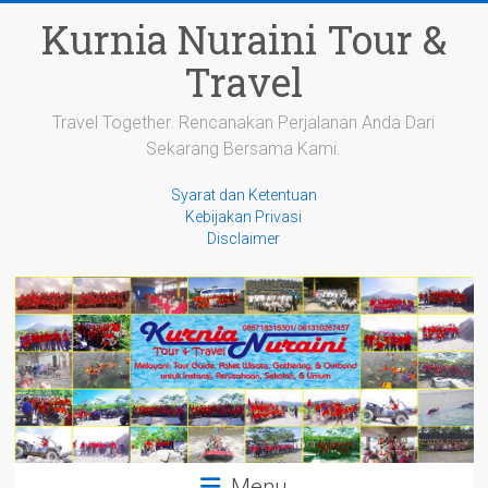
Skip
Kurnia Nuraini Tour &
to
content
Travel
Travel Together. Rencanakan Perjalanan Anda Dari
Sekarang Bersama Kami.
Syarat dan Ketentuan
Kebijakan Privasi
Disclaimer
Menu