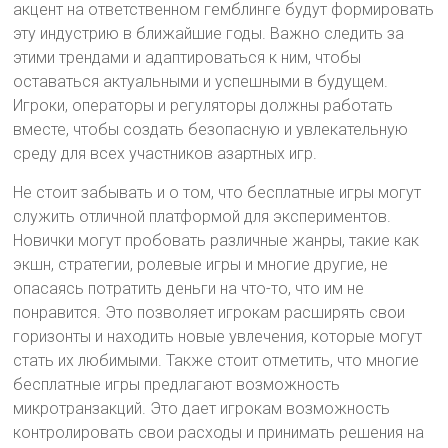
акцент на ответственном гемблинге будут формировать
эту индустрию в ближайшие годы. Важно следить за
этими трендами и адаптироваться к ним, чтобы
оставаться актуальными и успешными в будущем.
Игроки, операторы и регуляторы должны работать
вместе, чтобы создать безопасную и увлекательную
среду для всех участников азартных игр.
Не стоит забывать и о том, что бесплатные игры могут
служить отличной платформой для экспериментов.
Новички могут пробовать различные жанры, такие как
экшн, стратегии, ролевые игры и многие другие, не
опасаясь потратить деньги на что-то, что им не
понравится. Это позволяет игрокам расширять свои
горизонты и находить новые увлечения, которые могут
стать их любимыми. Также стоит отметить, что многие
бесплатные игры предлагают возможность
микротранзакций. Это дает игрокам возможность
контролировать свои расходы и принимать решения на