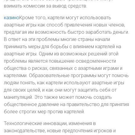
взимать комиссии за вывод средств.
казино
Кроме того, картели могут использовать
азартные игры как способ привлечения новых членов,
предлагая им возможность быстро заработать деньги.
В ответ на эти проблемы многие страны начали
принимать меры для борьбы с влиянием картелей на
азартные игры. Одним из возможных решений этой
проблемы является повышение осведомленности
общества о рисках, связанных с азартными играми и
картелями. Образовательные программы могут помочь
людям понять, как картели используют азартные игры
для своих целей, и как они могут защитить себя от
манипуляций. Это также может помочь создать
общественное давление на правительство для принятия
более строгих мер против картелей.
Технологические инновации, изменения в
законодательстве, новые предпочтения игроков и