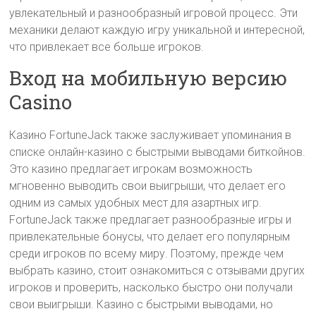
увлекательный и разнообразный игровой процесс. Эти
механики делают каждую игру уникальной и интересной,
что привлекает все больше игроков.
Вход на мобильную версию
Casino
Казино FortuneJack также заслуживает упоминания в
списке онлайн-казино с быстрыми выводами биткойнов.
Это казино предлагает игрокам возможность
мгновенно выводить свои выигрыши, что делает его
одним из самых удобных мест для азартных игр.
FortuneJack также предлагает разнообразные игры и
привлекательные бонусы, что делает его популярным
среди игроков по всему миру. Поэтому, прежде чем
выбрать казино, стоит ознакомиться с отзывами других
игроков и проверить, насколько быстро они получали
свои выигрыши. Казино с быстрыми выводами, но