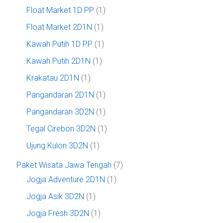
Float Market 1D PP
(1)
Float Market 2D1N
(1)
Kawah Putih 1D PP
(1)
Kawah Putih 2D1N
(1)
Krakatau 2D1N
(1)
Pangandaran 2D1N
(1)
Pangandaran 3D2N
(1)
Tegal Cirebon 3D2N
(1)
Ujung Kulon 3D2N
(1)
Paket Wisata Jawa Tengah
(7)
Jogja Adventure 2D1N
(1)
Jogja Asik 3D2N
(1)
Jogja Fresh 3D2N
(1)