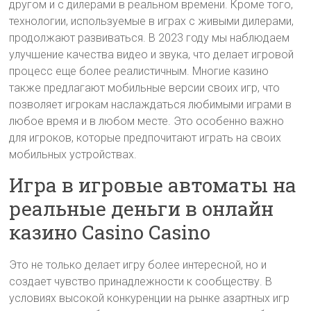
другом и с дилерами в реальном времени. Кроме того,
технологии, используемые в играх с живыми дилерами,
продолжают развиваться. В 2023 году мы наблюдаем
улучшение качества видео и звука, что делает игровой
процесс еще более реалистичным. Многие казино
также предлагают мобильные версии своих игр, что
позволяет игрокам наслаждаться любимыми играми в
любое время и в любом месте. Это особенно важно
для игроков, которые предпочитают играть на своих
мобильных устройствах.
Игра в игровые автоматы на
реальные деньги в онлайн
казино Casino Casino
Это не только делает игру более интересной, но и
создает чувство принадлежности к сообществу. В
условиях высокой конкуренции на рынке азартных игр