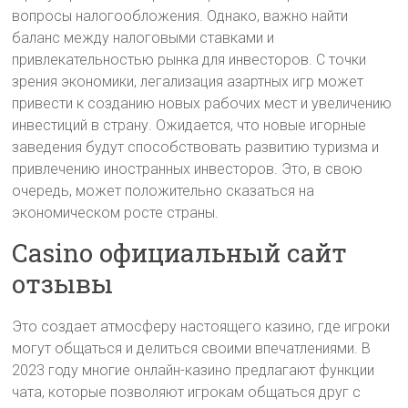
вопросы налогообложения. Однако, важно найти
баланс между налоговыми ставками и
привлекательностью рынка для инвесторов. С точки
зрения экономики, легализация азартных игр может
привести к созданию новых рабочих мест и увеличению
инвестиций в страну. Ожидается, что новые игорные
заведения будут способствовать развитию туризма и
привлечению иностранных инвесторов. Это, в свою
очередь, может положительно сказаться на
экономическом росте страны.
Casino официальный сайт
отзывы
Это создает атмосферу настоящего казино, где игроки
могут общаться и делиться своими впечатлениями. В
2023 году многие онлайн-казино предлагают функции
чата, которые позволяют игрокам общаться друг с