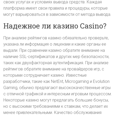
своих услугах и условиях вывода средств. Каждая
платформа имеет свои правила и процедуры, которые
могут варьироваться в зависимости от метода вывода.
Надежное ли казино Casino?
При анализе рейтингов казино обязательно проверьте,
указана ли информация о лицензии и какие органы ее
выдали. При сравнении казино обратите внимание на
наличие SSL-сертификатов и других мер безопасности,
таких как двухфакторная аутентификация. При анализе
рейтингов обратите внимание на провайдеров игр, с
которыми сотрудничает казино. Известные
разработчики, такие как NetEnt, Microgaming и Evolution
Gaming, обычно предлагают высококачественные игры
с отличной графикой и интересным игровым процессом.
Некоторые казино могут предлагать большие бонусы,
но с высокими требованиями к ставкам, что делает их
менее привлекательными. Качество обслуживания