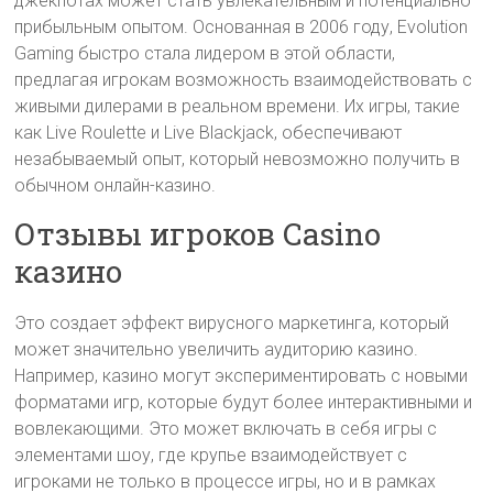
джекпотах может стать увлекательным и потенциально
прибыльным опытом. Основанная в 2006 году, Evolution
Gaming быстро стала лидером в этой области,
предлагая игрокам возможность взаимодействовать с
живыми дилерами в реальном времени. Их игры, такие
как Live Roulette и Live Blackjack, обеспечивают
незабываемый опыт, который невозможно получить в
обычном онлайн-казино.
Отзывы игроков Casino
казино
Это создает эффект вирусного маркетинга, который
может значительно увеличить аудиторию казино.
Например, казино могут экспериментировать с новыми
форматами игр, которые будут более интерактивными и
вовлекающими. Это может включать в себя игры с
элементами шоу, где крупье взаимодействует с
игроками не только в процессе игры, но и в рамках