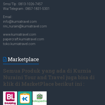
Sms/Tlp : 0813-1026-7457
Wa/Telegram : 0857-1831-5301
Email :
info@kurniatravel.com
rini_nuraini@kurniatravel.com
www.kurniatravel.com
papercraft.kurniatravel.com
toko.kurniatravel.com
Marketplace
Semua Produk yang ada di Kurnia
Nuraini Tour and Travel juga bisa di
klik di MarketPlace berikut ini :