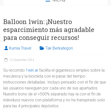
Balloon 1win: ¡Nuestro
esparcimiento más agradable
para conseguir recursos!
Kurnia Travel
Tak Berkategori
14 Desember 2024
Su recorrido
1win ar
facilita el gigantesco empleo sobre la
mecánica y la bicicleta con el pasar del tiempo
instrucciones detalladas. Incluyo pensado con el fin de que
las usuarios naveguen por cada uno de sus apartados.
Nuestro bono de el +500% separado hay la con el fin de
individuos nuevos con plataforma y no ha transpirado solo
para las 4 principales depósitos.