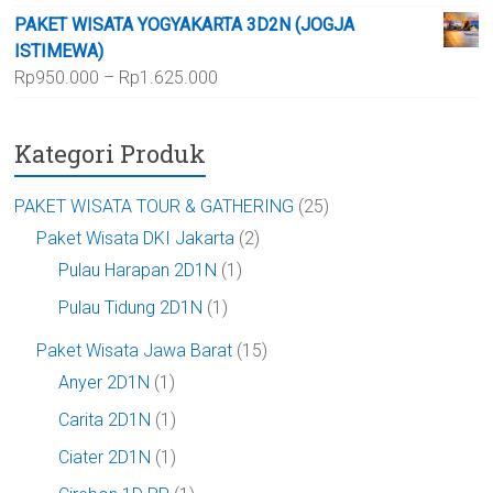
harga:
Rp700.000
PAKET WISATA YOGYAKARTA 3D2N (JOGJA
Rp1.150.000
ISTIMEWA)
hingga
Rentang
Rp
950.000
–
Rp
1.625.000
Rp1.875.000
harga:
Rp950.000
Kategori Produk
hingga
Rp1.625.000
PAKET WISATA TOUR & GATHERING
(25)
Paket Wisata DKI Jakarta
(2)
Pulau Harapan 2D1N
(1)
Pulau Tidung 2D1N
(1)
Paket Wisata Jawa Barat
(15)
Anyer 2D1N
(1)
Carita 2D1N
(1)
Ciater 2D1N
(1)