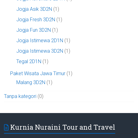
Jogja Asik 3D2N
(1)
Jogja Fresh 3D2N
(1)
Jogja Fun 3D2N
(1)
Jogja Istimewa 2D1N
(1)
Jogja Istimewa 3D2N
(1)
Tegal 2D1N
(1)
Paket Wisata Jawa Timur
(1)
Malang 3D2N
(1)
Tanpa kategori
(0)
Kurnia Nuraini Tour and Travel