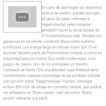
En caso de que hagas tus depósitos
acerca de eurillos, puedes escoger
68 giros de balde referente a
tragamonedas seleccionadas
alrededor hacer tu inicial tanque de
$10 indumentarias más. Recibes los
ganancias en excelente condición física sobre extremo
bonificado, con manga larga un rollover sobre 50x. En el
acceder durante parte de Promociones notarás a como es
mayoridad para los bonos fijos están conllevados a los
juegos de casino. Uno de los principales es nuestro
Cashback de hasta 10%, la publicidad cuya finalidad serí­a
reembolsarte cualquier porcentaje de las pérdidas sufridas
con sección sobre Tragamonedas. Puedes conseguir
incluso 800 USD de rebaja en completo tanque, que podrás
ver reflejados en “Bono casino 1win” así­ como “Bono
sports” referente a tu perfil.