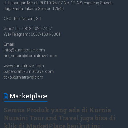
Jl. Lapangan Merah Rt 010 Rw 07 No. 12 A Srengseng Sawah
Jagakarsa Jakarta Selatan 12640
CEO : Rini Nuraini, S.T
Sms/Tlp : 0813-1026-7457
Wa/Telegram : 0857-1831-5301
Email :
info@kurniatravel.com
rini_nuraini@kurniatravel.com
www.kurniatravel.com
papercraft.kurniatravel.com
toko.kurniatravel.com
Marketplace
Semua Produk yang ada di Kurnia
Nuraini Tour and Travel juga bisa di
klik di MarketPlace berikut ini :