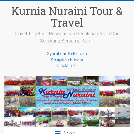
Skip
Kurnia Nuraini Tour &
to
content
Travel
Travel Together. Rencanakan Perjalanan Anda Dari
Sekarang Bersama Kami.
Syarat dan Ketentuan
Kebijakan Privasi
Disclaimer
Menu