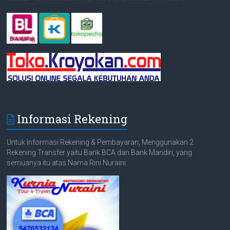
Informasi Rekening
Untuk Informasi Rekening & Pembayaran, Menggunakan 2
Rekening Transfer yaitu Bank BCA dan Bank Mandiri, yang
semuanya itu atas Nama Rini Nuraini.