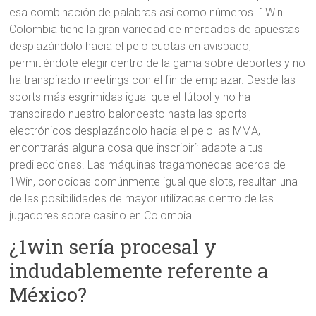
esa combinación de palabras así­ como números. 1Win
Colombia tiene la gran variedad de mercados de apuestas
desplazándolo hacia el pelo cuotas en avispado,
permitiéndote elegir dentro de la gama sobre deportes y no
ha transpirado meetings con el fin de emplazar. Desde las
sports más esgrimidas igual que el fútbol y no ha
transpirado nuestro baloncesto hasta las sports
electrónicos desplazándolo hacia el pelo las MMA,
encontrarás alguna cosa que inscribirí¡ adapte a tus
predilecciones. Las máquinas tragamonedas acerca de
1Win, conocidas comúnmente igual que slots, resultan una
de las posibilidades de mayor utilizadas dentro de las
jugadores sobre casino en Colombia.
¿1win serí­a procesal y
indudablemente referente a
México?