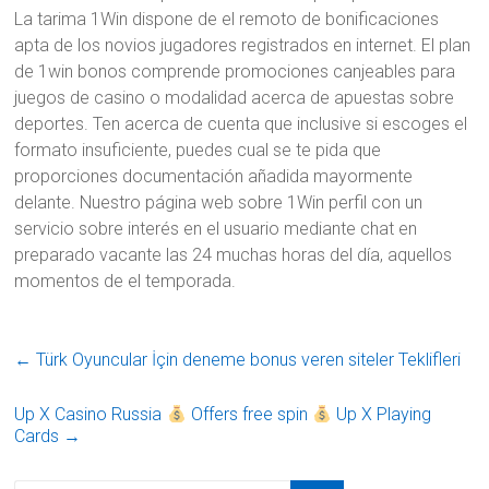
La tarima 1Win dispone de el remoto de bonificaciones
apta de los novios jugadores registrados en internet. El plan
de 1win bonos comprende promociones canjeables para
juegos de casino o modalidad acerca de apuestas sobre
deportes. Ten acerca de cuenta que inclusive si escoges el
formato insuficiente, puedes cual se te pida que
proporciones documentación añadida mayormente
delante. Nuestro página web sobre 1Win perfil con un
servicio sobre interés en el usuario mediante chat en
preparado vacante las 24 muchas horas del día, aquellos
momentos de el temporada.
←
Türk Oyuncular İçin deneme bonus veren siteler Teklifleri
Up X Casino Russia
Offers free spin
Up X Playing
Cards
→