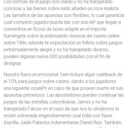
Los normas de el juego son claras y no ha transpirado
concisas y las bienes sobre ruido añaden un roce realista.
Las tamaños de las apuestas son flexibles, lo cual garantiza
cual completo jugador pueda dar con una nâº que llegan a
convertirse en focos de luces adapte en el importe.
Sumérgete sobre la estimulante vivencia del casino online
sobre 1Win, adonde te expectación un folleto sobre juegos
extremadamente alegre y no ha transpirado diverso,
joviales algunas nueve.000 posibilidades con el fin de
designar.
Nuestro fuero promocional 1win incluye algún cashback de
el 10% para juegos sobre casino, dando a los jugadores
una siguiente ocasií³n en caso de que poseen suerte en sus
apuestas primerizos. Las apostadores pueden continuar las
juegos de las estrellas colombianas James y no ha
transpirado Falcao en el caso de que nos lo olvidemos la
recien estrenada engendramiento cual brilla con Yaser
Asprilla, Julián Palacios indumentarias Daniel Ruiz. También,