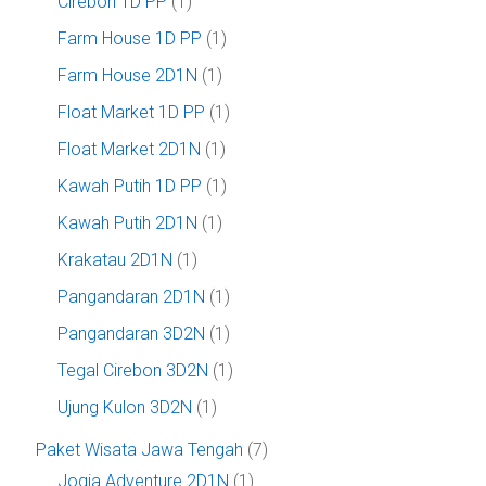
Cirebon 1D PP
(1)
Farm House 1D PP
(1)
Farm House 2D1N
(1)
Float Market 1D PP
(1)
Float Market 2D1N
(1)
Kawah Putih 1D PP
(1)
Kawah Putih 2D1N
(1)
Krakatau 2D1N
(1)
Pangandaran 2D1N
(1)
Pangandaran 3D2N
(1)
Tegal Cirebon 3D2N
(1)
Ujung Kulon 3D2N
(1)
Paket Wisata Jawa Tengah
(7)
Jogja Adventure 2D1N
(1)