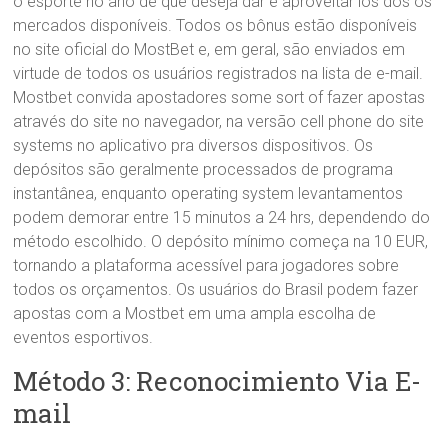
o esporte no ano de que deseja dar e aproveitar los dos os
mercados disponíveis. Todos os bônus estão disponíveis
no site oficial do MostBet e, em geral, são enviados em
virtude de todos os usuários registrados na lista de e-mail.
Mostbet convida apostadores some sort of fazer apostas
através do site no navegador, na versão cell phone do site
systems no aplicativo pra diversos dispositivos. Os
depósitos são geralmente processados de programa
instantânea, enquanto operating system levantamentos
podem demorar entre 15 minutos a 24 hrs, dependendo do
método escolhido. O depósito mínimo começa na 10 EUR,
tornando a plataforma acessível para jogadores sobre
todos os orçamentos. Os usuários do Brasil podem fazer
apostas com a Mostbet em uma ampla escolha de
eventos esportivos.
Método 3: Reconocimiento Via E-
mail