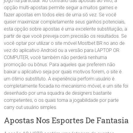
jogo na particular. Ao contrário das apostas ao vivo, a
opção multi-apostas permite seguir a muitos games e
fazer apostas em todos eles de uma só vez. Se você
quiser maximizar completamente seus ganhos potenciais,
esta opção sobre apostas é uma excelente substituição, a
partir de que você preveja com precisão os resultados. Se
você optar por utilizar o site móvel Mostbet BR no ano de
vez do aplicativo Android ou a versão para LAPTOP OR
COMPUTER, você também não perderá nenhuma
promoção ou bônus. Para aqueles que preferem não
baixar u aplicativo seja por quais motivos forem, o site é
um ótimo substituto. A experiência perform usuário é
completamente focada no mecanismo móvel, e um site foi
desenhado por uma squadra de designers bastante
competentes, o os quais torna a jogabilidade por parte
carry out usuário simples.
Apostas Nos Esportes De Fantasia