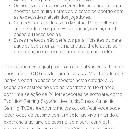
Os bónus e promoções oferecidos pelo agente para
apostas são muito lucrativos, e estão de acordo com
as expectativas atuais dos jogadores.
Comece sua aventura zero Mostbet PT escolhendo
um método de registro — ‘Um Clique’, celular, email-
based ou redes sociais.
Esses métodos são perfeitos para iniciantes ou para
aqueles que valorizam uma entrada direta at the sem
complicação simply no mundo dos games online.
Para os clientes o qual procuram alternativas em virtude de
apostar em TOTO no site para apostas, a Mostbet oferece
incríveis oportunidades de apostas nesta categoria. A
seção de cassinos ao vivo na Mostbet é muito grande,
com uma seleção de 24 fornecedores de software, como
Evolution Gaming, Skywind Live, LuckyStreak, Authentic
Gaming, TVBet, electronic muitos outros! Aqui, você pode
jogar jogos de cassino com um seller ao vivo imitando a
experiência genuine do cassino, só a partir carry out
conforto de tua própria casa. Na Mostbet, você tem a