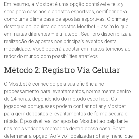
Em resumo, a Mostbet é uma opção confiável e feliz y
sana para cassinos e apostas esportivas, certificando-a
como uma ótima casa de apostas esportivas. O primary
destaque da locuinta de apostas Mostbet – assim lo que
em muitas diferentes – é u futebol. Seu libro disponibiliza a
realização de apostas nos principais eventos desta
modalidade. Você poderá apostar em muitos torneios ao
redor do mundo com possibilities atrativos.
Método 2: Registro Via Celular
O Mostbet é conhecido pela sua eficiência no
processamento para levantamentos, normalmente dentro
de 24 horas, dependendo do método escolhido. Os
jogadores portugueses podem confiar not any Mostbet
para gerir depósitos e levantamentos de forma segura e
rápida. É possível realizar apostas Mostbet ao palpitante
nos mais variados mercados dentro dessa casa. Basta
determinar a opção “Ao Vivo” localizada not any menu, que