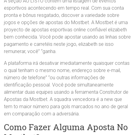
A seção AO LISTO contém uma listagem de eventos
esportivos acontecendo em tempo real. Com sua conta
pronta e bônus resgatado, discover a variedade sobre
jogos e opções de apostas do Mostbet. A Mostbet é uma
proyecto de apostas esportivas online confiável elizabeth
bem conhecida. Você pode apostar usando as linhas sobre
pagamento e carretéis neste jogo, elizabeth se isso
remunerar, você” “ganha.
A plataforma irá desativar imediatamente quaisquer contas
o qual tenham o mesmo nome, endereço sobre e-mail,
número de telefone” “ou outras informações de
identificação pessoal. Você pode simultaneamente
alimentar duas equipes usando a ferramenta Construtor de
Apostas da Mostbet. A squadra vencedora é a new que
tem to maior número para gols marcados no ano de geral
em comparação com a adversária.
Como Fazer Alguma Aposta No