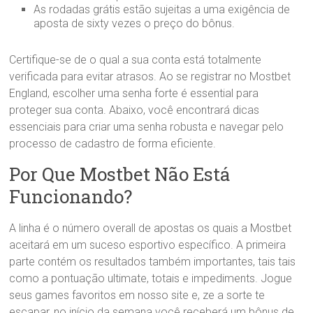
As rodadas grátis estão sujeitas a uma exigência de
aposta de sixty vezes o preço do bônus.
Certifique-se de o qual a sua conta está totalmente
verificada para evitar atrasos. Ao se registrar no Mostbet
England, escolher uma senha forte é essential para
proteger sua conta. Abaixo, você encontrará dicas
essenciais para criar uma senha robusta e navegar pelo
processo de cadastro de forma eficiente.
Por Que Mostbet Não Está
Funcionando?
A linha é o número overall de apostas os quais a Mostbet
aceitará em um suceso esportivo específico. A primeira
parte contém os resultados também importantes, tais tais
como a pontuação ultimate, totais e impediments. Jogue
seus games favoritos em nosso site e, ze a sorte te
escapar, no início da semana você receberá um bônus de