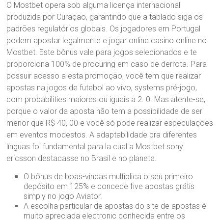
O Mostbet opera sob alguma licença internacional
produzida por Curaçao, garantindo que a tablado siga os
padrões regulatórios globais. Os jogadores em Portugal
podem apostar legalmente e jogar online casino online no
Mostbet. Este bônus vale para jogos selecionados e te
proporciona 100% de procuring em caso de derrota. Para
possuir acesso a esta promoção, você tem que realizar
apostas na jogos de futebol ao vivo, systems pré-jogo,
com probabilities maiores ou iguais a 2. 0. Mas atente-se,
porque o valor da aposta não tem a possibilidade de ser
menor que R$ 40, 00 e você só pode realizar especulações
em eventos modestos. A adaptabilidade pra diferentes
línguas foi fundamental para la cual a Mostbet sony
ericsson destacasse no Brasil e no planeta.
O bônus de boas-vindas multiplica o seu primeiro
depósito em 125% e concede five apostas grátis
simply no jogo Aviator.
A escolha particular de apostas do site de apostas é
muito apreciada electronic conhecida entre os