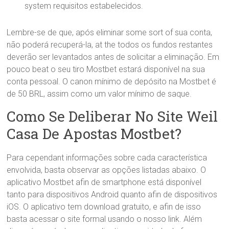
system requisitos estabelecidos.
Lembre-se de que, após eliminar some sort of sua conta,
não poderá recuperá-la, at the todos os fundos restantes
deverão ser levantados antes de solicitar a eliminação. Em
pouco beat o seu tiro Mostbet estará disponível na sua
conta pessoal. O canon mínimo de depósito na Mostbet é
de 50 BRL, assim como um valor mínimo de saque.
Como Se Deliberar No Site Weil
Casa De Apostas Mostbet?
Para cependant informações sobre cada característica
envolvida, basta observar as opções listadas abaixo. O
aplicativo Mostbet afin de smartphone está disponível
tanto para dispositivos Android quanto afin de dispositivos
iOS. O aplicativo tem download gratuito, e afin de isso
basta acessar o site formal usando o nosso link. Além