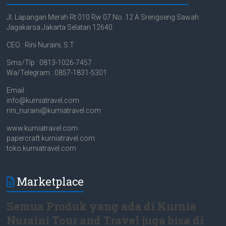
Jl. Lapangan Merah Rt 010 Rw 07 No. 12 A Srengseng Sawah
Jagakarsa Jakarta Selatan 12640
CEO : Rini Nuraini, S.T
Sms/Tlp : 0813-1026-7457
Wa/Telegram : 0857-1831-5301
Email :
info@kurniatravel.com
rini_nuraini@kurniatravel.com
www.kurniatravel.com
papercraft.kurniatravel.com
toko.kurniatravel.com
Marketplace
Semua Produk yang ada di Kurnia
Nuraini Tour and Travel juga bisa di