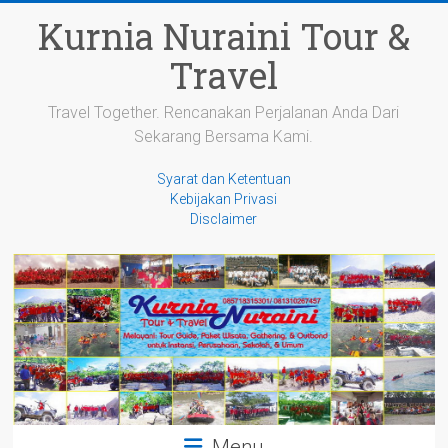
Skip
Kurnia Nuraini Tour &
to
content
Travel
Travel Together. Rencanakan Perjalanan Anda Dari
Sekarang Bersama Kami.
Syarat dan Ketentuan
Kebijakan Privasi
Disclaimer
Menu