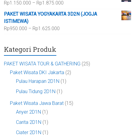
Rentang
Rp
1.150.000
–
Rp
1.875.000
hingga
harga:
Rp700.000
PAKET WISATA YOGYAKARTA 3D2N (JOGJA
Rp1.150.000
ISTIMEWA)
hingga
Rentang
Rp
950.000
–
Rp
1.625.000
Rp1.875.000
harga:
Rp950.000
Kategori Produk
hingga
Rp1.625.000
PAKET WISATA TOUR & GATHERING
(25)
Paket Wisata DKI Jakarta
(2)
Pulau Harapan 2D1N
(1)
Pulau Tidung 2D1N
(1)
Paket Wisata Jawa Barat
(15)
Anyer 2D1N
(1)
Carita 2D1N
(1)
Ciater 2D1N
(1)