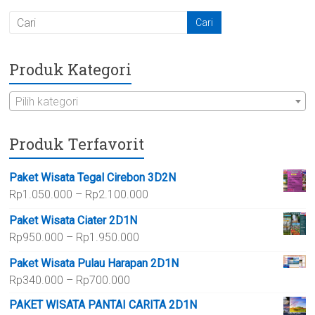
Produk Kategori
Pilih kategori
Produk Terfavorit
Paket Wisata Tegal Cirebon 3D2N
Rentang
Rp
1.050.000
–
Rp
2.100.000
harga:
Paket Wisata Ciater 2D1N
Rp1.050.000
Rentang
Rp
950.000
–
Rp
1.950.000
hingga
harga:
Rp2.100.000
Paket Wisata Pulau Harapan 2D1N
Rp950.000
Rentang
Rp
340.000
–
Rp
700.000
hingga
harga:
Rp1.950.000
PAKET WISATA PANTAI CARITA 2D1N
Rp340.000