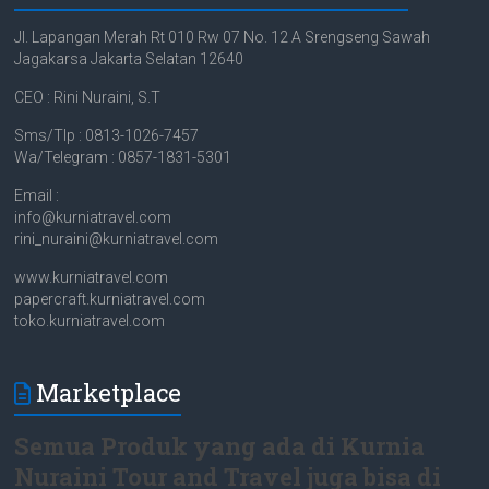
Jl. Lapangan Merah Rt 010 Rw 07 No. 12 A Srengseng Sawah
Jagakarsa Jakarta Selatan 12640
CEO : Rini Nuraini, S.T
Sms/Tlp : 0813-1026-7457
Wa/Telegram : 0857-1831-5301
Email :
info@kurniatravel.com
rini_nuraini@kurniatravel.com
www.kurniatravel.com
papercraft.kurniatravel.com
toko.kurniatravel.com
Marketplace
Semua Produk yang ada di Kurnia
Nuraini Tour and Travel juga bisa di