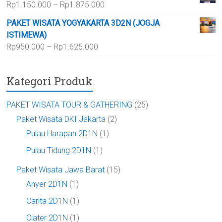
Rentang
Rp
1.150.000
–
Rp
1.875.000
hingga
harga:
Rp700.000
PAKET WISATA YOGYAKARTA 3D2N (JOGJA
Rp1.150.000
ISTIMEWA)
hingga
Rentang
Rp
950.000
–
Rp
1.625.000
Rp1.875.000
harga:
Rp950.000
Kategori Produk
hingga
Rp1.625.000
PAKET WISATA TOUR & GATHERING
(25)
Paket Wisata DKI Jakarta
(2)
Pulau Harapan 2D1N
(1)
Pulau Tidung 2D1N
(1)
Paket Wisata Jawa Barat
(15)
Anyer 2D1N
(1)
Carita 2D1N
(1)
Ciater 2D1N
(1)