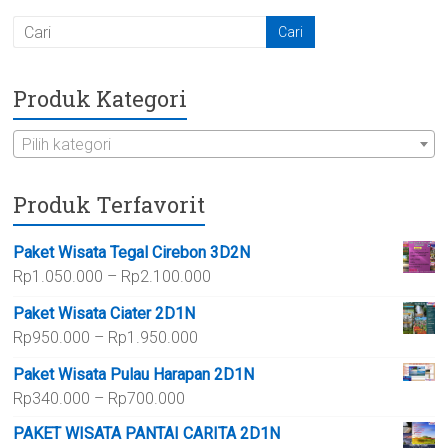
Produk Kategori
Pilih kategori
Produk Terfavorit
Paket Wisata Tegal Cirebon 3D2N
Rentang
Rp
1.050.000
–
Rp
2.100.000
harga:
Paket Wisata Ciater 2D1N
Rp1.050.000
Rentang
Rp
950.000
–
Rp
1.950.000
hingga
harga:
Rp2.100.000
Paket Wisata Pulau Harapan 2D1N
Rp950.000
Rentang
Rp
340.000
–
Rp
700.000
hingga
harga:
Rp1.950.000
PAKET WISATA PANTAI CARITA 2D1N
Rp340.000