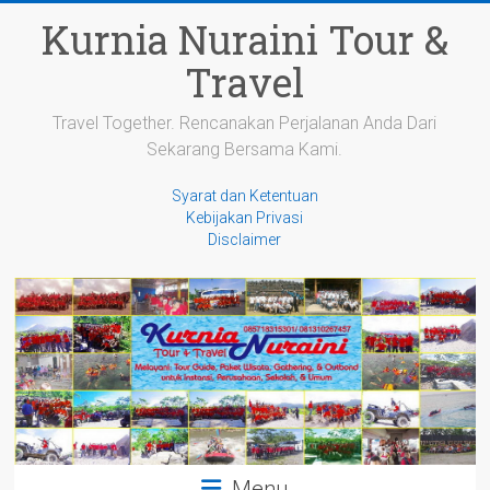
Skip
Kurnia Nuraini Tour &
to
content
Travel
Travel Together. Rencanakan Perjalanan Anda Dari
Sekarang Bersama Kami.
Syarat dan Ketentuan
Kebijakan Privasi
Disclaimer
Menu