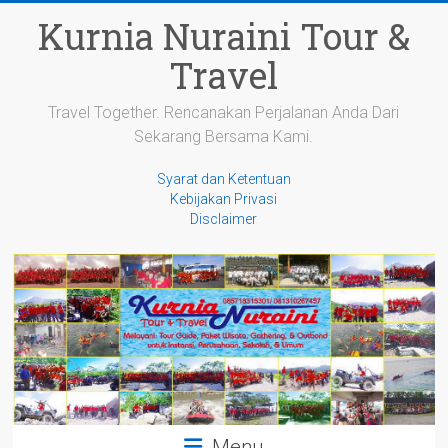
Skip
Kurnia Nuraini Tour &
to
content
Travel
Travel Together. Rencanakan Perjalanan Anda Dari
Sekarang Bersama Kami.
Syarat dan Ketentuan
Kebijakan Privasi
Disclaimer
Menu