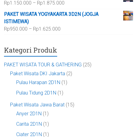
Rentang
Rp
1.150.000
–
Rp
1.875.000
hingga
harga:
Rp700.000
PAKET WISATA YOGYAKARTA 3D2N (JOGJA
Rp1.150.000
ISTIMEWA)
hingga
Rentang
Rp
950.000
–
Rp
1.625.000
Rp1.875.000
harga:
Rp950.000
Kategori Produk
hingga
Rp1.625.000
PAKET WISATA TOUR & GATHERING
(25)
Paket Wisata DKI Jakarta
(2)
Pulau Harapan 2D1N
(1)
Pulau Tidung 2D1N
(1)
Paket Wisata Jawa Barat
(15)
Anyer 2D1N
(1)
Carita 2D1N
(1)
Ciater 2D1N
(1)