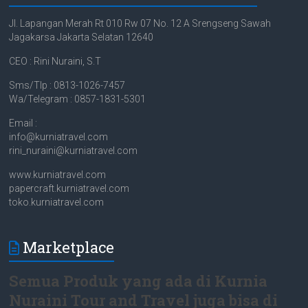
Jl. Lapangan Merah Rt 010 Rw 07 No. 12 A Srengseng Sawah
Jagakarsa Jakarta Selatan 12640
CEO : Rini Nuraini, S.T
Sms/Tlp : 0813-1026-7457
Wa/Telegram : 0857-1831-5301
Email :
info@kurniatravel.com
rini_nuraini@kurniatravel.com
www.kurniatravel.com
papercraft.kurniatravel.com
toko.kurniatravel.com
Marketplace
Semua Produk yang ada di Kurnia
Nuraini Tour and Travel juga bisa di