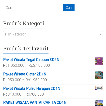
Produk Kategori
Pilih kategori
Produk Terfavorit
Paket Wisata Tegal Cirebon 3D2N
Rentang
Rp
1.050.000
–
Rp
2.100.000
harga:
Paket Wisata Ciater 2D1N
Rp1.050.000
Rentang
Rp
950.000
–
Rp
1.950.000
hingga
harga:
Rp2.100.000
Paket Wisata Pulau Harapan 2D1N
Rp950.000
Rentang
Rp
340.000
–
Rp
700.000
hingga
harga:
Rp1.950.000
PAKET WISATA PANTAI CARITA 2D1N
Rp340.000