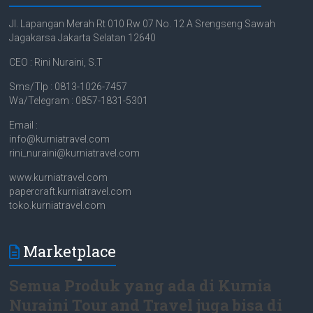
Jl. Lapangan Merah Rt 010 Rw 07 No. 12 A Srengseng Sawah
Jagakarsa Jakarta Selatan 12640
CEO : Rini Nuraini, S.T
Sms/Tlp : 0813-1026-7457
Wa/Telegram : 0857-1831-5301
Email :
info@kurniatravel.com
rini_nuraini@kurniatravel.com
www.kurniatravel.com
papercraft.kurniatravel.com
toko.kurniatravel.com
Marketplace
Semua Produk yang ada di Kurnia
Nuraini Tour and Travel juga bisa di