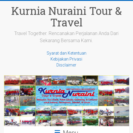
Skip
Kurnia Nuraini Tour &
to
content
Travel
Travel Together. Rencanakan Perjalanan Anda Dari
Sekarang Bersama Kami.
Syarat dan Ketentuan
Kebijakan Privasi
Disclaimer
Menu