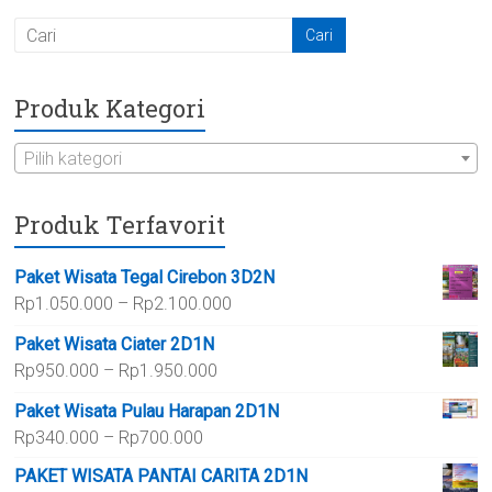
Produk Kategori
Pilih kategori
Produk Terfavorit
Paket Wisata Tegal Cirebon 3D2N
Rentang
Rp
1.050.000
–
Rp
2.100.000
harga:
Paket Wisata Ciater 2D1N
Rp1.050.000
Rentang
Rp
950.000
–
Rp
1.950.000
hingga
harga:
Rp2.100.000
Paket Wisata Pulau Harapan 2D1N
Rp950.000
Rentang
Rp
340.000
–
Rp
700.000
hingga
harga:
Rp1.950.000
PAKET WISATA PANTAI CARITA 2D1N
Rp340.000