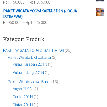
Rentang
Rp
1.150.000
–
Rp
1.875.000
hingga
harga:
Rp700.000
PAKET WISATA YOGYAKARTA 3D2N (JOGJA
Rp1.150.000
ISTIMEWA)
hingga
Rentang
Rp
950.000
–
Rp
1.625.000
Rp1.875.000
harga:
Rp950.000
Kategori Produk
hingga
Rp1.625.000
PAKET WISATA TOUR & GATHERING
(25)
Paket Wisata DKI Jakarta
(2)
Pulau Harapan 2D1N
(1)
Pulau Tidung 2D1N
(1)
Paket Wisata Jawa Barat
(15)
Anyer 2D1N
(1)
Carita 2D1N
(1)
Ciater 2D1N
(1)