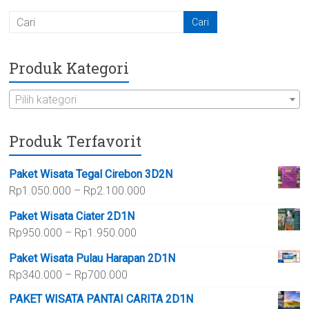
Produk Kategori
Pilih kategori
Produk Terfavorit
Paket Wisata Tegal Cirebon 3D2N
Rentang
Rp
1.050.000
–
Rp
2.100.000
harga:
Paket Wisata Ciater 2D1N
Rp1.050.000
Rentang
Rp
950.000
–
Rp
1.950.000
hingga
harga:
Rp2.100.000
Paket Wisata Pulau Harapan 2D1N
Rp950.000
Rentang
Rp
340.000
–
Rp
700.000
hingga
harga:
Rp1.950.000
PAKET WISATA PANTAI CARITA 2D1N
Rp340.000