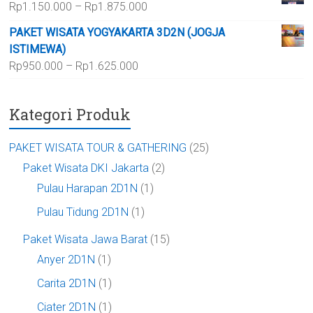
Rentang
Rp
1.150.000
–
Rp
1.875.000
hingga
harga:
Rp700.000
PAKET WISATA YOGYAKARTA 3D2N (JOGJA
Rp1.150.000
ISTIMEWA)
hingga
Rentang
Rp
950.000
–
Rp
1.625.000
Rp1.875.000
harga:
Rp950.000
Kategori Produk
hingga
Rp1.625.000
PAKET WISATA TOUR & GATHERING
(25)
Paket Wisata DKI Jakarta
(2)
Pulau Harapan 2D1N
(1)
Pulau Tidung 2D1N
(1)
Paket Wisata Jawa Barat
(15)
Anyer 2D1N
(1)
Carita 2D1N
(1)
Ciater 2D1N
(1)