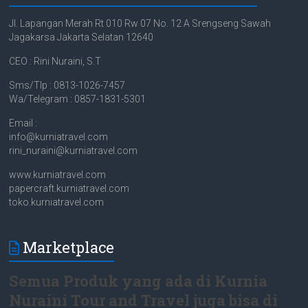
Jl. Lapangan Merah Rt 010 Rw 07 No. 12 A Srengseng Sawah
Jagakarsa Jakarta Selatan 12640
CEO : Rini Nuraini, S.T
Sms/Tlp : 0813-1026-7457
Wa/Telegram : 0857-1831-5301
Email :
info@kurniatravel.com
rini_nuraini@kurniatravel.com
www.kurniatravel.com
papercraft.kurniatravel.com
toko.kurniatravel.com
Marketplace
Semua Produk yang ada di Kurnia
Nuraini Tour and Travel juga bisa di