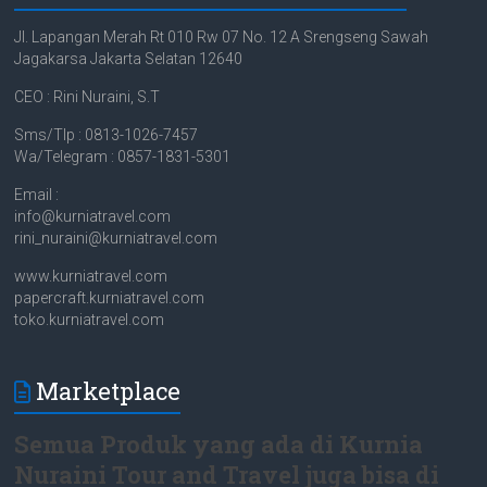
Jl. Lapangan Merah Rt 010 Rw 07 No. 12 A Srengseng Sawah
Jagakarsa Jakarta Selatan 12640
CEO : Rini Nuraini, S.T
Sms/Tlp : 0813-1026-7457
Wa/Telegram : 0857-1831-5301
Email :
info@kurniatravel.com
rini_nuraini@kurniatravel.com
www.kurniatravel.com
papercraft.kurniatravel.com
toko.kurniatravel.com
Marketplace
Semua Produk yang ada di Kurnia
Nuraini Tour and Travel juga bisa di