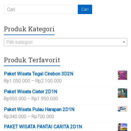
Produk Kategori
Pilih kategori
Produk Terfavorit
Paket Wisata Tegal Cirebon 3D2N
Rentang
Rp
1.050.000
–
Rp
2.100.000
harga:
Paket Wisata Ciater 2D1N
Rp1.050.000
Rentang
Rp
950.000
–
Rp
1.950.000
hingga
harga:
Rp2.100.000
Paket Wisata Pulau Harapan 2D1N
Rp950.000
Rentang
Rp
340.000
–
Rp
700.000
hingga
harga:
Rp1.950.000
PAKET WISATA PANTAI CARITA 2D1N
Rp340.000