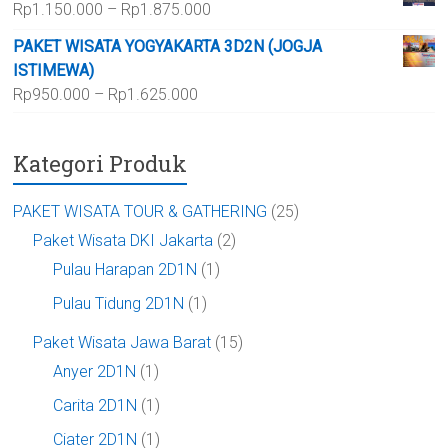
Rentang
Rp
1.150.000
–
Rp
1.875.000
hingga
harga:
Rp700.000
PAKET WISATA YOGYAKARTA 3D2N (JOGJA
Rp1.150.000
ISTIMEWA)
hingga
Rentang
Rp
950.000
–
Rp
1.625.000
Rp1.875.000
harga:
Rp950.000
Kategori Produk
hingga
Rp1.625.000
PAKET WISATA TOUR & GATHERING
(25)
Paket Wisata DKI Jakarta
(2)
Pulau Harapan 2D1N
(1)
Pulau Tidung 2D1N
(1)
Paket Wisata Jawa Barat
(15)
Anyer 2D1N
(1)
Carita 2D1N
(1)
Ciater 2D1N
(1)