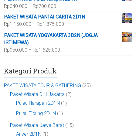
Rp950.000
Rentang
Rp
340.000
–
Rp
700.000
hingga
harga:
Rp1.950.000
PAKET WISATA PANTAI CARITA 2D1N
Rp340.000
Rentang
Rp
1.150.000
–
Rp
1.875.000
hingga
harga:
Rp700.000
PAKET WISATA YOGYAKARTA 3D2N (JOGJA
Rp1.150.000
ISTIMEWA)
hingga
Rentang
Rp
950.000
–
Rp
1.625.000
Rp1.875.000
harga:
Rp950.000
Kategori Produk
hingga
Rp1.625.000
PAKET WISATA TOUR & GATHERING
(25)
Paket Wisata DKI Jakarta
(2)
Pulau Harapan 2D1N
(1)
Pulau Tidung 2D1N
(1)
Paket Wisata Jawa Barat
(15)
Anyer 2D1N
(1)