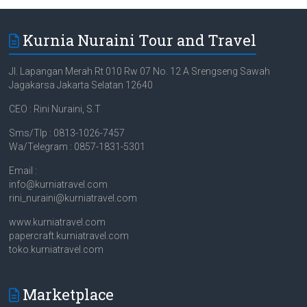
Kurnia Nuraini Tour and Travel
Jl. Lapangan Merah Rt 010 Rw 07 No. 12 A Srengseng Sawah
Jagakarsa Jakarta Selatan 12640
CEO : Rini Nuraini, S.T
Sms/Tlp : 0813-1026-7457
Wa/Telegram : 0857-1831-5301
Email :
info@kurniatravel.com
rini_nuraini@kurniatravel.com
www.kurniatravel.com
papercraft.kurniatravel.com
toko.kurniatravel.com
Marketplace