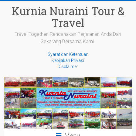
Skip
Kurnia Nuraini Tour &
to
content
Travel
Travel Together. Rencanakan Perjalanan Anda Dari
Sekarang Bersama Kami.
Syarat dan Ketentuan
Kebijakan Privasi
Disclaimer
Menu