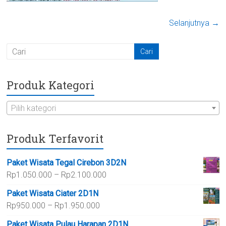
Selanjutnya →
Produk Kategori
Pilih kategori
Produk Terfavorit
Paket Wisata Tegal Cirebon 3D2N
Rentang
Rp
1.050.000
–
Rp
2.100.000
harga:
Paket Wisata Ciater 2D1N
Rp1.050.000
Rentang
Rp
950.000
–
Rp
1.950.000
hingga
harga:
Rp2.100.000
Paket Wisata Pulau Harapan 2D1N