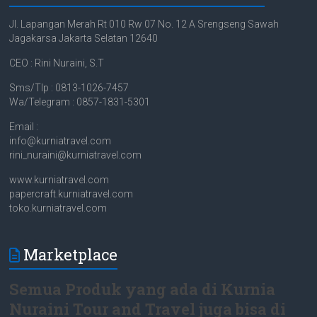
Jl. Lapangan Merah Rt 010 Rw 07 No. 12 A Srengseng Sawah
Jagakarsa Jakarta Selatan 12640
CEO : Rini Nuraini, S.T
Sms/Tlp : 0813-1026-7457
Wa/Telegram : 0857-1831-5301
Email :
info@kurniatravel.com
rini_nuraini@kurniatravel.com
www.kurniatravel.com
papercraft.kurniatravel.com
toko.kurniatravel.com
Marketplace
Semua Produk yang ada di Kurnia
Nuraini Tour and Travel juga bisa di