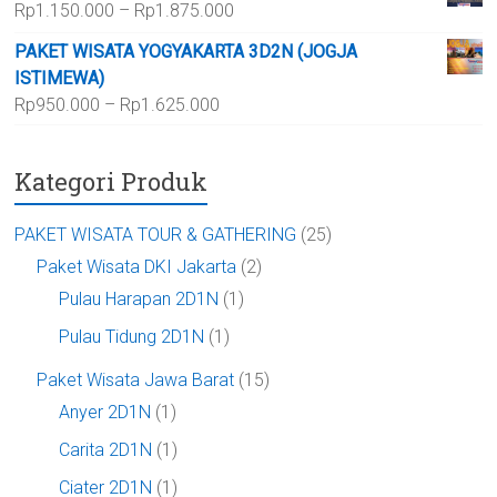
Rentang
Rp
1.150.000
–
Rp
1.875.000
hingga
harga:
Rp700.000
PAKET WISATA YOGYAKARTA 3D2N (JOGJA
Rp1.150.000
ISTIMEWA)
hingga
Rentang
Rp
950.000
–
Rp
1.625.000
Rp1.875.000
harga:
Rp950.000
Kategori Produk
hingga
Rp1.625.000
PAKET WISATA TOUR & GATHERING
(25)
Paket Wisata DKI Jakarta
(2)
Pulau Harapan 2D1N
(1)
Pulau Tidung 2D1N
(1)
Paket Wisata Jawa Barat
(15)
Anyer 2D1N
(1)
Carita 2D1N
(1)
Ciater 2D1N
(1)