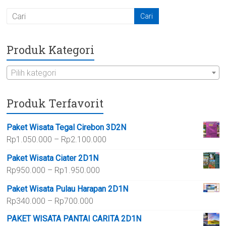
Produk Kategori
Pilih kategori
Produk Terfavorit
Paket Wisata Tegal Cirebon 3D2N
Rentang
Rp
1.050.000
–
Rp
2.100.000
harga:
Paket Wisata Ciater 2D1N
Rp1.050.000
Rentang
Rp
950.000
–
Rp
1.950.000
hingga
harga:
Rp2.100.000
Paket Wisata Pulau Harapan 2D1N
Rp950.000
Rentang
Rp
340.000
–
Rp
700.000
hingga
harga:
Rp1.950.000
PAKET WISATA PANTAI CARITA 2D1N
Rp340.000