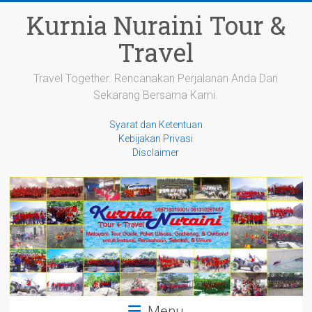
Skip
Kurnia Nuraini Tour &
to
content
Travel
Travel Together. Rencanakan Perjalanan Anda Dari
Sekarang Bersama Kami.
Syarat dan Ketentuan
Kebijakan Privasi
Disclaimer
Menu