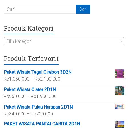
Produk Kategori
Pilih kategori
Produk Terfavorit
Paket Wisata Tegal Cirebon 3D2N
Rentang
Rp
1.050.000
–
Rp
2.100.000
harga:
Paket Wisata Ciater 2D1N
Rp1.050.000
Rentang
Rp
950.000
–
Rp
1.950.000
hingga
harga:
Rp2.100.000
Paket Wisata Pulau Harapan 2D1N
Rp950.000
Rentang
Rp
340.000
–
Rp
700.000
hingga
harga:
Rp1.950.000
PAKET WISATA PANTAI CARITA 2D1N
Rp340.000