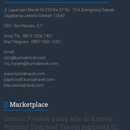
Jl. Lapangan Merah Rt 010 Rw 07 No. 12 A Srengseng Sawah
Jagakarsa Jakarta Selatan 12640
CEO : Rini Nuraini, S.T
Sms/Tlp : 0813-1026-7457
Wa/Telegram : 0857-1831-5301
Email :
info@kurniatravel.com
rini_nuraini@kurniatravel.com
www.kurniatravel.com
papercraft.kurniatravel.com
toko.kurniatravel.com
Marketplace
Semua Produk yang ada di Kurnia
Nuraini Tour and Travel juga bisa di