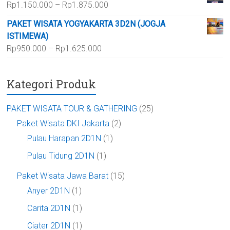
Rentang
Rp
1.150.000
–
Rp
1.875.000
hingga
harga:
Rp700.000
PAKET WISATA YOGYAKARTA 3D2N (JOGJA
Rp1.150.000
ISTIMEWA)
hingga
Rentang
Rp
950.000
–
Rp
1.625.000
Rp1.875.000
harga:
Rp950.000
Kategori Produk
hingga
Rp1.625.000
PAKET WISATA TOUR & GATHERING
(25)
Paket Wisata DKI Jakarta
(2)
Pulau Harapan 2D1N
(1)
Pulau Tidung 2D1N
(1)
Paket Wisata Jawa Barat
(15)
Anyer 2D1N
(1)
Carita 2D1N
(1)
Ciater 2D1N
(1)