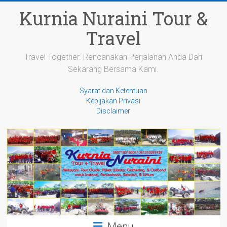
Skip
Kurnia Nuraini Tour &
to
content
Travel
Travel Together. Rencanakan Perjalanan Anda Dari
Sekarang Bersama Kami.
Syarat dan Ketentuan
Kebijakan Privasi
Disclaimer
Menu