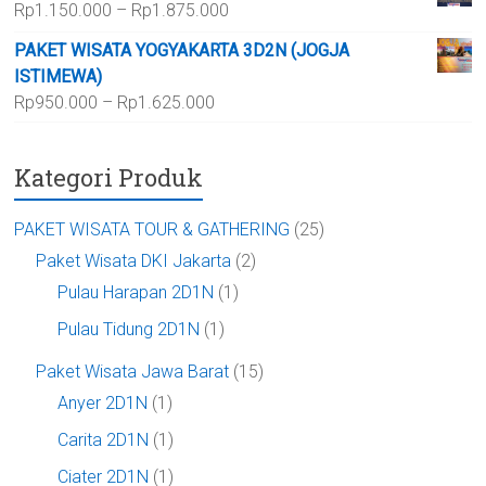
Rentang
Rp
1.150.000
–
Rp
1.875.000
hingga
harga:
Rp700.000
PAKET WISATA YOGYAKARTA 3D2N (JOGJA
Rp1.150.000
ISTIMEWA)
hingga
Rentang
Rp
950.000
–
Rp
1.625.000
Rp1.875.000
harga:
Rp950.000
Kategori Produk
hingga
Rp1.625.000
PAKET WISATA TOUR & GATHERING
(25)
Paket Wisata DKI Jakarta
(2)
Pulau Harapan 2D1N
(1)
Pulau Tidung 2D1N
(1)
Paket Wisata Jawa Barat
(15)
Anyer 2D1N
(1)
Carita 2D1N
(1)
Ciater 2D1N
(1)