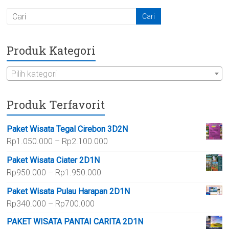
Produk Kategori
Pilih kategori
Produk Terfavorit
Paket Wisata Tegal Cirebon 3D2N
Rentang
Rp
1.050.000
–
Rp
2.100.000
harga:
Paket Wisata Ciater 2D1N
Rp1.050.000
Rentang
Rp
950.000
–
Rp
1.950.000
hingga
harga:
Rp2.100.000
Paket Wisata Pulau Harapan 2D1N
Rp950.000
Rentang
Rp
340.000
–
Rp
700.000
hingga
harga:
Rp1.950.000
PAKET WISATA PANTAI CARITA 2D1N
Rp340.000