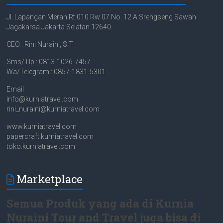
Jl. Lapangan Merah Rt 010 Rw 07 No. 12 A Srengseng Sawah
Jagakarsa Jakarta Selatan 12640
CEO : Rini Nuraini, S.T
Sms/Tlp : 0813-1026-7457
Wa/Telegram : 0857-1831-5301
Email :
info@kurniatravel.com
rini_nuraini@kurniatravel.com
www.kurniatravel.com
papercraft.kurniatravel.com
toko.kurniatravel.com
Marketplace
Semua Produk yang ada di Kurnia
Nuraini Tour and Travel juga bisa di