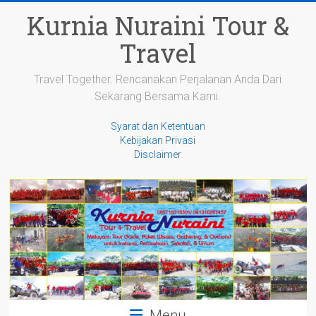
Skip
Kurnia Nuraini Tour &
to
content
Travel
Travel Together. Rencanakan Perjalanan Anda Dari
Sekarang Bersama Kami.
Syarat dan Ketentuan
Kebijakan Privasi
Disclaimer
Menu