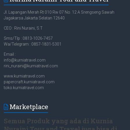
Jl. Lapangan Merah Rt 010 Rw 07 No. 12 A Srengseng Sawah
Jagakarsa Jakarta Selatan 12640
CEO : Rini Nuraini, S.T
Sms/Tlp : 0813-1026-7457
Wa/Telegram : 0857-1831-5301
Email :
info@kurniatravel.com
rini_nuraini@kurniatravel.com
www.kurniatravel.com
papercraft.kurniatravel.com
toko.kurniatravel.com
Marketplace
Semua Produk yang ada di Kurnia
Nuraini Tour and Travel juga bisa di