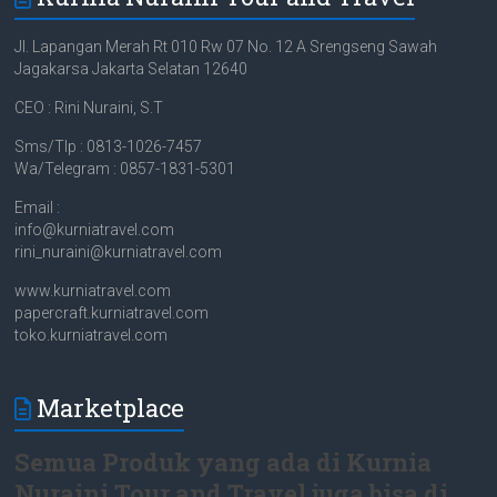
Jl. Lapangan Merah Rt 010 Rw 07 No. 12 A Srengseng Sawah
Jagakarsa Jakarta Selatan 12640
CEO : Rini Nuraini, S.T
Sms/Tlp : 0813-1026-7457
Wa/Telegram : 0857-1831-5301
Email :
info@kurniatravel.com
rini_nuraini@kurniatravel.com
www.kurniatravel.com
papercraft.kurniatravel.com
toko.kurniatravel.com
Marketplace
Semua Produk yang ada di Kurnia
Nuraini Tour and Travel juga bisa di